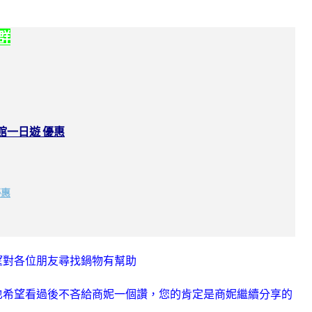
社群
館一日遊 優惠
優惠
望對各位朋友尋找鍋物有幫助
也希望看過後不吝給商妮一個讚，您的肯定是商妮繼續分享的