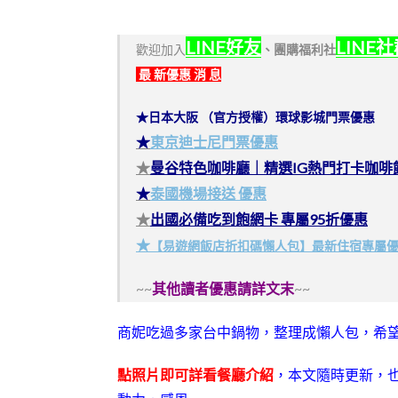
LINE好友
LINE
歡迎加入
、
團購福利社
最 新優惠 消 息
★日本大阪 （官方授權）環球影城門票優惠
★
東京迪士尼門票優惠
★
曼谷特色咖啡廳｜精選IG熱門打卡咖啡
★
泰國機場接送 優惠
★
出國必備吃到飽網卡 專屬95折優惠
★
【易遊網飯店折扣碼懶人包】最新住宿專屬
~~
其他讀者優惠請詳文末
~~
商妮吃過多家台中鍋物，整理成懶人包，希
點照片即可詳看餐廳介紹
，本文隨時更新，