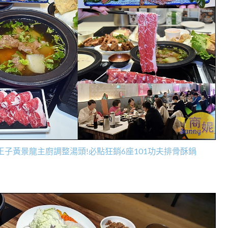
子黃景龍主廚調整湯頭!必點狂銷6座101功夫排骨酥鍋