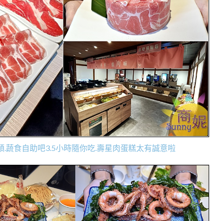
.蔬食自助吧3.5小時隨你吃.壽星肉蛋糕太有誠意啦