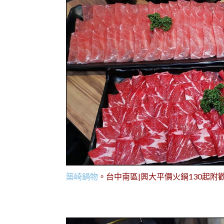
築崎鍋物
。台中南區|興大平價火鍋130起