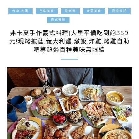
台中-吃喝
台中美食
吃到飽
大里美食
愛吃食記
2025-04-17
義式餐廳
弗卡夏手作義式料理|大里平價吃到飽359
元!現烤披薩.義大利麵.燉飯.炸雞.烤雞自助
吧等超過百種美味無限續