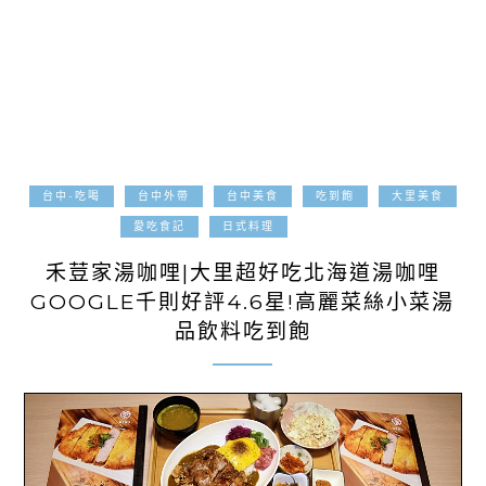
台中-吃喝
台中外帶
台中美食
吃到飽
大里美食
2023-01-05
愛吃食記
日式料理
禾荳家湯咖哩|大里超好吃北海道湯咖哩
GOOGLE千則好評4.6星!高麗菜絲小菜湯
品飲料吃到飽