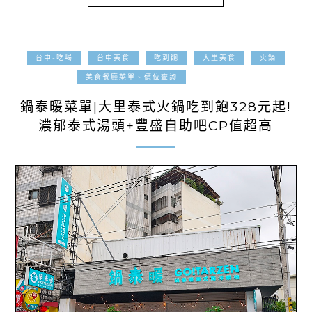
台中-吃喝
台中美食
吃到飽
大里美食
火鍋
2025-06-19
美食餐廳菜單、價位查詢
鍋泰暖菜單|大里泰式火鍋吃到飽328元起!
濃郁泰式湯頭+豐盛自助吧CP值超高