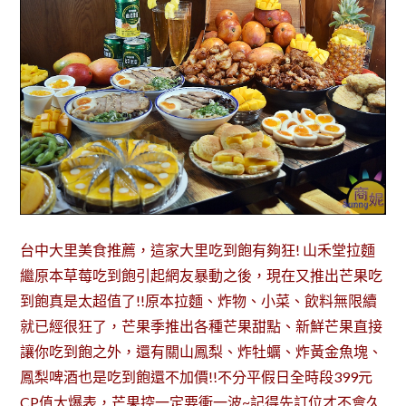
台中大里美食推薦，這家大里吃到飽有夠狂! 山禾堂拉麵
繼原本草莓吃到飽引起網友暴動之後，現在又推出芒果吃
到飽真是太超值了!!原本拉麵、炸物、小菜、飲料無限續
就已經很狂了，芒果季推出各種芒果甜點、新鮮芒果直接
讓你吃到飽之外，還有關山鳳梨、炸牡蠣、炸黃金魚塊、
鳳梨啤酒也是吃到飽還不加價!!不分平假日全時段399元
CP值大爆表，芒果控一定要衝一波~記得先訂位才不會久