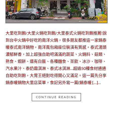
大里吃到飽/大里火鍋吃到飽/大里泰式火鍋吃到飽推薦!說
到台中火鍋中好吃的南洋火鍋，很多朋友都推這一家鍋泰
暖泰式南洋鍋物，南洋風包廂座位裝潢有質感，泰式湯頭
濃郁鮮香，加上超強自助吧滿滿的蔬菜、火鍋料、菇類、
熟食、蝦餅、還有白飯、各種麵食、茶飲、冰沙、咖啡、
汽水果汁、泰奶霜淇淋、泰式冰淇淋…超過50種食材通通
自助吃到飽，大胃王絕對吃得開心又滿足。這一篇先分享
鍋泰暖鍋物大里店菜單，食記另外寫一篇(鍋泰暖 […]…
CONTINUE READING