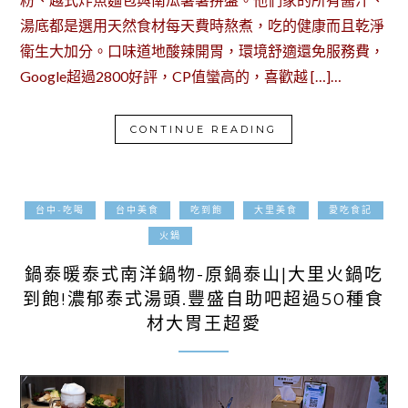
湯底都是選用天然食材每天費時熬煮，吃的健康而且乾淨
衛生大加分。口味道地酸辣開胃，環境舒適還免服務費，
Google超過2800好評，CP值蠻高的，喜歡越 […]…
CONTINUE READING
台中-吃喝
台中美食
吃到飽
大里美食
愛吃食記
2025-07-02
火鍋
鍋泰暖泰式南洋鍋物-原鍋泰山|大里火鍋吃
到飽!濃郁泰式湯頭.豐盛自助吧超過50種食
材大胃王超愛