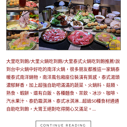
大里吃到飽/大里火鍋吃到飽/大里泰式火鍋吃到飽推薦!說
到台中火鍋中好吃的南洋火鍋，很多朋友都推這一家鍋泰
暖泰式南洋鍋物，南洋風包廂座位裝潢有質感，泰式湯頭
濃郁鮮香，加上超強自助吧滿滿的蔬菜、火鍋料、菇類、
熟食、蝦餅、還有白飯、各種麵食、茶飲、冰沙、咖啡、
汽水果汁、泰奶霜淇淋、泰式冰淇淋…超過50種食材通通
自助吃到飽，大胃王絕對吃得開心又滿足。…
CONTINUE READING