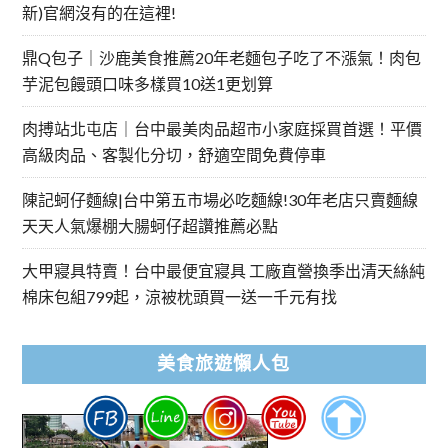
新)官網沒有的在這裡!
鼎Q包子｜沙鹿美食推薦20年老麵包子吃了不漲氣！肉包
芋泥包饅頭口味多樣買10送1更划算
肉搏站北屯店｜台中最美肉品超市小家庭採買首選！平價
高級肉品、客製化分切，舒適空間免費停車
陳記蚵仔麵線|台中第五市場必吃麵線!30年老店只賣麵線
天天人氣爆棚大腸蚵仔超讚推薦必點
大甲寢具特賣！台中最便宜寢具 工廠直營換季出清天絲純
棉床包組799起，涼被枕頭買一送一千元有找
美食旅遊懶人包