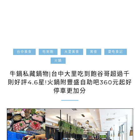
台中美食
吃到飽
大里美食
宵夜
愛吃食記
2024-08-01
火鍋
牛鍋私藏鍋物|台中大里吃到飽谷哥超過千
則好評4.6星!火鍋附豐盛自助吧360元起好
停車更加分