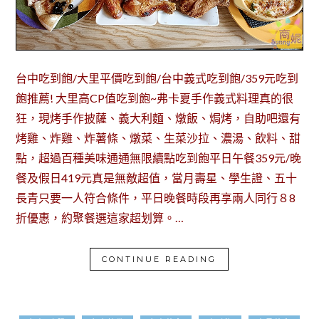
台中吃到飽/大里平價吃到飽/台中義式吃到飽/359元吃到
飽推薦! 大里高CP值吃到飽~弗卡夏手作義式料理真的很
狂，現烤手作披薩、義大利麵、燉飯、焗烤，自助吧還有
烤雞、炸雞、炸薯條、燉菜、生菜沙拉、濃湯、飲料、甜
點，超過百種美味通通無限續點吃到飽平日午餐359元/晚
餐及假日419元真是無敵超值，當月壽星、學生證、五十
長青只要一人符合條件，平日晚餐時段再享兩人同行８8
折優惠，約聚餐選這家超划算。…
CONTINUE READING