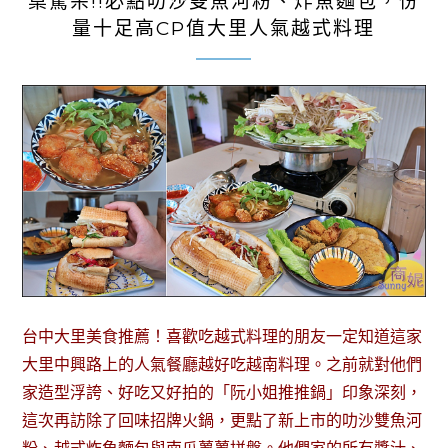
桌驚呆!!必點叻沙雙魚河粉、炸魚麵包，份
量十足高CP值大里人氣越式料理
台中大里美食推薦！喜歡吃越式料理的朋友一定知道這家
大里中興路上的人氣餐廳越好吃越南料理。之前就對他們
家造型浮誇、好吃又好拍的「阮小姐推推鍋」印象深刻，
這次再訪除了回味招牌火鍋，更點了新上市的叻沙雙魚河
粉、越式炸魚麵包與南瓜薯薯拼盤。他們家的所有醬汁、