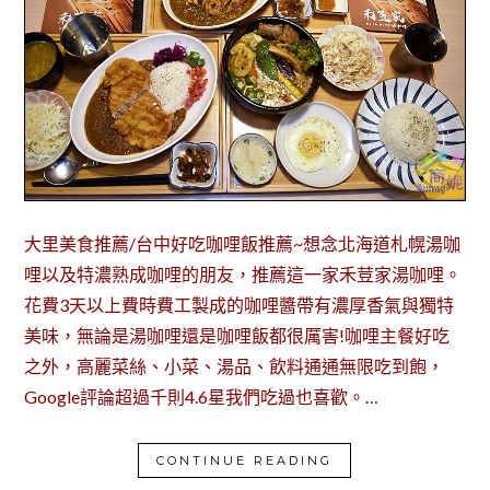
大里美食推薦/台中好吃咖哩飯推薦~想念北海道札幌湯咖
哩以及特濃熟成咖哩的朋友，推薦這一家禾荳家湯咖哩。
花費3天以上費時費工製成的咖哩醬帶有濃厚香氣與獨特
美味，無論是湯咖哩還是咖哩飯都很厲害!咖哩主餐好吃
之外，高麗菜絲、小菜、湯品、飲料通通無限吃到飽，
Google評論超過千則4.6星我們吃過也喜歡。…
CONTINUE READING