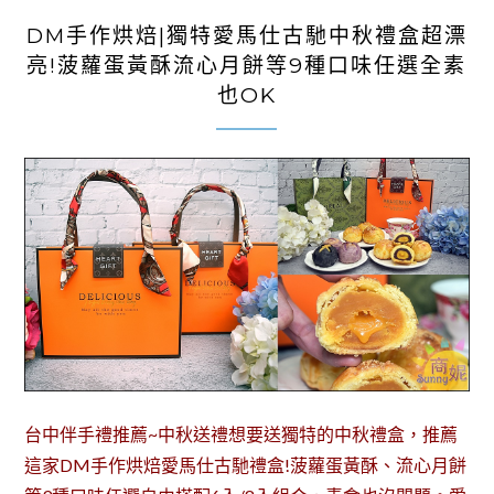
DM手作烘焙|獨特愛馬仕古馳中秋禮盒超漂
亮!菠蘿蛋黃酥流心月餅等9種口味任選全素
也OK
台中伴手禮推薦~中秋送禮想要送獨特的中秋禮盒，推薦
這家DM手作烘焙愛馬仕古馳禮盒!菠蘿蛋黃酥、流心月餅