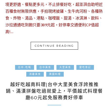
境更舒適、餐點更多元，不止排餐好吃，超澎湃自助吧近
百種食材無限供應，手拍現烤披薩、生牛肉河粉、各種熟
食、炸物、湯品、港點、咖哩飯、甜湯、冰淇淋、飲料、
沙拉通通吃到飽只要389元起，好停車交通便利CP值超
高!…
CONTINUE READING
台中-吃喝
台中美食
大里美食
愛吃食記
2024-08-06
消暑美食
異國料理
越好吃越南料理|台中大里美食浮誇推推
鍋、滿漢拼盤吃過就愛上，平價越式料理餐
廳60元起免服務費好停車