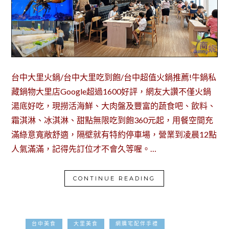
台中大里火鍋/台中大里吃到飽/台中超值火鍋推薦!牛鍋私
藏鍋物大里店Google超過1600好評，網友大讚不僅火鍋
湯底好吃，現撈活海鮮、大肉盤及豐富的蔬食吧、飲料、
霜淇淋、冰淇淋、甜點無限吃到飽360元起，用餐空間充
滿綠意寬敞舒適，隔壁就有特約停車場，營業到凌晨12點
人氣滿滿，記得先訂位才不會久等喔。…
CONTINUE READING
2023-07-04
台中美食
大里美食
網購宅配伴手禮