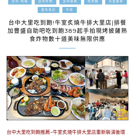
台中-吃喝
台中外帶
台中美食
吃到飽
大里美食
2025-01-17
愛吃食記
牛排
台中大里吃到飽!牛室炙燒牛排大里店|排餐
加豐盛自助吧吃到飽389起手拍現烤披薩熟
食炸物數十道美味無限供應
台中大里吃到飽推薦~牛室炙燒牛排大里店重新裝潢後環