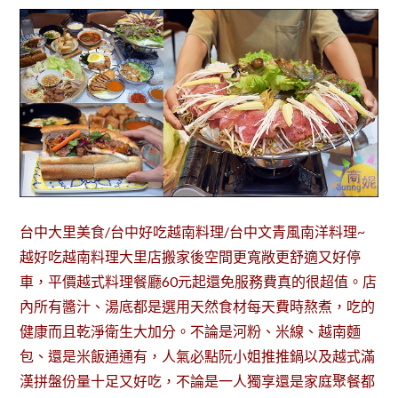
台中大里美食/台中好吃越南料理/台中文青風南洋料理~
越好吃越南料理大里店搬家後空間更寬敞更舒適又好停
車，平價越式料理餐廳60元起還免服務費真的很超值。店
內所有醬汁、湯底都是選用天然食材每天費時熬煮，吃的
健康而且乾淨衛生大加分。不論是河粉、米線、越南麵
包、還是米飯通通有，人氣必點阮小姐推推鍋以及越式滿
漢拼盤份量十足又好吃，不論是一人獨享還是家庭聚餐都