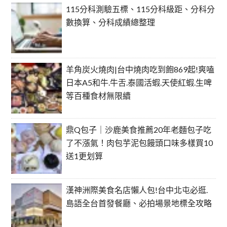
115分科測驗五標、115分科級距、分科分
數換算、分科成績總整理
羊角炭火燒肉|台中燒肉吃到飽869起!爽嗑
日本A5和牛.牛舌.泰國活蝦.天使紅蝦.生啤
等百種食材無限續
鼎Q包子｜沙鹿美食推薦20年老麵包子吃
了不漲氣！肉包芋泥包饅頭口味多樣買10
送1更划算
漢神洲際美食名店懶人包!台中北屯必逛.
島語全台首發餐廳、必拍場景地標全攻略