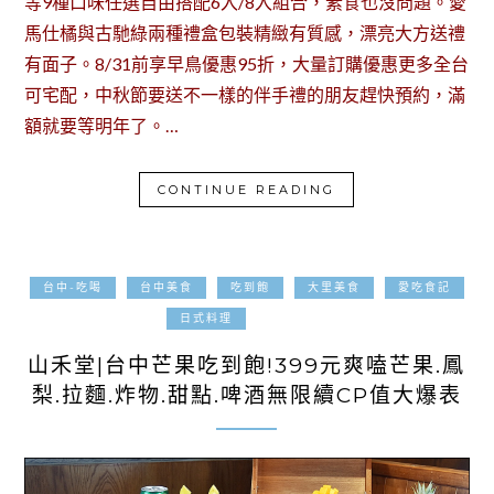
等9種口味任選自由搭配6入/8入組合，素食也沒問題。愛
馬仕橘與古馳綠兩種禮盒包裝精緻有質感，漂亮大方送禮
有面子。8/31前享早鳥優惠95折，大量訂購優惠更多全台
可宅配，中秋節要送不一樣的伴手禮的朋友趕快預約，滿
額就要等明年了。…
CONTINUE READING
台中-吃喝
台中美食
吃到飽
大里美食
愛吃食記
2023-06-01
日式料理
山禾堂|台中芒果吃到飽!399元爽嗑芒果.鳳
梨.拉麵.炸物.甜點.啤酒無限續CP值大爆表