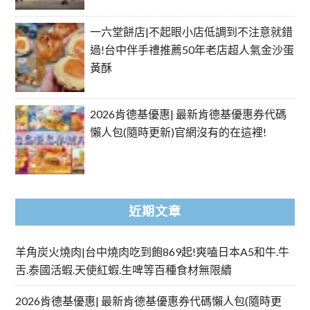
一六堂餅店|不起眼小店低調到不注意就錯
過!台中伴手禮推薦50年老店超人氣金沙蛋
黃酥
2026肯德基優惠| 最新肯德基優惠券代碼
懶人包(隨時更新)官網沒有的在這裡!
近期文章
羊角炭火燒肉|台中燒肉吃到飽869起!爽嗑日本A5和牛.牛
舌.泰國活蝦.天使紅蝦.生啤等百種食材無限續
2026肯德基優惠| 最新肯德基優惠券代碼懶人包(隨時更