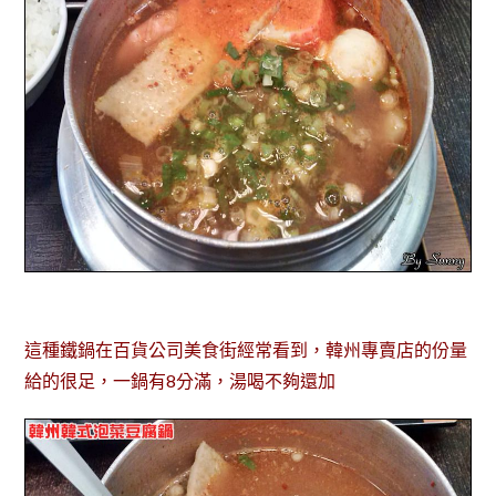
這種鐵鍋在百貨公司美食街經常看到，韓州專賣店的份量
給的很足，一鍋有8分滿，湯喝不夠還加