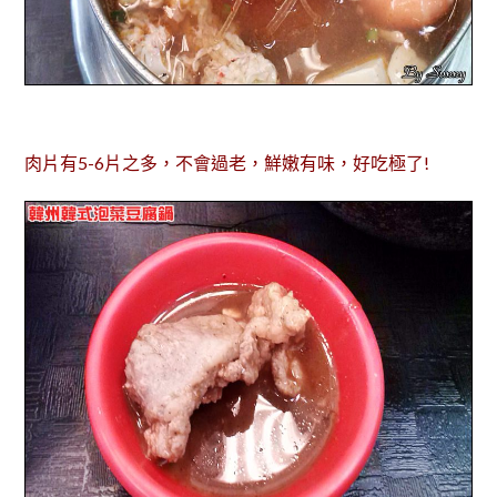
肉片有5-6片之多，不會過老，鮮嫩有味，好吃極了!