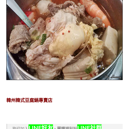
韓州韓式豆腐鍋專賣店
LINE好友
LINE社群
歡迎加入
、
團購福利社