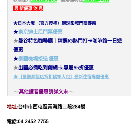
最 新優惠 消 息
★日本大阪 （官方授權）環球影城門票優惠
★
東京迪士尼門票優惠
★
曼谷特色咖啡廳｜精選IG熱門打卡咖啡館一日遊
優惠
★
泰國機場接送 優惠
★
出國必備吃到飽網卡 專屬95折優惠
★
【易遊網飯店折扣碼懶人包】最新住宿專屬優惠
~~
其他讀者優惠請詳文末
~~
地址:
台中市西屯區青海路二段284號
電話:
04-2452-7755