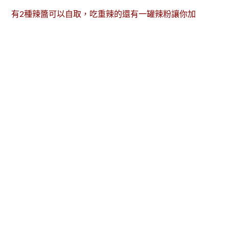
有2種辣醬可以自取，吃重辣的還有一罐辣粉讓你加