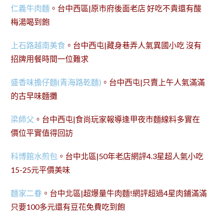
仁義牛肉麵
。台中西區|原市府後面老店 好吃不貴還有酸
梅湯喝到飽
上石路越南美食
。台中西屯|藏身巷弄人氣異國小吃 沒有
招牌用餐時間一位難求
盛香味擔仔麵(青海路乾麵)
。台中西屯|只賣上午人氣滿滿
的古早味麵攤
梁師父
。台中西屯|食尚玩家報導逢甲夜市麵線料多實在
價位平實值得回訪
科博館水煎包
。台中北區|50年老店網評4.3星超人氣小吃
15-25元平價美味
麵家二眷
。台中北區|超爆量牛肉麵!網評超過4星肉鋪滿滿
只要100多元還有豆花免費吃到飽