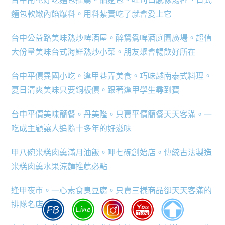
麵包軟嫩內餡爆料。用料紮實吃了就會愛上它
台中公益路美味熱炒啤酒屋。醉鴛鴦啤酒庭園廣場。超值
大份量美味台式海鮮熱炒小菜。朋友聚會暢飲好所在
台中平價異國小吃。逢甲巷弄美食。巧味越南泰式料理。
夏日清爽美味只要銅板價。跟著逢甲學生尋到寶
台中平價美味簡餐。丹美隆。只賣平價簡餐天天客滿。一
吃成主顧讓人追隨十多年的好滋味
甲八碗米糕肉羹滿月油飯。呷七碗創始店。傳統古法製造
米糕肉羹水果涼麵推薦必點
逢甲夜市。一心素食臭豆腐。只賣三樣商品卻天天客滿的
排隊名店