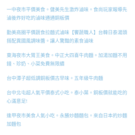
一中夜市平價美食。健美先生激炸滷味。食尚玩家報導先
滷後炸好吃的滷味通通銅板價
勤美商圈平價蔬食拉麵式滷味【饗蔬職人】台韓日泰湯頭
搭配異國風調味醬。讓人驚豔的素食滷味
東海夜市大胃王美食。中正大四喜牛肉麵。加湯加麵不用
錢、珍奶、小菜免費無限續
台中潭子超低調銅板價古早味。五年級牛肉麵
台中北屯超人氣平價泰式小吃。泰小葉。銅板價就能吃的
心滿意足!
逢甲夜市美食人氣小吃。永勝炒麵麵包。來自日本的炒麵
加麵包