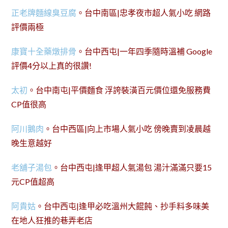
正老牌麵線臭豆腐
。台中南區|忠孝夜市超人氣小吃 網路
評價兩極
康寶十全藥燉排骨
。台中西屯|一年四季隨時溫補 Google
評價4分以上真的很讚!
太初
。台中南屯|平價麵食 浮誇裝潢百元價位還免服務費
CP值很高
阿川鵝肉
。台中西區|向上市場人氣小吃 傍晚賣到凌晨越
晚生意越好
老舖子湯包
。台中西屯|逢甲超人氣湯包 湯汁滿滿只要15
元CP值超高
阿貴姑
。台中西屯|逢甲必吃溫州大餛飩、抄手料多味美
在地人狂推的巷弄老店