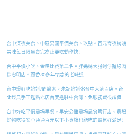
台中深夜美食。中區異國平價美食。玖點。百元宵夜銷魂
美味每日限量賣完為止要吃動作快!
台中平價小吃。金粽比賽第二名。胖媽媽大腸蚵仔麵線肉
粽忠明店。飄香30多年懷念的老味道
台中爆好吃餡餅/餡餅粥。朱記餡餅粥台中大遠百店。台
北經典手工麵點老店首度進駐中台灣。免服務費很超值
台中好吃平價農場早餐。早安公雞農場晨食篤行店。農場
好物吃得安心通通百元以下小資族也能吃的霸氣好滿足!