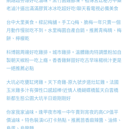
網路超夯爆好吃滷味。黑竹園雞腳凍。祖傳宮廷秘方中藥
老滷汁逼出滿滿膠質冰冰吃超好吃!聊天看電視必備美食
台中大里美食。樑記梅舖。手工Q梅、脆梅一年只賣一個
月動作慢就吃不到。水里梅園自產自銷。推薦青梅精、梅
餅、檸檬乾
科博館周邊好吃雞排。城市雞排。溫體雞肉特調漿粉加自
製朝天椒粉一吃上癮。香香雞鮮甜好吃古早味楊桃汁更是
一絕推薦必點
大坑必吃甕缸烤雞。天下奇雞-原九號步道灶缸雞。法國
玉米雞多汁有彈性口感超棒!近情人橋蝴蝶橋藍天白雲橋
新都生態公園大坑半日遊剛剛好
你家我家滷味。逢甲夜市唯一中午賣到宵夜的高CP值平
價滷味。特色裝潢IG打卡熱點。推薦茴香麻辣醬、油條、
鳥蛋、烏龍麵