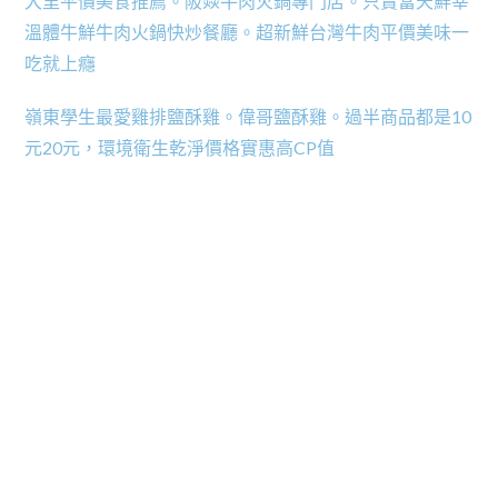
大里平價美食推薦。阪焱牛肉火鍋專門店。只賣當天鮮宰
溫體牛鮮牛肉火鍋快炒餐廳。超新鮮台灣牛肉平價美味一
吃就上癮
嶺東學生最愛雞排鹽酥雞。偉哥鹽酥雞。過半商品都是10
元20元，環境衛生乾淨價格實惠高CP值