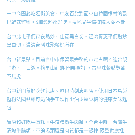
一中商圈必吃逛街美食。中友百貨對面來自韓國橋村的歐
巴韓式炸雞。6種醬料都好吃。道地又平價排隊人潮不斷
台中北屯平價宵夜熱炒。佳賓黑白切。經濟實惠平價熱炒
黑白切。濃濃台灣味聚餐好所在
台中新景點。目前台中市保留最完整的市定古蹟。適合親
子遊、一日遊。摘星山莊(附門票資訊)。古早味餐點豐盛
不馬虎
台中新開幕好吃麵包店。麵包時刻忠明店。使用日本鳥越
麵粉法國藍絲可奶油手工製作少油少鹽少糖的健康美味麵
包
豐原超好吃牛肉麵。牛道精燉牛肉麵。全台中唯一台灣牛
清燉牛腩麵，不論湯頭還是肉質都是一級棒!限量供應推