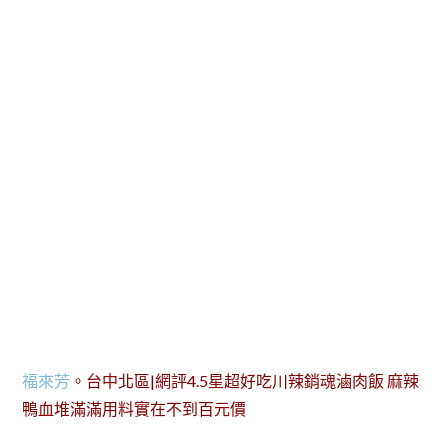
福來芳
。台中北區|網評4.5星超好吃川辣銷魂滷肉飯 麻辣
鴨血堆滿滿用料實在不到百元價