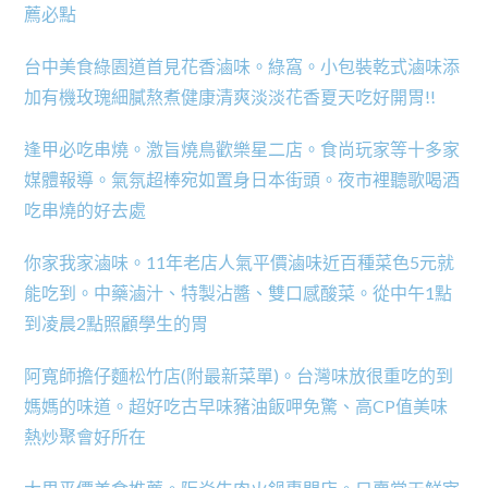
薦必點
台中美食綠園道首見花香滷味。綠窩。小包裝乾式滷味添
加有機玫瑰細膩熬煮健康清爽淡淡花香夏天吃好開胃!!
逢甲必吃串燒。激旨燒鳥歡樂星二店。食尚玩家等十多家
媒體報導。氣氛超棒宛如置身日本街頭。夜市裡聽歌喝酒
吃串燒的好去處
你家我家滷味。11年老店人氣平價滷味近百種菜色5元就
能吃到。中藥滷汁、特製沾醬、雙口感酸菜。從中午1點
到凌晨2點照顧學生的胃
阿寬師擔仔麵松竹店(附最新菜單)。台灣味放很重吃的到
媽媽的味道。超好吃古早味豬油飯呷免驚、高CP值美味
熱炒聚會好所在