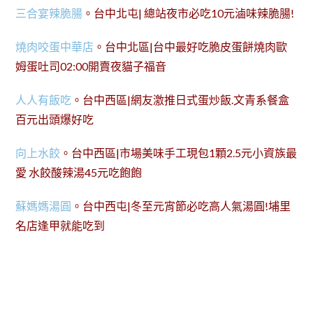
三合宴辣脆腸
。台中北屯| 總站夜市必吃10元滷味辣脆腸!
燒肉咬蛋中華店
。台中北區|台中最好吃脆皮蛋餅燒肉歐
姆蛋吐司02:00開賣夜貓子福音
人人有飯吃
。台中西區|網友激推日式蛋炒飯.文青系餐盒
百元出頭爆好吃
向上水餃
。台中西區|市場美味手工現包1顆2.5元小資族最
愛 水餃酸辣湯45元吃飽飽
蘇媽媽湯圓
。台中西屯|冬至元宵節必吃高人氣湯圓!埔里
名店逢甲就能吃到