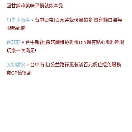
回甘銷魂美味平價就能享受
川牛木石亭
。台中西屯|百元丼飯份量超多 還有雞白湯無
限喝到飽
百菇莊
。台中新社|採菇餵雞撿雞蛋DIY還有點心飲料吃喝
玩樂一次滿足!
太初麵食
。台中南屯|公益路禪風裝潢百元價位還免服務
費CP值很高