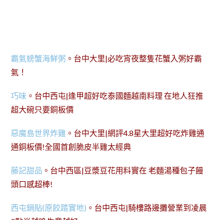
霸氣螃蟹海鮮粥
。台中大里|必吃宵夜整隻花蟹入粥好霸
氣！
巧味
。台中西屯|逢甲超好吃泰國麵越南料理 在地人狂推
超大碗只要銅板價
惡魔島世界炸雞
。台中大里|網評4.8星大里超好吃炸雞通
通銅板價!全國首創脆皮半雞太經典
藤記甜品
。台中西區|豆漿豆花用料實在 老麵湯種包子饅
頭口感超棒!
西屯鍋貼(原餃踏實地)
。台中西屯|騎樓路邊攤營業到凌晨