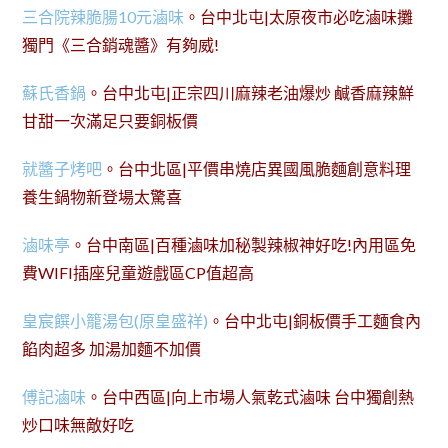
三合院辣脆腸10元滷味
。台中北屯|太原夜市必吃滷味攤
獨門《三合銷魂醬》有夠威!
蘇氏香鍋
。台中北屯|正宗四川麻辣老油爆炒 鹹香麻辣鮮
甘甜一次滿足只要銅板價
就醬子烤吧
。台中北區|平價串燒店異國風脆麵創意料理
養生鍋物新登場太驚喜
滷味亭
。台中南區|百種滷味加秘製辣椒神好吃!內用區免
費WIFI插座兒童遊戲區CP值超高
皇宸饌小籠湯包(原皇盛祥)
。台中北屯|銅板價手工麵食內
餡肉超多 加湯加麵不加價
傅記滷味
。台中西區|向上市場人氣乾式滷味 台中獨創熱
炒口味無敵好吃