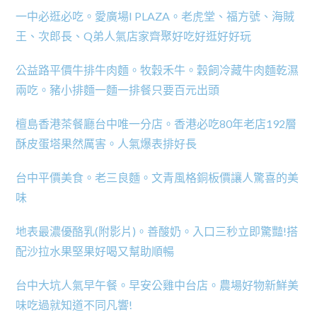
一中必逛必吃。愛廣場I PLAZA。老虎堂、福方號、海賊
王、次郎長、Q弟人氣店家齊聚好吃好逛好好玩
公益路平價牛排牛肉麵。牧穀禾牛。穀飼冷藏牛肉麵乾濕
兩吃。豬小排麵一麵一排餐只要百元出頭
檀島香港茶餐廳台中唯一分店。香港必吃80年老店192層
酥皮蛋塔果然厲害。人氣爆表排好長
台中平價美食。老三良麵。文青風格銅板價讓人驚喜的美
味
地表最濃優酪乳(附影片)。善酸奶。入口三秒立即驚豔!搭
配沙拉水果堅果好喝又幫助順暢
台中大坑人氣早午餐。早安公雞中台店。農場好物新鮮美
味吃過就知道不同凡響!