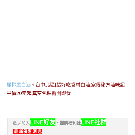
橄欖屋白滷
。台中北區|超好吃眷村白滷.家傳秘方滷味超
平價20元起.真空包裝撕開即食
LINE好友
LINE社群
歡迎加入
、
團購福利社
最 新優惠 消 息