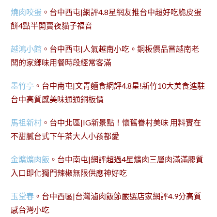
燒肉咬蛋
。台中西屯|網評4.8星網友推台中超好吃脆皮蛋
餅4點半開賣夜貓子福音
越鴻小館
。台中西屯|人氣越南小吃。銅板價品嘗越南老
闆的家鄉味用餐時段經常客滿
墨竹亭
。台中南屯|文青麵食網評4.8星!新竹10大美食進駐
台中高質感美味通通銅板價
馬祖新村
。台中北區|IG新景點！懷舊眷村美味 用料實在
不甜膩台式下午茶大人小孩都愛
金爌爌肉飯
。台中南屯|網評超過4星爌肉三層肉滿滿膠質
入口即化獨門辣椒無限供應神好吃
玉堂春
。台中西區|台灣滷肉飯節嚴選店家網評4.9分高質
感台灣小吃