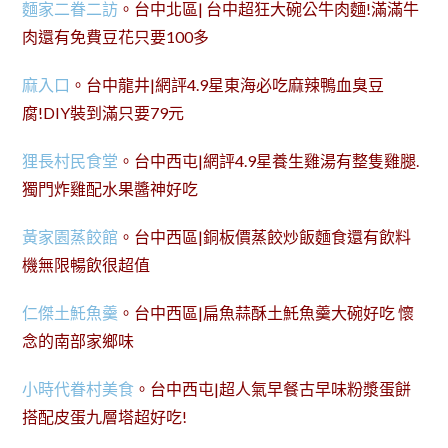
麵家二眷二訪
。台中北區| 台中超狂大碗公牛肉麵!滿滿牛
肉還有免費豆花只要100多
麻入口
。台中龍井|網評4.9星東海必吃麻辣鴨血臭豆
腐!DIY裝到滿只要79元
狸長村民食堂
。台中西屯|網評4.9星養生雞湯有整隻雞腿.
獨門炸雞配水果醬神好吃
黃家園蒸餃館
。台中西區|銅板價蒸餃炒飯麵食還有飲料
機無限暢飲很超值
仁傑土魠魚羹
。台中西區|扁魚蒜酥土魠魚羹大碗好吃 懷
念的南部家鄉味
小時代眷村美食
。台中西屯|超人氣早餐古早味粉漿蛋餅
搭配皮蛋九層塔超好吃!