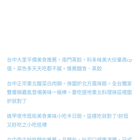
台中大里平價美食推薦。南門蒸餃。料多味美大份量高cp
值。菜色多天天吃都不膩。推薦麵食、蒸餃
台中正宗東北酸菜白肉鍋。徠圍炉北方風味館。全台獨家
雙層鍋霸氣登場美味一級棒。要吃道地東北料理徠這裡圍
炉就對了
逢甲夜市逛街美食美味小吃半日遊。這樣吃就對了!好逛
又好吃之小吃巡禮
台中南屯好吃麵包推薦。品麵包。吐司口感像湯種、日式