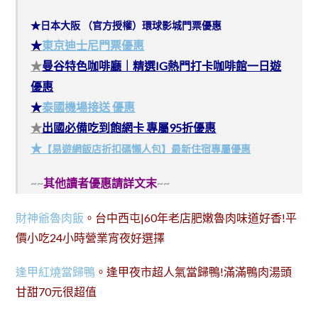
★日本大阪 （官方授權）環球影城門票優惠
★
東京迪士尼門票優惠
★
曼谷特色咖啡廳｜精選IG熱門打卡咖啡館一日遊
優惠
★
泰國機場接送 優惠
★
出國必備吃到飽網卡 專屬95折優惠
★
【易遊網飯店折扣碼懶人包】最新住宿專屬優惠
~~
其他讀者優惠請詳文末
~~
財神爺魯肉飯
。台中西屯|60年老店肥嫩魯肉味道好香!平
價小吃24小時營業宵夜好選擇
逢甲紅燒當歸鴨
。逢甲夜市超人氣當歸鴨!滿滿鴨肉湯頭
甘甜70元很超值