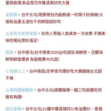
要銅板價,新品雪花炸雞清爽好吃大推
皇宸饌
。台中北屯|現擀現包內餡飽滿一咬噴汁好過癮!大
推新品蘆玉湯包干貝鮮甜超好吃
太原夜市美食推薦
。在地人帶路人氣美食一次收集 平價美
味吃喝玩樂好滿足!
粥堂
。台中南屯|台中燈會2020必吃超狂海鮮粥。活體海
鮮粥鮮度爆表 免服務費90元起!
七拾間以上
。台中南區|忠孝夜市爆好吃大腸麵線台北甜
不辣
立偉麻醬館麵食
。台中北屯|媒體報導一麵三吃麻醬吃到
飽有夠讚!
蘇氏香鍋
。台中北屯|21種中藥提煉四川老油爆炒，香辣