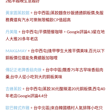
2點半越晚生意越好
黃家園蒸餃館
。台中西區|蒸餃麵食炒飯通通銅板價,免服
務費還有汽水可樂無限暢飲CP值超高
丹美隆
。台中西屯|平價簡餐咖啡。Google評論4.3星在地
人大推20多年老店
MAK&MAY
。台中西屯|逢甲學生大推平價美味,百元以下
銅板價位還能免費續飯加咖哩
傳記正老牌香菇肉焿
。台中中區|飄香75年古早味香菇肉
羹,台中人從小吃到大的銅板美味
吉蜂蒸餃
。台中西屯|蒸餃30元酸辣湯20元銅板價,西屯40
年老店Google評論4.4分
歐巴韓式炸雞
。台中北區|來自韓國橋村人氣排隊小吃只