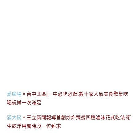
愛廣場
。台中北區|一中必吃必逛!數十家人氣美食聚集吃
喝玩樂一次滿足
滿大碗
。三立新聞報導首創炒炸辣燙四種滷味花式吃法 衛
生乾淨用餐時段一位難求