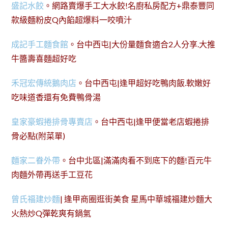
盛記水餃
。網路賣爆手工大水餃!名廚私房配方+鼎泰豐同
款級麵粉皮Q內餡超爆料一咬噴汁
成記手工麵食館
。台中西屯|大份量麵食適合2人分享.大推
牛醬壽喜麵超好吃
禾冠宏傳統鵝肉店
。台中西屯|逢甲超好吃鴨肉飯.軟嫩好
吃味道香還有免費鴨骨湯
皇家豪蝦捲排骨專賣店
。台中西屯|逢甲便當老店蝦捲排
骨必點(附菜單)
麵家二眷外帶
。台中北區|滿滿肉看不到底下的麵!百元牛
肉麵外帶再送手工豆花
曾氏福建炒麵
| 逢甲商圈逛街美食 星馬中華城福建炒麵大
火熱炒Q彈乾爽有鍋氣