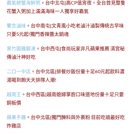
霸氣螃蟹海鮮粥
。台中北屯|高CP值宵夜。全台首見整隻
花蟹入粥加上滿滿海味一人獨享好霸氣
饗念滷味
。台中南屯|文青風小吃老滷汁滷製傳統古早味
只要5元起!獨門香辣醬太銷魂
黑竹園雞腳凍
。台中西屯|食尚玩家非凡蘋果推薦 清宮秘
傳滷汁神好吃
二口一中店
。台中北區|排餐炒飯份量十足60元起飲料濃
湯喝到飽天天排隊人潮!
越南王
。台中西區|越南媳婦掌廚口味道地份量十足只要
銅板價
蘋果手雞
。台中北區|獨門醃料與外裹粉 目前吃過最好吃
炸雞店