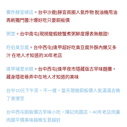
饗炸靜宜總店
。台中沙鹿|靜宜商圈人氣炸物 脫油機甩油
再刷獨門醬汁爆好吃只要銅板價
粥堂
。台中南屯|現撈龍蝦螃蟹煮粥鮮度爆表無敵甜!
旺伯臭豆腐
。台中西屯|逢甲超好吃臭豆腐外酥內嫩又多
汁 在地人才知道的30年老店
逢甲埔里米糕
。台中西屯|逢甲夜市隱藏版古早味麵攤。
藏身隱密巷弄中在地人才知道的美味
台中10元下午茶。不一樣。當天現做銅板價人氣滿滿去晚
了會撲空
台中西屯銅板價古早味小吃。陳記肉圓店。40年老店肉羹
肉圓平價美味越晚生意越好