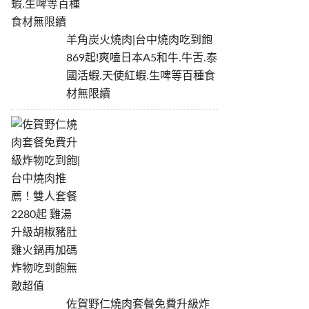
羊角炭火燒肉|台中燒肉吃到飽
869起!爽嗑日本A5和牛.牛舌.泰
國活蝦.天使紅蝦.生啤等百種食
材無限續
佐賀野仁燒肉套餐免費升級炸