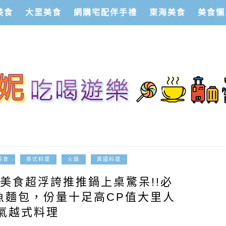
美食
大里美食
網購宅配伴手禮
東海美食
美食懶
2025-12-14
美食
泰式料理
火鍋
異國料理
美食超浮誇推推鍋上桌驚呆!!必
魚麵包，份量十足高CP值大里人
氣越式料理