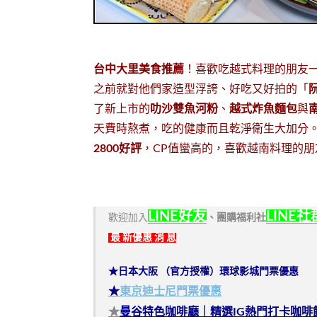
台中大里美食推薦
！喜歡吃越式料理的朋友
之前就對他們家造型浮誇、好吃又好拍的「
了新上市的
叻沙雙魚河粉
、
越式炸魚麵包
與
天費時熬煮，吃的健康而且乾淨衛生大加分
2800好評
，CP值蠻高的，喜歡越南料理的
LINE好友
LINE社
歡迎加入
、
團購福利社
最 新優惠 消 息
★日本大阪 （官方授權）環球影城門票優惠
★
東京迪士尼門票優惠
★
曼谷特色咖啡廳｜精選IG熱門打卡咖啡