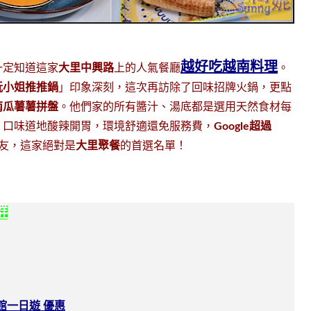
越好吃越南料理
一定知道這家
大里中興路
上的人氣餐廳
。
阮小姐推推鍋
」印象深刻，這次再訪除了回味招牌火鍋，更點
南瓜薯薯拼盤
。他們家的所有醬汁、湯底都是選用天然食材每
。口味道地酸辣開胃，環境舒適還免服務費，
Google超過
朋友，這家絕對是
大里聚餐
的首選名單！
群
館一日遊 優惠