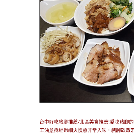
台中好吃豬腳推薦/北區美食推薦!愛吃豬腳
工油蔥酥經過細火慢熬非常入味，豬腳軟嫩