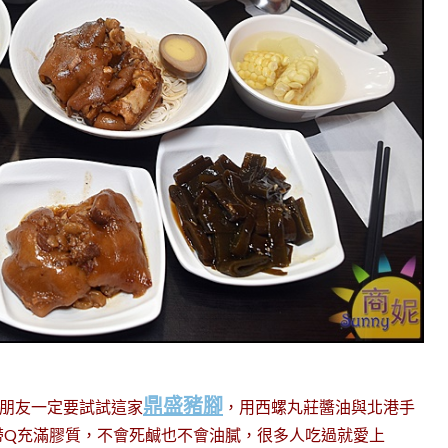
鼎盛豬腳
的朋友一定要試試這家
，用西螺丸莊醬油與北港手
帶Q充滿膠質，不會死鹹也不會油膩，很多人吃過就愛上