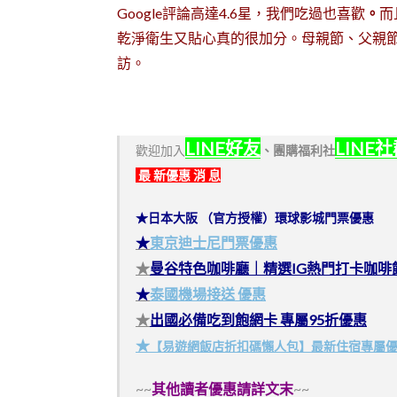
Google評論高達4.6星，我們吃過也喜歡
。
而
乾淨衛生又貼心真的很加分。母親節、父親
訪。
LINE好友
LINE
歡迎加入
、
團購福利社
最 新優惠 消 息
★日本大阪 （官方授權）環球影城門票優惠
★
東京迪士尼門票優惠
★
曼谷特色咖啡廳｜精選IG熱門打卡咖啡
★
泰國機場接送 優惠
★
出國必備吃到飽網卡 專屬95折優惠
★
【易遊網飯店折扣碼懶人包】最新住宿專屬
~~
其他讀者優惠請詳文末
~~