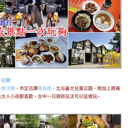
一日遊
!
一德洋樓
、市定古蹟
積善樓
、北屯最大兒童公園、再加上周邊
法大人小孩都喜歡，台中一日遊新玩法可以這樣玩~