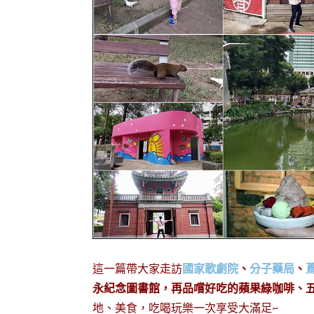
這一篇帶大家走訪
國家歌劇院
、
分子藥局
、
永紀念圖書館，再品嚐好吃的蘋果綠咖啡、
地、美食，吃喝玩樂一次享受大滿足~