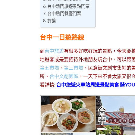
台中熱門旅遊景點門票
台中熱門餐廳門票
評論
台中一日遊路線
到
台中旅遊
有很多好吃好玩的景點，今天要
地遊客或是要招待外地朋友玩台中，可以跟著我
第五市場
、
第三市場
、民意街文創市集裡的
所、
台中文創園區
，一天下來不會太累又很
看詳情:
台中旅遊火車站周邊景點美食 騎YOU