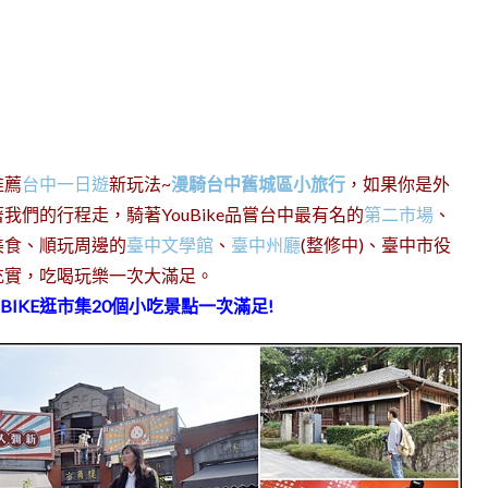
推薦
台中一日遊
新玩法~
漫騎台中舊城區小旅行
，如果你是外
們的行程走，騎著YouBike品嘗台中最有名的
第二市場
、
美食、順玩周邊的
臺中文學館
、
臺中州廳
(整修中)、臺中市役
充實，吃喝玩樂一次大滿足。
BIKE逛市集20個小吃景點一次滿足!