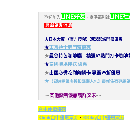
LINE好友
LINE
歡迎加入
、
團購福利社
最 新優惠 消 息
★日本大阪 （官方授權）環球影城門票優惠
★
東京迪士尼門票優惠
★
曼谷特色咖啡廳｜精選IG熱門打卡咖啡
★
泰國機場接送 優惠
★
出國必備吃到飽網卡 專屬95折優惠
★
【易遊網飯店折扣碼懶人包】最新住宿專屬
~~
其他讀者優惠請詳文末
~~
台中住宿優惠
Klook台中優惠票券
、
KKday台中優惠票券