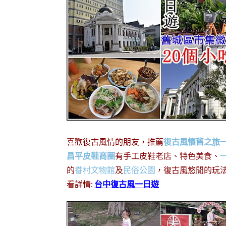
喜歡復古風情的朋友，推薦
復古風懷舊之旅
昌平皮鞋商圈
有手工皮鞋老店、特色美食、
的
眷村文物館
及
民俗公園
，復古風悠閒的玩
看詳情:
台中復古風一日遊