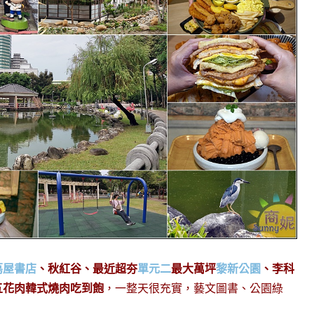
蔦屋書店
、秋紅谷、最近超夯
單元二
最大萬坪
黎新公園
、李科
五花肉韓式燒肉吃到飽
，一整天很充實，藝文圖書、公園綠