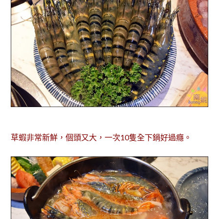
草蝦非常新鮮，個頭又大，一次10隻全下鍋好過癮。