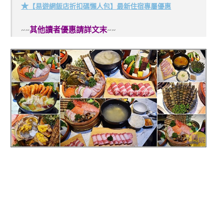
★
【易遊網飯店折扣碼懶人包】最新住宿專屬優惠
~~
其他讀者優惠請詳文末
~~