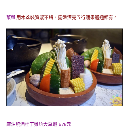
菜盤
用木盆裝質感不錯，擺盤漂亮五行蔬果通通都有。
麻油燒酒桂丁雞尬大草蝦 678元