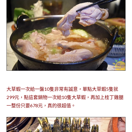
大草蝦一次給一盤10隻非常有誠意，單點大草蝦5隻就
299元，點這套鍋物一次給10隻大草蝦，再加上桂丁雞腿
一整份只要678元，真的很超值。