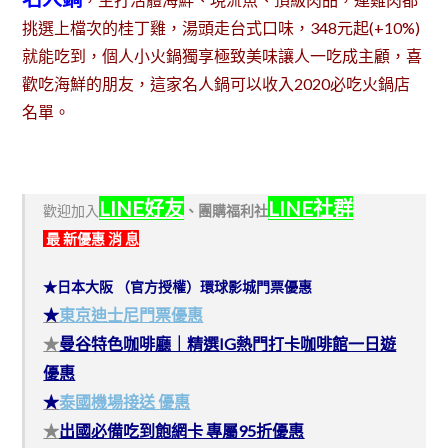
挑選上檔次的桂丁雞，湯頭走台式口味，348元起(+10%)
就能吃到，個人小火鍋獨享極致美味讓人一吃成主顧，喜
歡吃海鮮的朋友，這家名人鍋可以收入2020必吃火鍋店
名單。
LINE好友
LINE社群
歡迎加入
、
團購福利社
最 新優惠 消 息
★日本大阪 （官方授權）環球影城門票優惠
★
東京迪士尼門票優惠
★
曼谷特色咖啡廳｜精選IG熱門打卡咖啡館一日遊
優惠
★
泰國機場接送 優惠
★
出國必備吃到飽網卡 專屬95折優惠