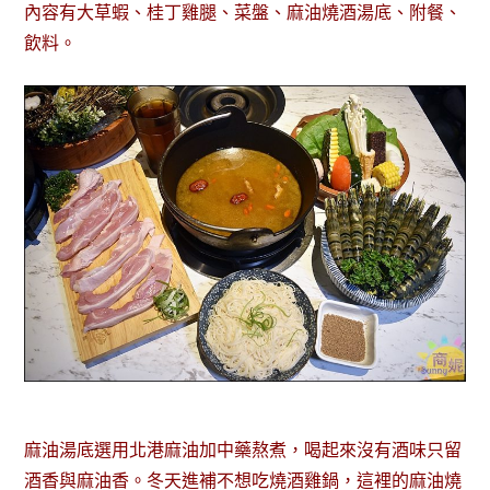
內容有大草蝦、桂丁雞腿、菜盤、麻油燒酒湯底、附餐、
飲料。
麻油湯底選用北港麻油加中藥熬煮，喝起來沒有酒味只留
酒香與麻油香。冬天進補不想吃燒酒雞鍋，這裡的麻油燒