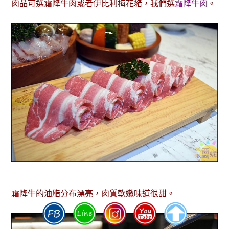
肉品可選霜降牛肉或者伊比利梅花豬，我們選
霜降牛肉
。
霜降牛的油脂分布漂亮，肉質軟嫩味道很甜。