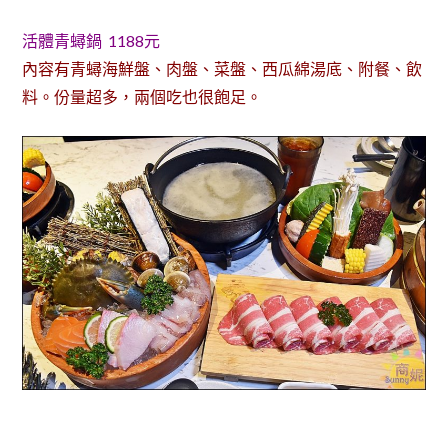
活體青蟳鍋 1188元
內容有青蟳海鮮盤、肉盤、菜盤、西瓜綿湯底、附餐、飲
料。份量超多，兩個吃也很飽足。