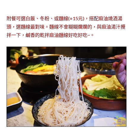
附餐可選白飯、冬粉、或麵線(+15元)，搭配麻油燒酒湯
頭，選麵線最對味。麵線不會糊糊爛爛的，與麻油湯汁攪
拌一下，鹹香的乾拌麻油麵線好吃好吃~。