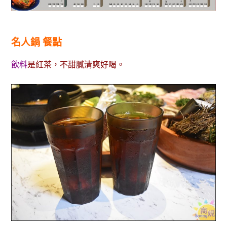
名人鍋 餐點
飲料
是紅茶，不甜膩清爽好喝。