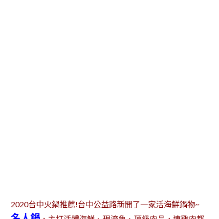
2020台中火鍋推薦!台中公益路新開了一家活海鮮鍋物~
名人鍋
，主打活體海鮮、現流魚、頂級肉品，連雞肉都