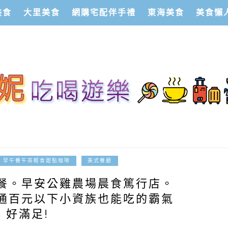
美食
大里美食
網購宅配伴手禮
東海美食
美食懶
2017-03-28
早午餐午茶輕食甜點咖啡
美式餐廳
餐。早安公雞農場晨食篤行店。
通百元以下小資族也能吃的霸氣
好滿足!