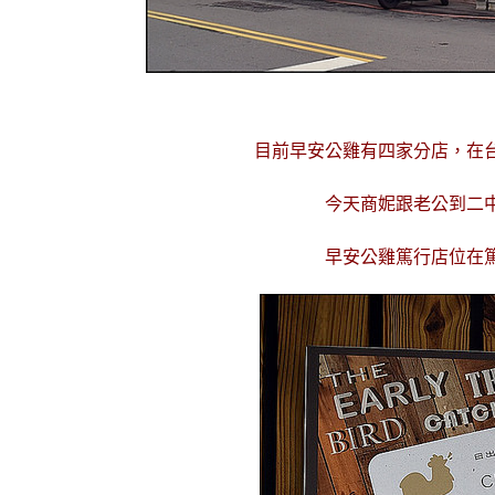
目前早安公雞有
四家分店，
在
今天商妮跟老公到二
早安公雞篤行店位在