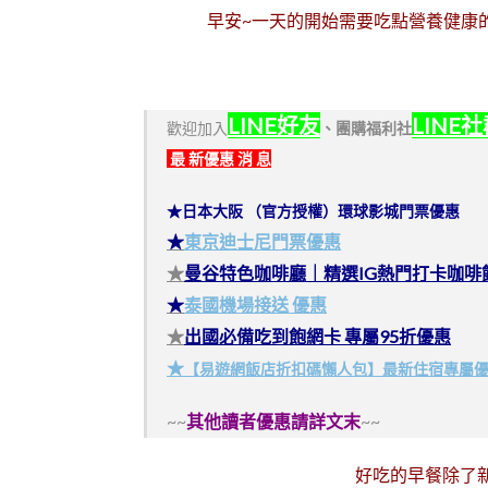
早安~一天的開始需要吃點營養健康
LINE好友
LINE
歡迎加入
、
團購福利社
最 新優惠 消 息
★日本大阪 （官方授權）環球影城門票優惠
★
東京迪士尼門票優惠
★
曼谷特色咖啡廳｜精選IG熱門打卡咖啡
★
泰國機場接送 優惠
★
出國必備吃到飽網卡 專屬95折優惠
★
【易遊網飯店折扣碼懶人包】最新住宿專屬
~~
其他讀者優惠請詳文末
~~
好吃的早餐除了