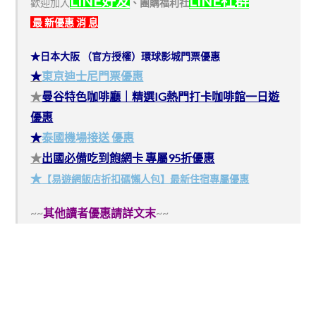
LINE好友
LINE社群
歡迎加入
、
團購福利社
最 新優惠 消 息
★日本大阪 （官方授權）環球影城門票優惠
★
東京迪士尼門票優惠
★
曼谷特色咖啡廳｜精選IG熱門打卡咖啡館一日遊
優惠
★
泰國機場接送 優惠
★
出國必備吃到飽網卡 專屬95折優惠
★
【易遊網飯店折扣碼懶人包】最新住宿專屬優惠
~~
其他讀者優惠請詳文末
~~