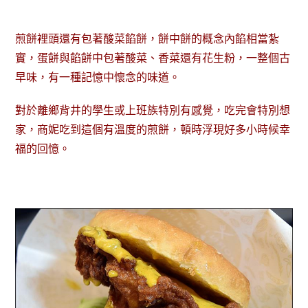
煎餅裡頭還有包著酸菜餡餅，餅中餅的概念內餡相當紮
實，蛋餅與餡餅中包著酸菜、香菜還有花生粉，一整個古
早味，有一種記憶中懷念的味道。
對於離鄉背井的學生或上班族特別有感覺，吃完會特別想
家，商妮吃到這個有溫度的煎餅，頓時浮現好多小時候幸
福的回憶。