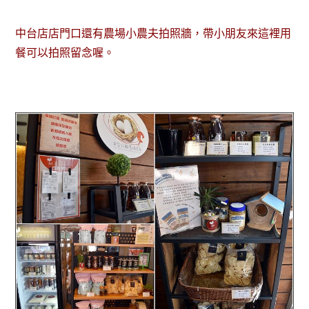
中台店店門口還有農場小農夫拍照牆，帶小朋友來這裡用
餐可以拍照留念喔。