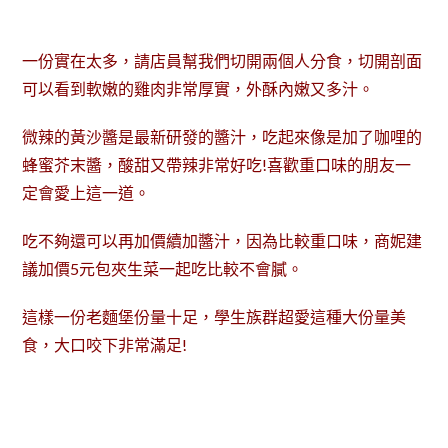
一份實在太多，請店員幫我們切開兩個人分食，切開剖面
可以看到軟嫩的雞肉非常厚實，外酥內嫩又多汁。
微辣的黃沙醬是最新研發的醬汁，吃起來像是加了咖哩的
蜂蜜芥末醬，酸甜又帶辣非常好吃!喜歡重口味的朋友一
定會愛上這一道。
吃不夠還可以再加價續加醬汁，因為比較重口味，商妮建
議加價5元包夾生菜一起吃比較不會膩。
這樣一份老麵堡份量十足，學生族群超愛這種大份量美
食，大口咬下非常滿足!