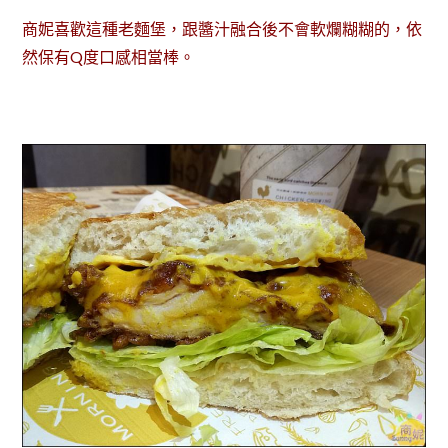
商妮喜歡這種老麵堡，跟醬汁融合後不會軟爛糊糊的，依
然保有Q度口感相當棒。