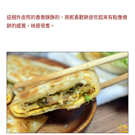
這個外皮煎的香香酥酥的，商妮喜歡餅皮吃起來有點像燒
餅的感覺，味道很香。