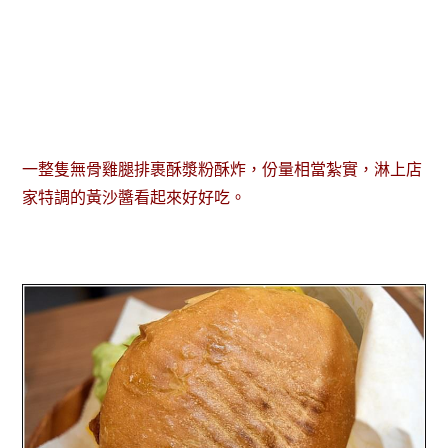
一整隻無骨雞腿排裹酥漿粉酥炸，份量相當紮實，淋上店
家特調的黃沙醬看起來好好吃。