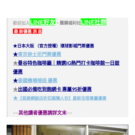
LINE好友
LINE社群
歡迎加入
、
團購福利社
最 新優惠 消 息
★日本大阪 （官方授權）環球影城門票優惠
★
東京迪士尼門票優惠
★
曼谷特色咖啡廳｜精選IG熱門打卡咖啡館一日遊
優惠
★
泰國機場接送 優惠
★
出國必備吃到飽網卡 專屬95折優惠
★
【易遊網飯店折扣碼懶人包】最新住宿專屬優惠
~~
其他讀者優惠請詳文末
~~