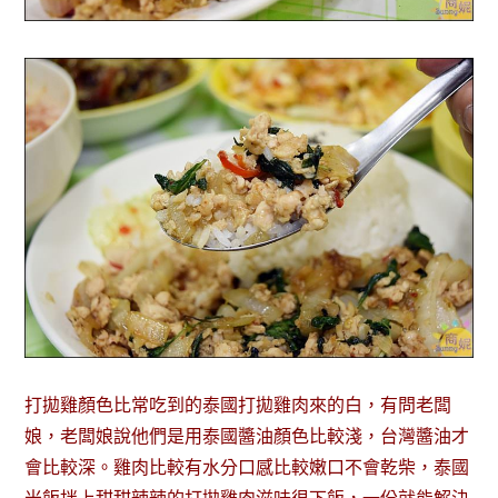
打拋雞顏色比常吃到的泰國打拋雞肉來的白，有問老闆
娘，老闆娘說他們是用泰國醬油顏色比較淺，台灣醬油才
會比較深。雞肉比較有水分口感比較嫩口不會乾柴，泰國
米飯拌上甜甜辣辣的打拋雞肉滋味很下飯，一份就能解決