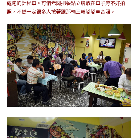
處跑的計程車。可惜老闆把餐點立牌放在車子旁不好拍
照，不然一定很多人搶著跟那輛三輪嘟嘟車合照。