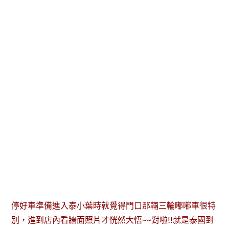
停好車準備進入泰小葉時就覺得門口那輛三輪嘟嘟車很特
別，進到店內看牆面照片才恍然大悟~~對啦!!就是泰國到