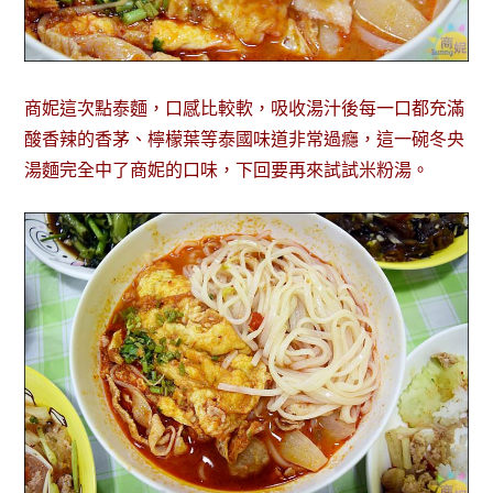
商妮這次點泰麵，口感比較軟，吸收湯汁後每一口都充滿
酸香辣的香茅、檸檬葉等泰國味道非常過癮，這一碗冬央
湯麵完全中了商妮的口味，下回要再來試試米粉湯。