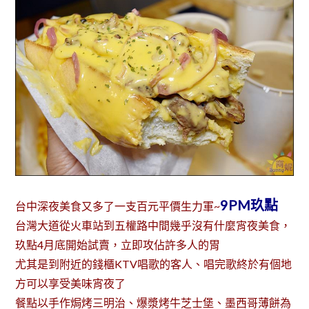
9PM玖點
台中深夜美食又多了一支百元平價生力軍~
台灣大道從火車站到五權路中間幾乎沒有什麼宵夜美食，
玖點4月底開始試賣，立即攻佔許多人的胃
尤其是到附近的錢櫃KTV唱歌的客人、唱完歌終於有個地
方可以享受美味宵夜了
餐點以手作焗烤三明治、爆漿烤牛芝士堡、墨西哥薄餅為