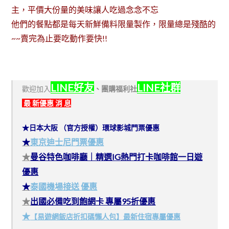
主，平價大份量的美味讓人吃過念念不忘
他們的餐點都是每天新鮮備料限量製作，限量總是殘酷的
~~賣完為止要吃動作要快!!
LINE好友
LINE社群
歡迎加入
、
團購福利社
最 新優惠 消 息
★日本大阪 （官方授權）環球影城門票優惠
★
東京迪士尼門票優惠
★
曼谷特色咖啡廳｜精選IG熱門打卡咖啡館一日遊
優惠
★
泰國機場接送 優惠
★
出國必備吃到飽網卡 專屬95折優惠
★
【易遊網飯店折扣碼懶人包】最新住宿專屬優惠