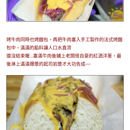
烤牛肉同時也烤麵包，再把牛肉塞入手工製作的法式烤麵
包中，滿滿的餡料讓人口水直流
還沒結束喔…塞滿牛肉後鋪上老闆很自豪的紅酒洋蔥，最
後淋上滿滿爆漿的起司岩漿才大功告成~~