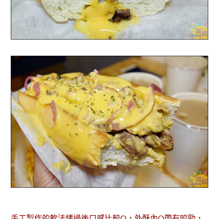
手工製作的軟法烤過後口感比較Q，外酥內Q帶有咬勁，