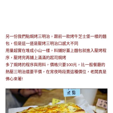
另一份我們點焗烤三明治，跟前一款烤牛芝士堡一樣的麵
包，但是這一道是壓烤三明治口感大不同
用量超實在堆成小山一樣，料鋪好蓋上麵包就進入壓烤程
序，壓烤完再鋪上滿滿的起司焗烤
多了焗烤的程序與用料，價格只要100元，比一般餐廳的
熱壓三明治還要平價，在宵夜時段賣這種價位，老闆真是
佛心來著!