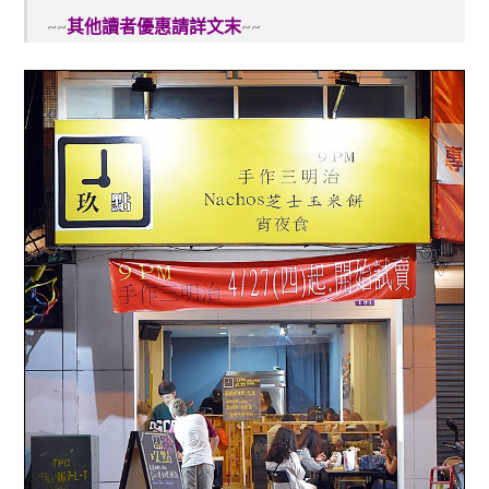
~~
其他讀者優惠請詳文末
~~