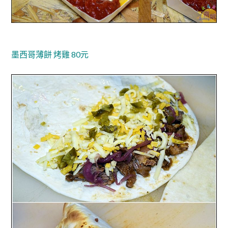
墨西哥薄餅 烤雞 80元