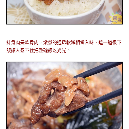
排骨肉是軟骨肉，燉煮的通透軟嫩相當入味，這一道很下
飯讓人忍不住把整碗飯吃光光。