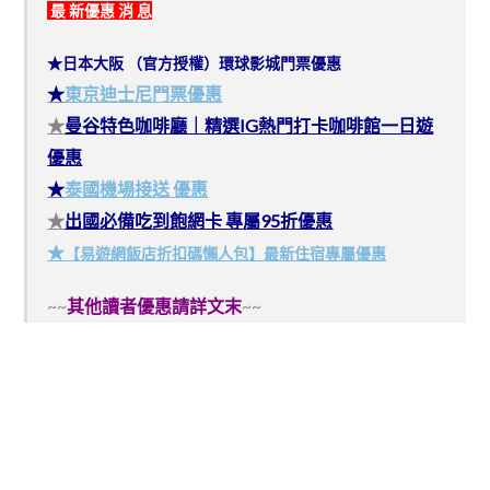
最 新優惠 消 息
★日本大阪 （官方授權）環球影城門票優惠
★
東京迪士尼門票優惠
★
曼谷特色咖啡廳｜精選IG熱門打卡咖啡館一日遊
優惠
★
泰國機場接送 優惠
★
出國必備吃到飽網卡 專屬95折優惠
★
【易遊網飯店折扣碼懶人包】最新住宿專屬優惠
~~
其他讀者優惠請詳文末
~~