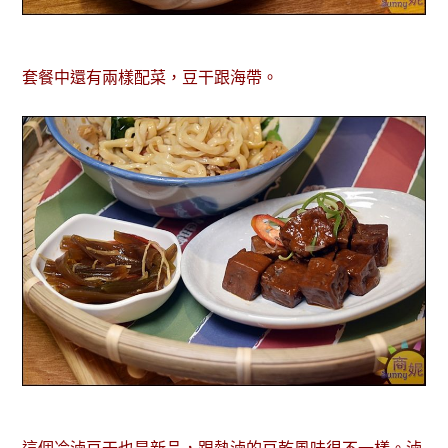
套餐中還有兩樣配菜，豆干跟海帶。
這個冷滷豆干也是新品，跟熱滷的豆乾風味很不一樣。滷