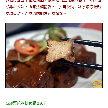
得非常入味，還有焦糖醬香，Q彈有咬勁，冰冰涼涼吃越
咬越香甜，沒吃過的朋友可以試試。
高麗菜燒軟排套餐 230元