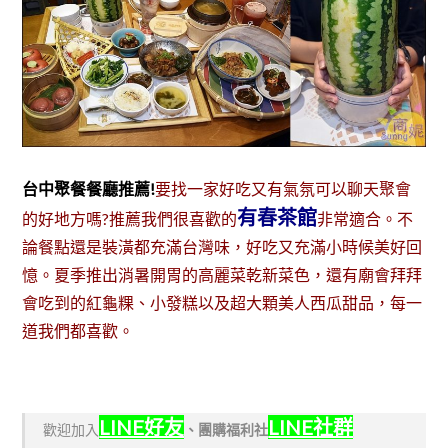
台中聚餐餐廳推薦!
要找一家好吃又有氣氛可以聊天聚會
有春茶館
的好地方嗎?推薦我們很喜歡的
非常適合。不
論餐點還是裝潢都充滿台灣味，好吃又充滿小時候美好回
憶。夏季推出消暑開胃的高麗菜乾新菜色，還有廟會拜拜
會吃到的紅龜粿、小發糕以及超大顆美人西瓜甜品，每一
道我們都喜歡。
LINE好友
LINE社群
歡迎加入
、
團購福利社