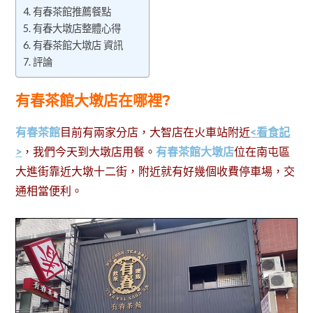
有春茶館推薦餐點
有春大墩店整體心得
有春茶館大墩店 資訊
評論
有春茶館大墩店在哪裡?
有春茶館
目前有兩家分店，大智店在火車站附近
<看食記
>
，我們今天到大墩店用餐。
有春茶館大墩店
位在南屯區
大進街靠近大墩十二街，附近就有好幾個收費停車場，交
通相當便利。