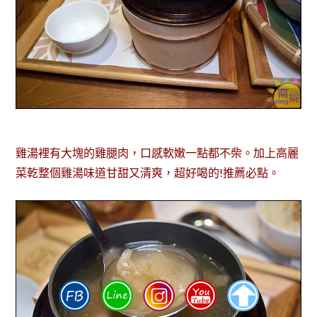
雞湯裡有大塊的雞腿肉，口感軟嫩一點都不柴。加上高麗
菜乾整個雞湯味道甘甜又清爽，超好喝的!推薦必點。