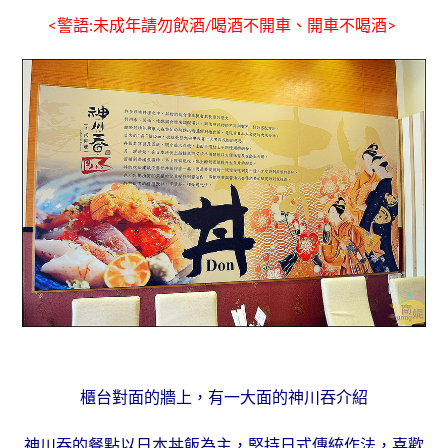
<警語:未成年請勿飲酒/喝酒不開車、開車不喝酒>
櫃台對面的牆上，有一大面的神川吞介紹
神川吞的餐點以日本丼飯為主，堅持日式傳統作法，喜歡