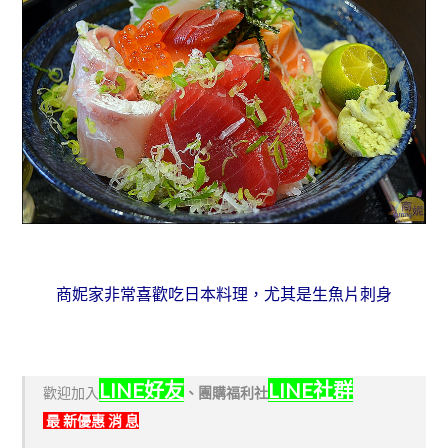
商妮家非常喜歡吃日本料理，尤其是生魚片刺身
LINE好友
LINE社群
歡迎加入
、
團購福利社
最 新優惠 消 息