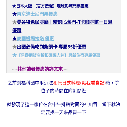
★日本大阪 （官方授權）環球影城門票優惠
★
東京迪士尼門票優惠
★
曼谷特色咖啡廳｜精選IG熱門打卡咖啡館一日遊
優惠
★
泰國機場接送 優惠
★
出國必備吃到飽網卡 專屬95折優惠
★
【易遊網飯店折扣碼懶人包】最新住宿專屬優惠
~~
其他讀者優惠請詳文末
~~
之前到福科國中附近吃
和原日式料理(點我看食記)
時，等
位子的時間在附近閒逛
就發現了這一家位在台中牛排館對面的神川吞，當下就決
定要找一天來品嘗一下