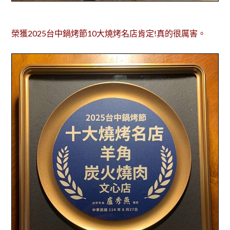
榮獲2025台中鍋烤節10大燒烤名店肯定!真的很厲害。