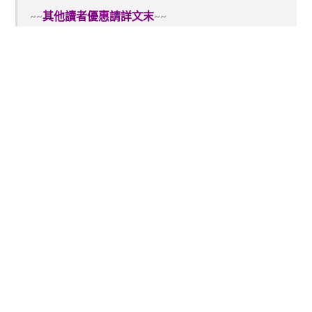
~~
其他讀者優惠請詳文末
~~