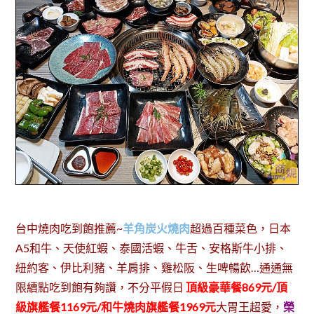
台中燒肉吃到飽推薦~
羊角炭火燒肉
超過百種菜色，日本
A5和牛、天使紅蝦、泰國活蝦、牛舌、安格斯牛小排、
紐約客、伊比利豬、羊肩排、雞松阪、生啤暢飲…通通無
限續點吃到飽有夠讚，不分平假日
頂級豪華餐869元/頂
級旗艦餐1169元/和牛燒肉旗艦餐1969元
大胃王超愛，
榮