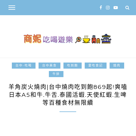
台中-吃喝
台中美食
吃到飽
愛吃食記
燒肉
2026-08-02
牛排
羊角炭火燒肉|台中燒肉吃到飽869起!爽嗑
日本A5和牛.牛舌.泰國活蝦.天使紅蝦.生啤
等百種食材無限續