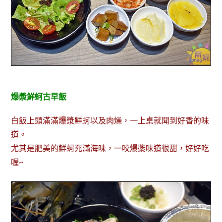
爆漿鮮蚵古早飯
白飯上頭滿滿爆漿鮮蚵以及肉燥，一上桌就聞到好香的味
道。
尤其是肥美的鮮蚵充滿海味，一咬爆漿味道很甜，好好吃
喔~