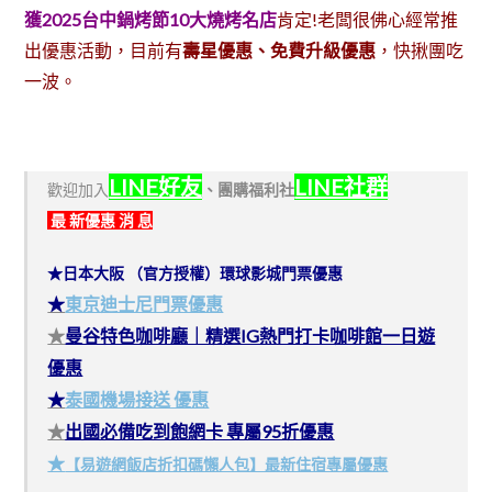
獲
2025台中鍋烤節10大燒烤名店
肯定!老闆很佛心經常推
出優惠活動，目前有
壽星優惠、免費升級
優惠
，快揪團吃
一波。
LINE好友
LINE社群
歡迎加入
、
團購福利社
最 新優惠 消 息
★日本大阪 （官方授權）環球影城門票優惠
★
東京迪士尼門票優惠
★
曼谷特色咖啡廳｜精選IG熱門打卡咖啡館一日遊
優惠
★
泰國機場接送 優惠
★
出國必備吃到飽網卡 專屬95折優惠
★
【易遊網飯店折扣碼懶人包】最新住宿專屬優惠