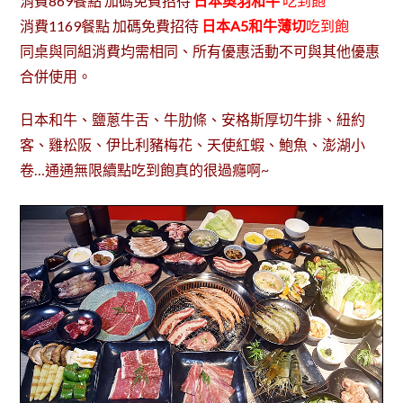
消費869餐點 加碼免費招待
日本奧羽和牛
吃到飽
消費1169餐點 加碼免費招待
日本A5和牛薄切
吃到飽
同桌與同組消費均需相同、所有優惠活動不可與其他優惠
合併使用。
日本和牛、鹽蔥牛舌、牛肋條、安格斯厚切牛排、紐約
客、雞松阪、伊比利豬梅花、天使紅蝦、鮑魚、澎湖小
卷…通通無限續點吃到飽真的很過癮啊~