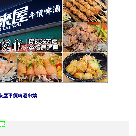
來屋平價啤酒串燒
社群