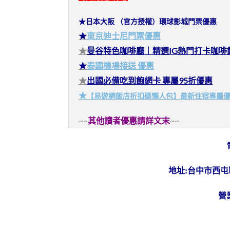
★日本大阪 （官方授權）環球影城門票優惠
★
東京迪士尼門票優惠
★
曼谷特色咖啡廳｜精選IG熱門打卡咖啡
★
泰國機場接送 優惠
★
出國必備吃到飽網卡 專屬95折優惠
★
【易遊網飯店折扣碼懶人包】最新住宿專屬
~~
其他讀者優惠請詳文末
~~
地址:
台中市西屯區
營業