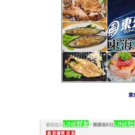
東
LINE好友
LINE
歡迎加入
、
團購福利社
最 新優惠 消 息