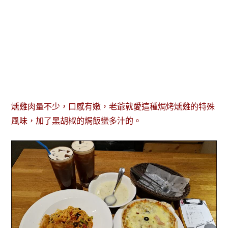
燻雞肉量不少，口感有嫩，老爺就愛這種焗烤燻雞的特殊
風味，加了黑胡椒的焗飯蠻多汁的。