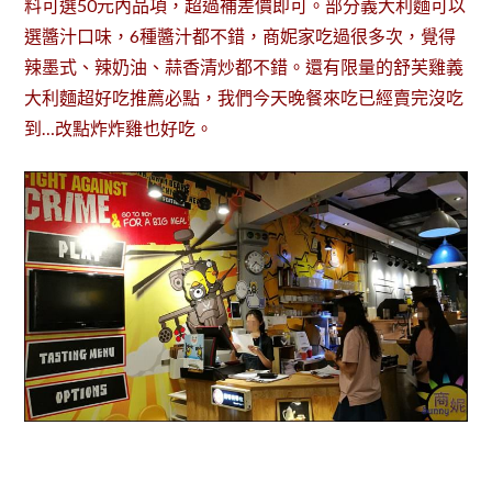
料可選50元內品項，超過補差價即可。部分義大利麵可以
選醬汁口味，6種醬汁都不錯，商妮家吃過很多次，覺得
辣墨式、辣奶油、蒜香清炒都不錯。還有限量的舒芙雞義
大利麵超好吃推薦必點，我們今天晚餐來吃已經賣完沒吃
到…改點炸炸雞也好吃。