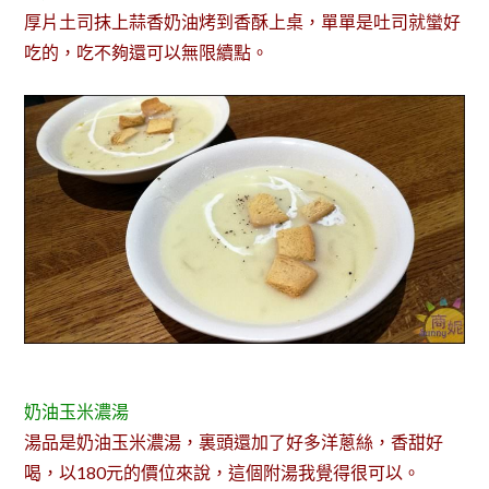
厚片土司抹上蒜香奶油烤到香酥上桌，單單是吐司就蠻好
吃的，吃不夠還可以無限續點。
奶油玉米濃湯
湯品是奶油玉米濃湯，裏頭還加了好多洋蔥絲，香甜好
喝，以180元的價位來說，這個附湯我覺得很可以。