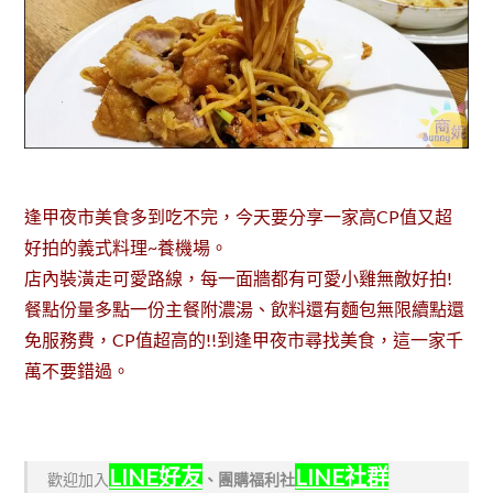
逢甲夜市美食多到吃不完，今天要分享一家高CP值又超
好拍的義式料理~養機場。
店內裝潢走可愛路線，每一面牆都有可愛小雞無敵好拍!
餐點份量多點一份主餐附濃湯、飲料還有麵包無限續點還
免服務費，CP值超高的!!到逢甲夜市尋找美食，這一家千
萬不要錯過。
LINE好友
LINE社群
歡迎加入
、
團購福利社