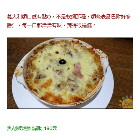
義大利麵口感有點Q，不是軟爛那種，麵條表層巴附好多
醬汁，每一口都津津有味，辣得很過癮。
黑胡椒燻雞焗飯 180元