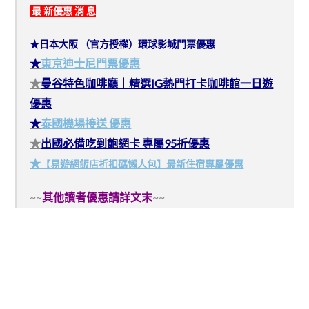
最 新優惠 消 息
★日本大阪 （官方授權）環球影城門票優惠
★
東京迪士尼門票優惠
★
曼谷特色咖啡廳｜精選IG熱門打卡咖啡館一日遊
優惠
★
泰國機場接送 優惠
★
出國必備吃到飽網卡 專屬95折優惠
★
【易遊網飯店折扣碼懶人包】最新住宿專屬優惠
~~
其他讀者優惠請詳文末
~~