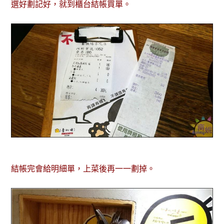
選好劃記好，就到櫃台結帳買單。
結帳完會給明細單，上菜後再一一劃掉。