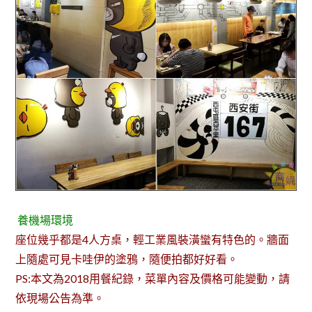
養機場環境
座位幾乎都是4人方桌，輕工業風裝潢蠻有特色的。牆面
上隨處可見卡哇伊的塗鴉，隨便拍都好好看。
PS:本文為2018用餐紀錄，菜單內容及價格可能變動，請
依現場公告為準。