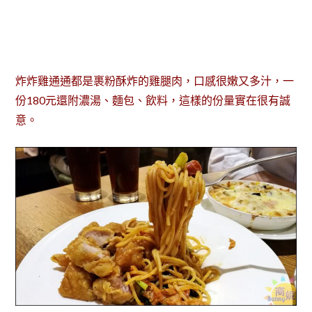
炸炸雞通通都是裹粉酥炸的雞腿肉，口感很嫩又多汁，一
份180元還附濃湯、麵包、飲料，這樣的份量實在很有誠
意。