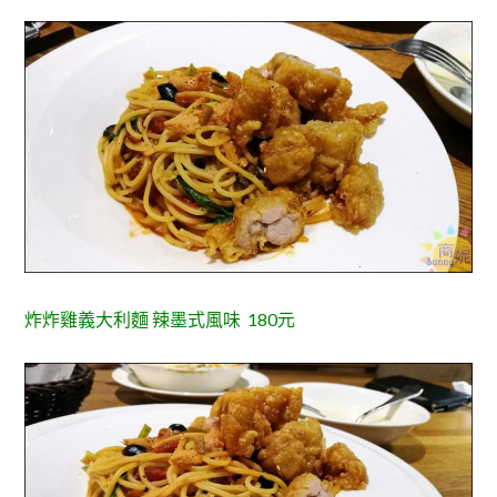
炸炸雞義大利麵 辣墨式風味 180元