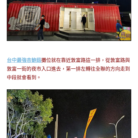
台中最強杏鮑菇
攤位就在靠近敦富路這一排，從敦富路與
敦富一街的夜市入口進去，第一排左轉往全聯的方向走到
中段就會看到。