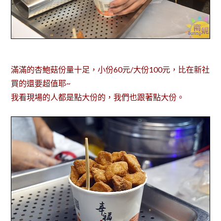
滿滿的杏鮑菇份量十足，小份60元/大份100元，比在新社
買的還要超值耶~
我看現場的人都是點大份的，我們也跟著點大份。