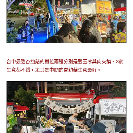
台中最強杏鮑菇的攤位兩邊分別是愛玉冰與肉夾饃，3家
生意都不錯，尤其是中間的杏鮑菇生意最好。