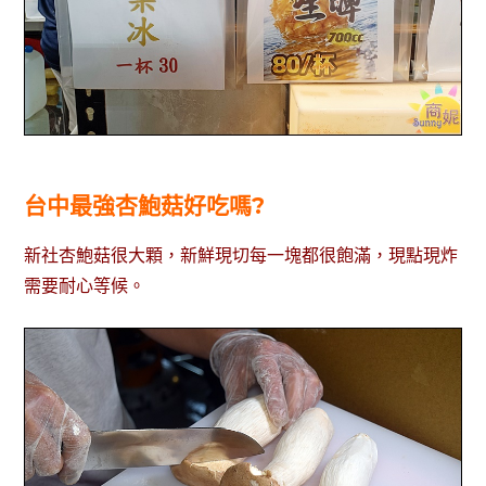
台中最強杏鮑菇好吃嗎?
新社杏鮑菇很大顆，新鮮現切每一塊都很飽滿，現點現炸
需要耐心等候。