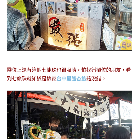
攤位上還有這個七龍珠也很吸睛，怕找錯攤位的朋友，看
到七龍珠就知道是這家
台中最強杏鮑
菇沒錯。