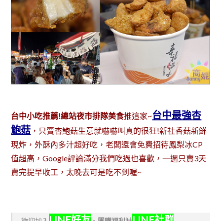
台中最強杏
台中小吃推薦!總站夜市排隊美食
推這家~
鮑菇
，只賣杏鮑菇生意就嚇嚇叫真的很狂!新社香菇新鮮
現炸，外酥內多汁超好吃，老闆還會免費招待鳳梨冰CP
值超高，Google評論滿分我們吃過也喜歡，一週只賣3天
賣完提早收工，太晚去可是吃不到喔~
LINE好友
LINE社群
歡迎加入
、
團購福利社