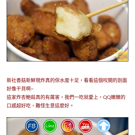
新社香菇新鮮現炸真的保水度十足，看看這個咬開的剖面
好像干貝啊~
這家炸杏鮑菇真的有厲害，我們一吃就愛上，QQ嫩嫩的
口感超好吃，難怪生意這麼好。