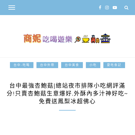
台中-吃喝
台中外帶
台中美食
小吃
愛吃食記
2023-11-02
台中最強杏鮑菇|總站夜市排隊小吃網評滿
分!只賣杏鮑菇生意爆好.外酥內多汁神好吃~
免費送鳳梨冰超佛心