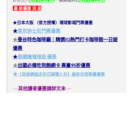
最 新優惠 消 息
★日本大阪 （官方授權）環球影城門票優惠
★
東京迪士尼門票優惠
★
曼谷特色咖啡廳｜精選IG熱門打卡咖啡館一日遊
優惠
★
泰國機場接送 優惠
★
出國必備吃到飽網卡 專屬95折優惠
★
【易遊網飯店折扣碼懶人包】最新住宿專屬優惠
~~
其他讀者優惠請詳文末
~~