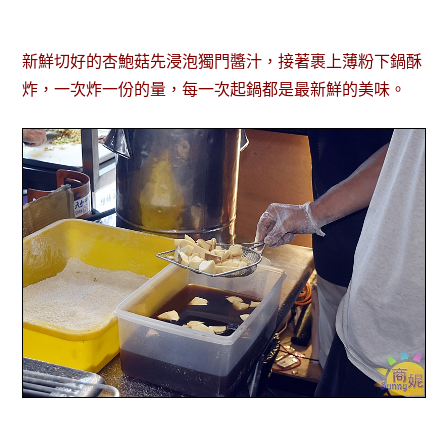
新鮮切好的杏鮑菇先浸泡獨門醬汁，接著裹上薄粉下鍋酥
炸，一次炸一份的量，每一次起鍋都是最新鮮的美味。