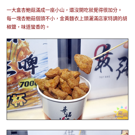
一大盒杏鮑菇滿成一座小山，還沒開吃就覺得很加分。
每一塊杏鮑菇個頭不小，金黃麵衣上頭灑滿店家特調的胡
椒鹽，味道蠻香的。