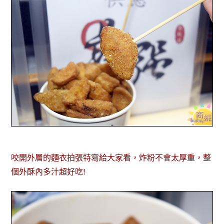
咬開外層的麵衣拍張特寫給大家看，炸粉不會太厚重，整
個外酥內多汁超好吃!