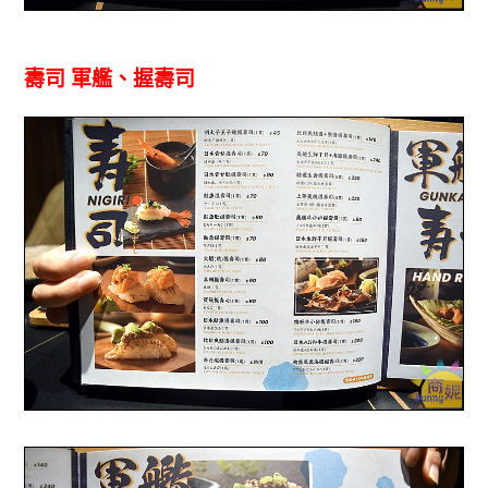
壽司 軍艦、握壽司