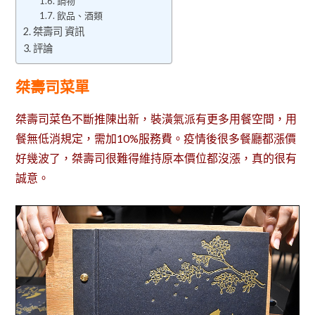
鍋物
飲品、酒類
桀壽司 資訊
評論
桀壽司菜單
桀壽司菜色不斷推陳出新，裝潢氣派有更多用餐空間，用
餐無低消規定，需加10%服務費。疫情後很多餐廳都漲價
好幾波了，桀壽司很難得維持原本價位都沒漲，真的很有
誠意。