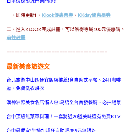
日本環球影城門票開搶!!
一、即時更新! 、
Klook優惠票券
、
KKday優惠票券
二、進入KLOOK完成註冊，可以獲得專屬100元優惠碼。
前往註冊
======================================
最新美食旅遊文
台北旅遊中山區便宜飯店推薦!含自助式早餐、24H咖啡
廳、免費洗衣烘衣
漢神洲際美食名店懶人包!島語全台首發餐廳、必拍場景
台中頂級無菜單料理！一套將近20道美味還有免費KTV
台中最便宜!牛排加超狂自助吧389元無限吃