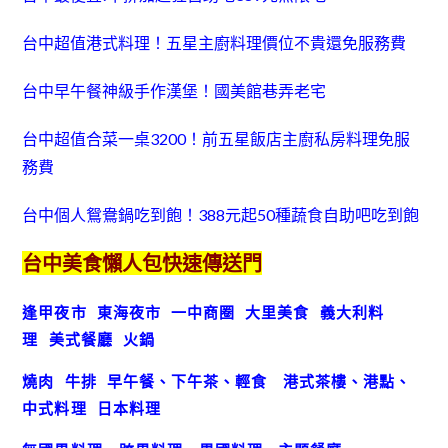
台中超值港式料理！五星主廚料理價位不貴還免服務費
台中早午餐神級手作漢堡！國美館巷弄老宅
台中超值合菜一桌3200！前五星飯店主廚私房料理免服
務費
台中個人鴛鴦鍋吃到飽！388元起50種蔬食自助吧吃到飽
台中美食懶人包快速傳送門
逢甲夜市
東海夜市
一中商圈
大里美食
義大利料
理
美式餐廳
火鍋
燒肉
牛排
早午餐、下午茶、輕食
港式茶樓、港點、
中式料理
日本料理