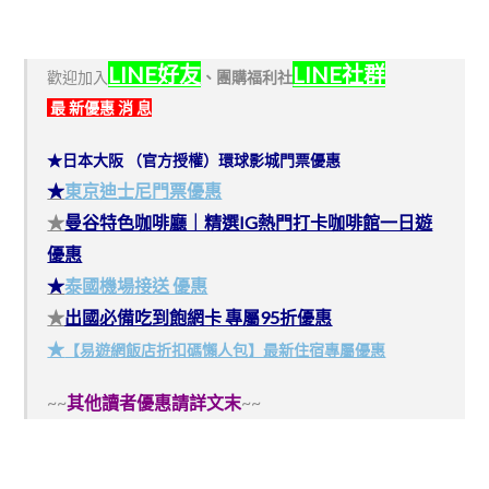
LINE好友
LINE社群
歡迎加入
、
團購福利社
最 新優惠 消 息
★日本大阪 （官方授權）環球影城門票優惠
★
東京迪士尼門票優惠
★
曼谷特色咖啡廳｜精選IG熱門打卡咖啡館一日遊
優惠
★
泰國機場接送 優惠
★
出國必備吃到飽網卡 專屬95折優惠
★
【易遊網飯店折扣碼懶人包】最新住宿專屬優惠
~~
其他讀者優惠請詳文末
~~