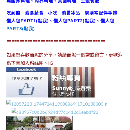
無國界料理、跨界料理、異國料理
主題餐廳
吃到飽
素食蔬食
小吃
消暑冰品
網購宅配伴手禮
懶人包
PART1(點我)
、
懶人包
PART2(點我)
、
懶人包
PART3(點我)
======================================
如果您喜歡商妮的分享，請給商妮一個讚或留言，更歡迎
點下圖加入粉絲團、IG