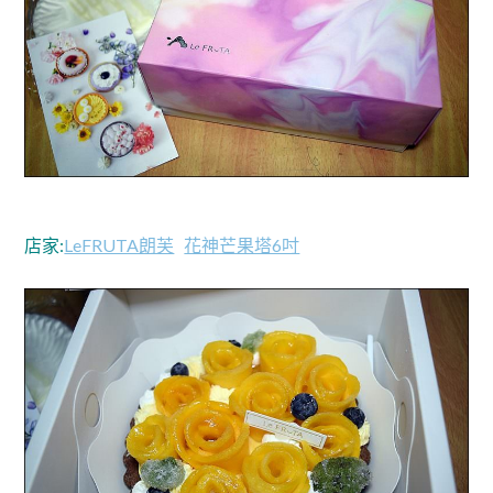
店家:
LeFRUTA朗芙
花神芒果塔6吋