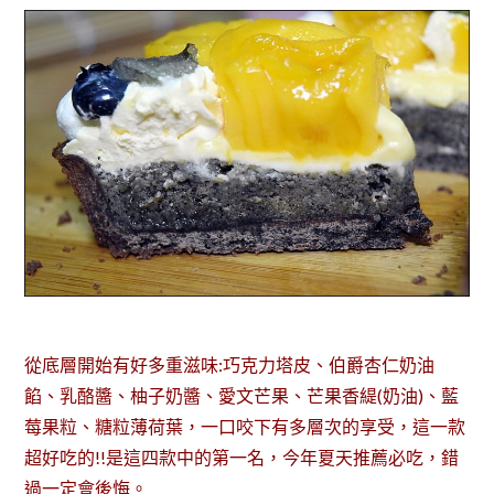
從底層開始有好多重滋味:巧克力塔皮、伯爵杏仁奶油
餡、乳酪醬、柚子奶醬、愛文芒果、芒果香緹(奶油)、藍
莓果粒、糖粒薄荷葉，一口咬下有多層次的享受，這一款
超好吃的!!是這四款中的第一名，今年夏天推薦必吃，錯
過一定會後悔。