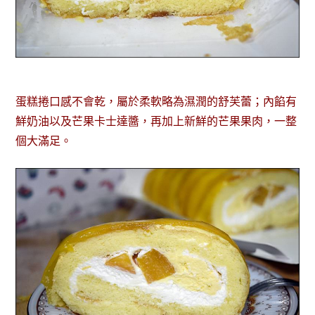
蛋糕捲口感不會乾，屬於柔軟略為濕潤的舒芙蕾；內餡有
鮮奶油以及芒果卡士達醬，再加上新鮮的芒果果肉，一整
個大滿足。