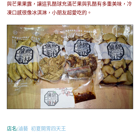
與芒果果露，讓這乳酪球充滿芒果與乳酪有多重美味，冷
凍口感很像冰淇淋，小朋友超愛吃的。
店名:
滷藝
初夏開胃四天王