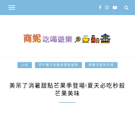
小吃
早午餐午茶輕食甜點咖啡
網購宅配伴手禮
2017-08-01
美呆了消暑甜點芒果季登場!夏天必吃秒殺
芒果美味