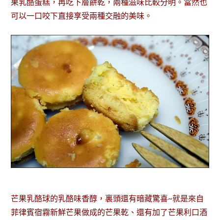
果乳酪蛋糕，再吃下層餅乾，兩種滋味比較分明。當然也
可以一口咬下直接享受兩種交融的美味。
芒果乳酪球的乳酪味香醇，裏頭還有暗藏驚喜~就是來自
菲律賓宿霧新鮮芒果做成的芒果乾、還有加了芒果利口酒