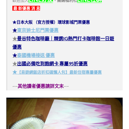
歡迎加入
、
團購福利社
最 新優惠 消 息
★日本大阪 （官方授權）環球影城門票優惠
★
東京迪士尼門票優惠
★
曼谷特色咖啡廳｜精選IG熱門打卡咖啡館一日遊
優惠
★
泰國機場接送 優惠
★
出國必備吃到飽網卡 專屬95折優惠
★
【易遊網飯店折扣碼懶人包】最新住宿專屬優惠
~~
其他讀者優惠請詳文末
~~