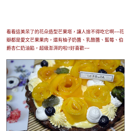
看看這美呆了的花朵造型芒果塔，讓人捨不得吃它啊~~花
瓣都是愛文芒果果肉，還有柚子奶醬、乳酪醬、藍莓、伯
爵杏仁奶油餡，超級澎湃的啦!!好喜歡~~