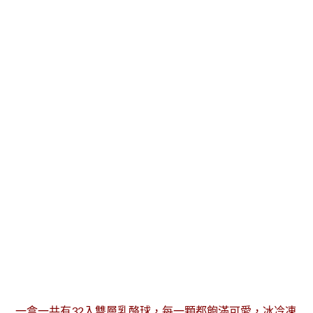
一盒一共有32入雙層乳酪球，每一顆都飽滿可愛，冰冷凍