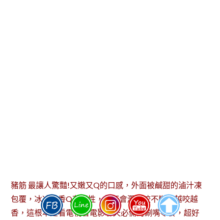
豬筋 最讓人驚豔!又嫩又Q的口感，外面被鹹甜的滷汁凍
包覆，冰冰吃香Q有彈性，但不會潤潤咬不斷，越咬越
香，這根本是看電視看電影聊天必備的涮嘴零食，超好