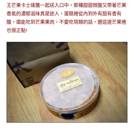
王芒果卡士達醬一起送入口中，那種甜甜微酸又帶著芒果
香氣的濃郁滋味真是迷人，蛋糕捲從內到外有甜有香有
酸，還能吃到芒果果肉，不愛吃塔類的話，選這道芒果捲
也很正點!