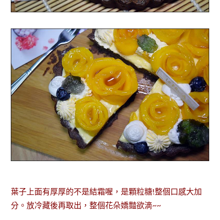
葉子上面有厚厚的不是結霜喔，是顆粒糖!整個口感大加
分。放冷藏後再取出，整個花朵嬌豔欲滴~~