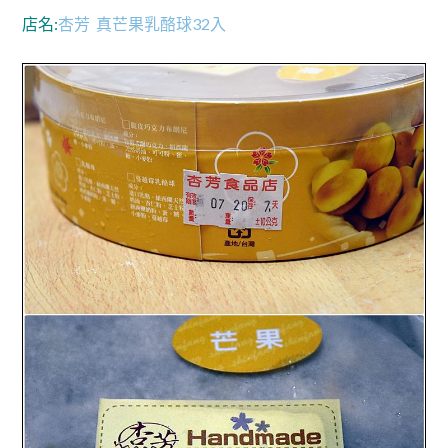
店名:
杏芳
真芒果乳酪球32入