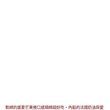
軟綿的盛夏芒果捲口感細綿超好吃，內餡的法國奶油與愛