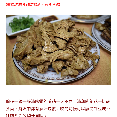
(警語:未成年請勿飲酒、嚴禁酒駕)
蘭花干跟一般滷味攤的蘭花干大不同，滷藝的蘭花干比較
多頁，縫隙中都有滷汁包覆，咬的時候可以感受到豆皮香
味與香濃的滷汁風味。