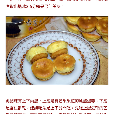
庫取出退冰3-5分鐘是最佳美味。
乳酪球有上下兩層，上層是有芒果果粒的乳酪蛋糕、下層
是杏仁餅乾，建議吃法是上下分開吃，先吃上層濃郁的芒