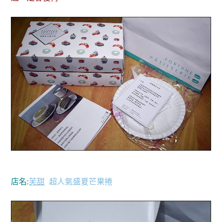
店名:
芙甜
超人氣盛夏芒果捲