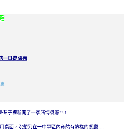
社群
館一日遊 優惠
優惠
巷子裡新開了一家賭博餐廳??!!
弈專用桌面，沒想到在一中學區內竟然有這樣的餐廳….