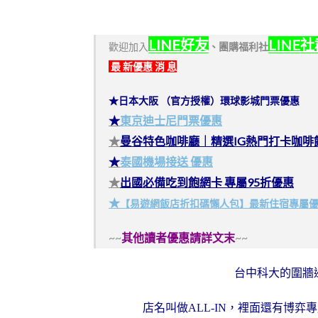
LINE好友
LINE
歡迎加入
、
團購福利社
最 新優惠 消 息
★日本大阪 （官方授權）環球影城門票優惠
★
東京迪士尼門票優惠
★
曼谷特色咖啡廳｜精選IG熱門打卡咖啡
★
泰國機場接送 優惠
★
出國必備吃到飽網卡 專屬95折優惠
★
【易遊網飯店折扣碼懶人包】最新住宿專屬
~~
其他讀者優惠請詳文末
~~
台中科大的圍牆邊
店名叫做ALL-IN，裡面還有博