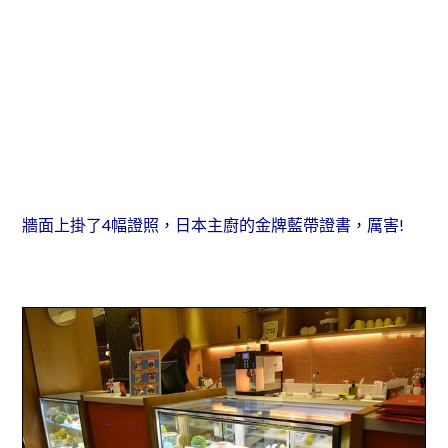
牆面上掛了4幅證照，日本主廚的金牌藍帶證書，厲害!