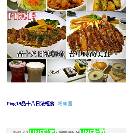
Ping18品十八日法輕食
粉絲團
LINE好友
LINE社群
歡迎加入
、
團購福利社