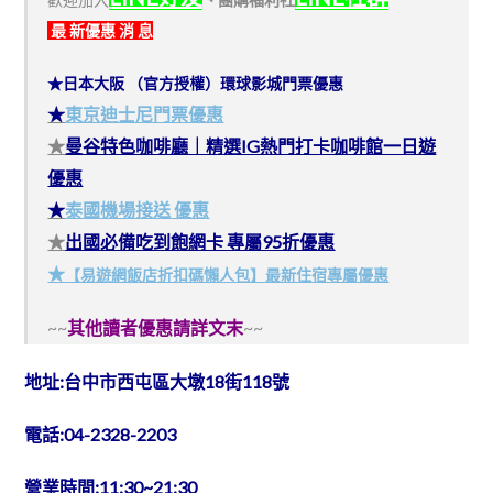
最 新優惠 消 息
★日本大阪 （官方授權）環球影城門票優惠
★
東京迪士尼門票優惠
★
曼谷特色咖啡廳｜精選IG熱門打卡咖啡館一日遊
優惠
★
泰國機場接送 優惠
★
出國必備吃到飽網卡 專屬95折優惠
★
【易遊網飯店折扣碼懶人包】最新住宿專屬優惠
~~
其他讀者優惠請詳文末
~~
地址:台中市西屯區大墩18街118號
電話:04-2328-2203
營業時間:11:30~21:30