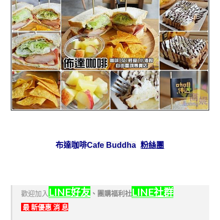
布達咖啡
粉絲團
Cafe Buddha
LINE好友
LINE社群
歡迎加入
、
團購福利社
最 新優惠 消 息