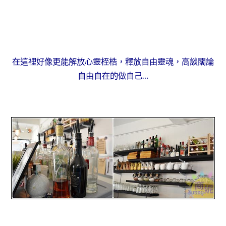
在這裡好像更能解放心靈桎梏，釋放自由靈魂，高談闊論
自由自在的做自己…