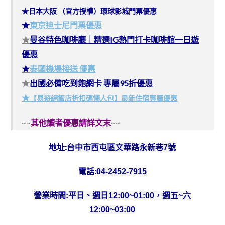
★日本大阪 （官方授權）環球影城門票優惠
★
東京迪士尼門票優惠
★
曼谷特色咖啡廳｜精選IG熱門打卡咖啡館一日遊
優惠
★
泰國機場接送 優惠
★
出國必備吃到飽網卡 專屬95折優惠
★
【易遊網飯店折扣碼懶人包】最新住宿專屬優惠
~~
其他讀者優惠請詳文末
~~
地址:
台中市西屯區文華路永新巷7號
電話:
04-2452-7915
營業時間:
平日、週日12:00~01:00，週五~六
12:00~03:00