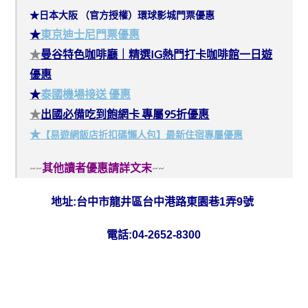
★日本大阪 （官方授權）環球影城門票優惠
★
東京迪士尼門票優惠
★
曼谷特色咖啡廳｜精選IG熱門打卡咖啡館一日遊
優惠
★
泰國機場接送 優惠
★
出國必備吃到飽網卡 專屬95折優惠
★
【易遊網飯店折扣碼懶人包】最新住宿專屬優惠
~~
其他讀者優惠請詳文末
~~
地址:
台中市龍井區台中港路東園巷1弄9號
電話:
04-2652-8300