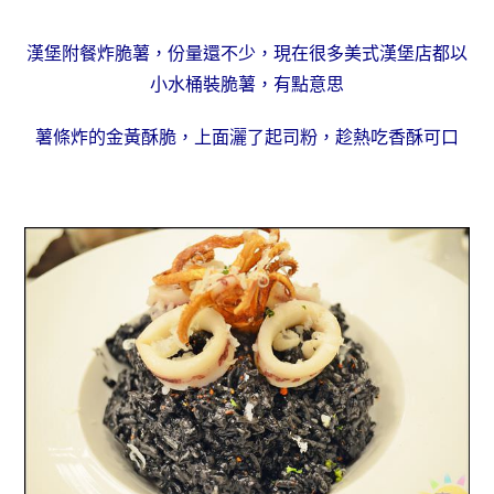
漢堡附餐炸脆薯，份量還不少，現在很多美式漢堡店都以
小水桶裝脆薯，有點意思
薯條炸的金黃酥脆，上面灑了起司粉，趁熱吃香酥可口