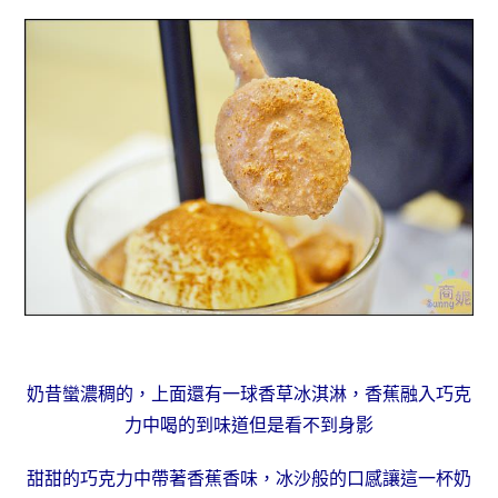
奶昔蠻濃稠的，上面還有一球香草冰淇淋，香蕉融入巧克
力中喝的到味道但是看不到身影
甜甜的巧克力中帶著香蕉香味，冰沙般的口感讓這一杯奶