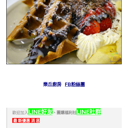
樂丘廚房
FB粉絲團
LINE好友
LINE社群
歡迎加入
、
團購福利社
最 新優惠 消 息