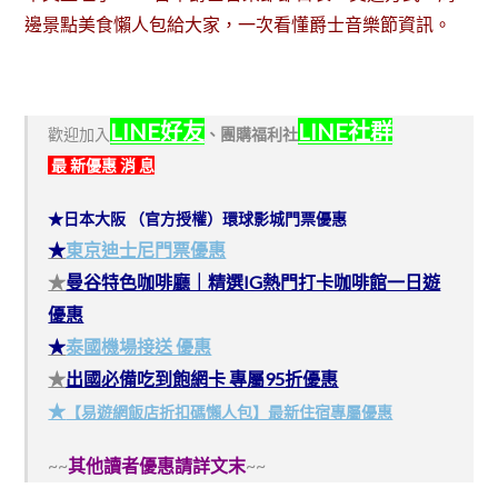
邊景點美食懶人包給大家，一次看懂爵士音樂節資訊。
LINE好友
LINE社群
歡迎加入
、
團購福利社
最 新優惠 消 息
★日本大阪 （官方授權）環球影城門票優惠
★
東京迪士尼門票優惠
★
曼谷特色咖啡廳｜精選IG熱門打卡咖啡館一日遊
優惠
★
泰國機場接送 優惠
★
出國必備吃到飽網卡 專屬95折優惠
★
【易遊網飯店折扣碼懶人包】最新住宿專屬優惠
~~
其他讀者優惠請詳文末
~~