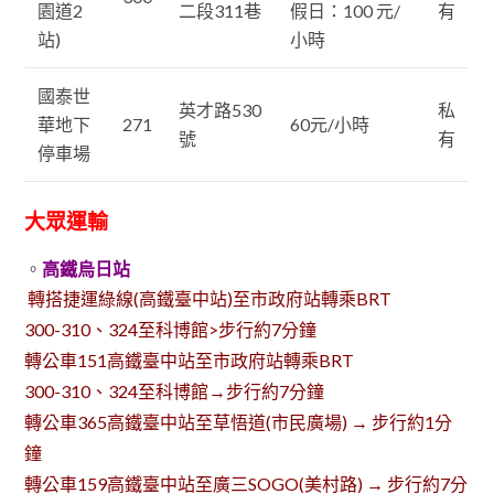
園道2
二段311巷
假日：100 元/
有
站)
小時
國泰世
英才路530
私
華地下
271
60元/小時
號
有
停車場
大眾運輸
。
高鐵烏日站
轉搭捷運綠線(高鐵臺中站)至市政府站轉乘BRT
300-310、324至科博館>步行約7分鐘
轉公車151高鐵臺中站至市政府站轉乘BRT
300-310、324至科博館→步行約7分鐘
轉公車365高鐵臺中站至草悟道(市民廣場) → 步行約1分
鐘
轉公車159高鐵臺中站至廣三SOGO(美村路) → 步行約7分