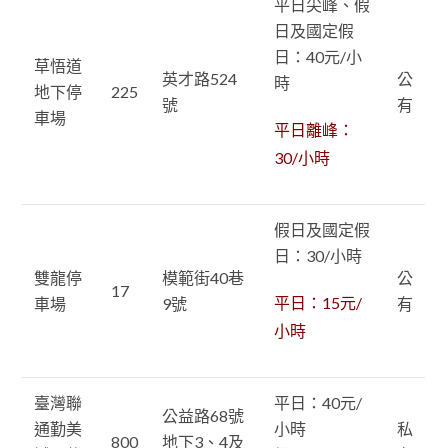
平日尖峰、假
日及國定假
日：40元/小
草悟道
英才路524
公
時
地下停
225
號
有
車場
平日離峰：
30/小時
假日及國定假
日：30/小時
雙龍停
模範街40巷
公
17
平日：15元/
車場
9號
有
小時
臺灣聯
平日：40元/
公益路68號
通勤美
小時
私
800
地下3、4及