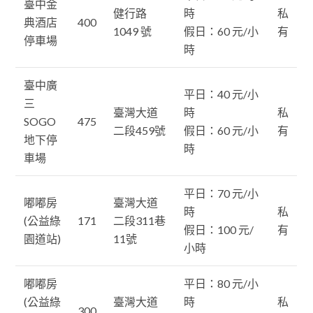
臺中金
健行路
時
私
典酒店
400
1049 號
假日：60 元/小
有
停車場
時
臺中廣
平日：40 元/小
三
臺灣大道
時
私
SOGO
475
二段459號
假日：60 元/小
有
地下停
時
車場
平日：70 元/小
嘟嘟房
臺灣大道
時
私
(公益綠
171
二段311巷
假日：100 元/
有
園道站)
11號
小時
嘟嘟房
平日：80 元/小
(公益綠
臺灣大道
時
私
300