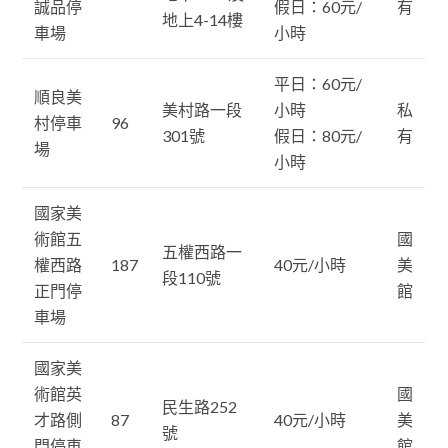
誠品停
假日：60元/
有
地上4-14樓
車場
小時
平日：60元/
順良美
美村路一段
小時
私
村停車
96
301號
假日：80元/
有
場
小時
國家美
術館五
國
五權西路一
權西路
187
40元/小時
美
段110號
正門停
館
車場
國家美
術館英
國
民生路252
才路側
87
40元/小時
美
號
門停車
館