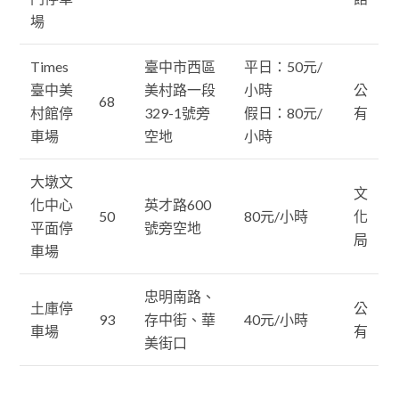
場
Times
臺中市西區
平日：50元/
臺中美
美村路一段
小時
公
68
村館停
329-1號旁
假日：80元/
有
車場
空地
小時
大墩文
文
化中心
英才路600
50
80元/小時
化
平面停
號旁空地
局
車場
忠明南路、
土庫停
公
93
存中街、華
40元/小時
車場
有
美街口