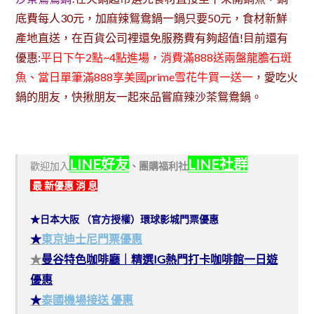
底費每人30元，加麻辣鴛鴦鍋一鍋只要50元，食材新鮮
產地直送，在百貨公司裡還免服務費有夠超值!目前還有
優惠:
平日下午2點~4點進場，消費滿888送兩盤龍膽石斑
魚、當日單筆滿888享美國prime雪花牛買一送一
，愛吃火
鍋的朋友，快揪朋友一起來品嘗麻辣沙茶鴛鴦鍋。
LINE好友
LINE社群
歡迎加入
、
團購福利社
最 新優惠 消 息
★日本大阪 （官方授權）環球影城門票優惠
★
東京迪士尼門票優惠
★
曼谷特色咖啡廳｜精選IG熱門打卡咖啡館一日遊
優惠
★
泰國機場接送 優惠