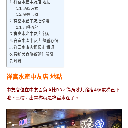
祥富水產中友店 地點
消費方式
優惠活動
祥富水產中友店環境
用餐流程
祥富水產中友店 餐點
祥富水產中友店 整體心得
祥富水產火鍋超市 資訊
最新美食旅遊延伸閱讀
評論
祥富水產中友店 地點
中友店位在中友百貨 A棟B3，從育才北路搭A棟電梯直下
地下三樓，出電梯就是祥富水產了。