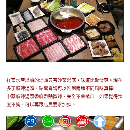
祥富水產以前的湯頭只有沙茶湯底，味道比較清爽。現在
多了麻辣湯頭，點鴛鴦鍋可以吃到兩種不同風味真棒!
中藥麻辣湯頭香麻帶點微辣，完全不會嗆口，如果覺得辣
度不夠，可以再跟店員要求加辣。