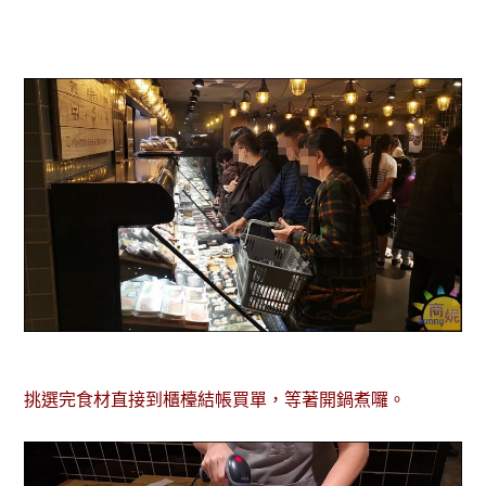
挑選完食材直接到櫃檯結帳買單，等著開鍋煮囉。