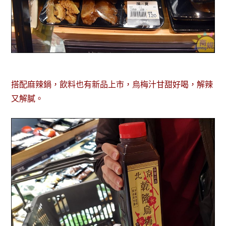
搭配麻辣鍋，飲料也有新品上市，烏梅汁甘甜好喝，解辣
又解膩。