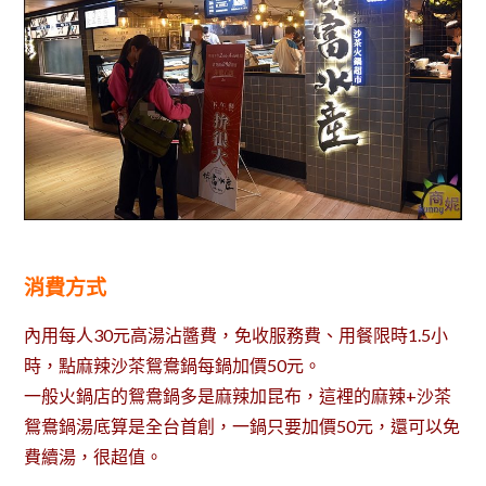
消費方式
內用每人30元高湯沾醬費，免收服務費、用餐限時1.5小
時，點麻辣沙茶鴛鴦鍋每鍋加價50元。
一般火鍋店的鴛鴦鍋多是麻辣加昆布，這裡的麻辣+沙茶
鴛鴦鍋湯底算是全台首創，一鍋只要加價50元，還可以免
費續湯，很超值。