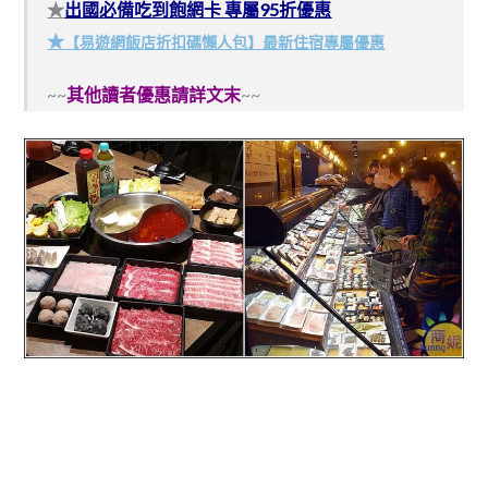
★
出國必備吃到飽網卡 專屬95折優惠
★
【易遊網飯店折扣碼懶人包】最新住宿專屬優惠
~~
其他讀者優惠請詳文末
~~