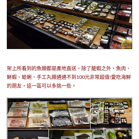
架上所看到的魚類都是產地直送，除了龍蝦之外，魚肉、
鮮蝦、蛤蜊、手工丸類通通不到100元非常超值!愛吃海鮮
的朋友，這一區可以多挑一些。