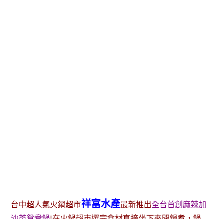
祥富水產
台中超人氣火鍋超市
最新推出
全台首創麻辣加
沙茶鴛鴦鍋
!在火鍋超市選完食材直接坐下來開鍋煮，鍋