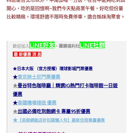
開心，吃的是回憶啊~我們今天點商業午餐，好吃但份量
比較精緻，環境舒適不限時免費停車，適合姊妹淘聚會。
LINE好友
LINE社群
歡迎加入
、
團購福利社
最 新優惠 消 息
★日本大阪 （官方授權）環球影城門票優惠
★
東京迪士尼門票優惠
★
曼谷特色咖啡廳｜精選IG熱門打卡咖啡館一日遊
優惠
★
泰國機場接送 優惠
★
出國必備吃到飽網卡 專屬95折優惠
★
【易遊網飯店折扣碼懶人包】最新住宿專屬優惠