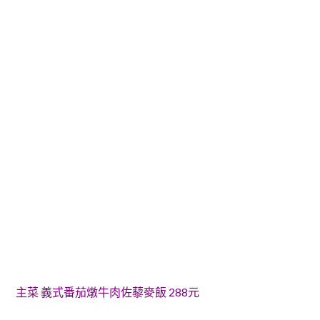
主菜 義式番茄燉牛肉佐藜麥飯 288元