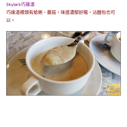
Skylark巧達湯
巧達湯裡頭有蛤蜊、蘑菇，味道濃郁好喝，沾麵包也可
以。