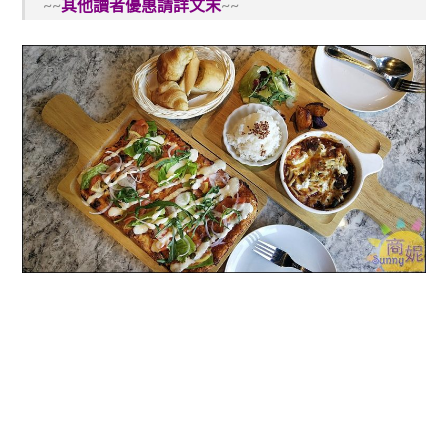
~~
其他讀者優惠請詳文末
~~