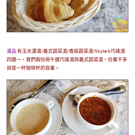
湯品
有玉米濃湯/義式蔬菜湯/香菇蔬菜湯/Skylark巧達湯
四選一，我們兩份商午選巧達湯與義式蔬菜湯，份量不多
就是一杯咖啡杯的容量。