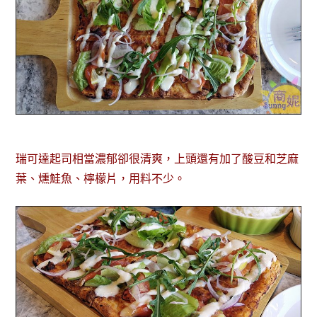
瑞可達起司相當濃郁卻很清爽，上頭還有加了酸豆和芝麻
葉、燻鮭魚、檸檬片，用料不少。