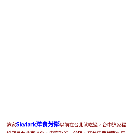
Skylark洋食芳鄰
這家
以前在台北就吃過，台中這家福
科店是台北市以外，中南部唯一分店，在台中能夠吃到真