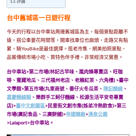
評論
台中舊城區一日遊行程
今天的行程以台中車站周邊舊城區為主，每個景點距離不
遠，搭公車要花時間等，開車找車位也麻煩，走路又有點
累，騎YouBike是最佳選擇。逛老市集、網美拍照景點、
品嘗傳統市場小吃、買特色伴手禮，非常經濟又實惠。
台中車站>第二市場(林記古早味、嵐肉燥專賣店、旺咖
啡、蜜藏地瓜、三代福州老店、老賴紅茶、六角樓) >
臺中
文學館>
第五市場(丸東商號、番仔火冬瓜茶、
陳記麵線
、
嘉慶麵線糊
、樂群手工蚵仔麵線
、松源生活平安皂專賣
店)>
臺中文創園區
>民意街文創市集(姊弟冷熱飲食)>第三
市場(廣記食品、三廣餅舖)>
帝國糖廠
>
湧泉公園
>Lalaport>台中車站。