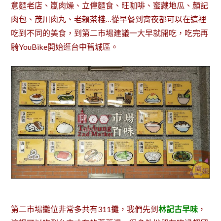
意麵老店、嵐肉燥、立偉麵食、旺咖啡、蜜藏地瓜、顏記
肉包、茂川肉丸、老賴茶棧…從早餐到宵夜都可以在這裡
吃到不同的美食，到第二市場建議一大早就開吃，吃完再
騎YouBike開始逛台中舊城區。
第二市場攤位非常多共有311攤，我們先到
林記古早味
，