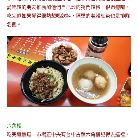
愛吃辣的朋友推薦加他們自己炒的獨門辣椒，很過癮唷。
吃完麵如果覺得很熱想喝飲料，隔壁的老賴紅茶也是排隊
名攤。
六角樓
吃完繼續逛，市場正中央有台中古蹟六角樓記得去巡禮，