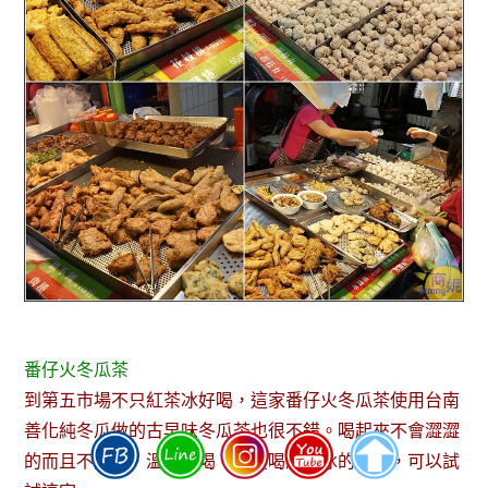
番仔火冬瓜茶
到第五市場不只紅茶冰好喝，這家番仔火冬瓜茶使用台南
善化純冬瓜做的古早味冬瓜茶也很不錯。喝起來不會澀澀
的而且不甜膩，溫順好喝。不愛喝紅茶冰的朋友，可以試