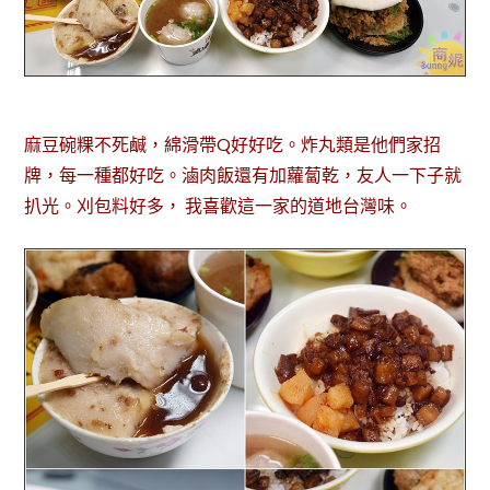
麻豆碗粿不死鹹，綿滑帶Q好好吃。炸丸類是他們家招
牌，每一種都好吃。滷肉飯還有加蘿蔔乾，友人一下子就
扒光。刈包料好多， 我喜歡這一家的道地台灣味。