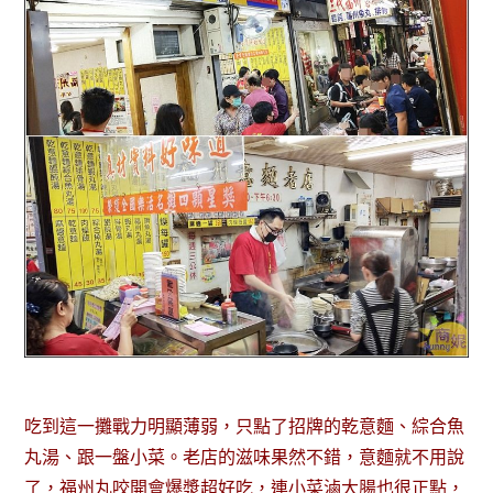
吃到這一攤戰力明顯薄弱，只點了招牌的乾意麵、綜合魚
丸湯、跟一盤小菜。老店的滋味果然不錯，意麵就不用說
了，福州丸咬開會爆漿超好吃，連小菜滷大腸也很正點，