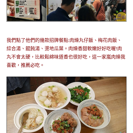
我們點了他們的幾款招牌餐點:肉燥丸仔飯、梅花肉飯、
綜合湯、餛飩湯、燙地瓜葉。肉燥香甜軟嫩好好吃喔!肉
丸不會太硬，比較鬆綿味道香也很好吃，這一家嵐肉燥我
喜歡，推薦必吃。