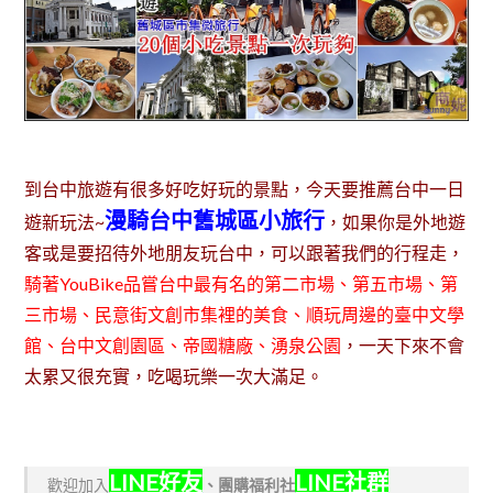
到台中旅遊有很多好吃好玩的景點，今天要推薦台中一日
漫騎台中舊城區小旅行
遊新玩法~
，如果你是外地遊
客或是要招待外地朋友玩台中，可以跟著我們的行程走，
騎著
YouBike品嘗
台中最有名的第二市場、第五市場、
第
三市場、民意街文創市集
裡的美食、順玩周邊的
臺中文學
館、
台中文創園區、帝國糖廠、湧泉公園
，一天下來不會
太累又很充實，吃喝玩樂一次大滿足。
LINE好友
LINE社群
歡迎加入
、
團購福利社