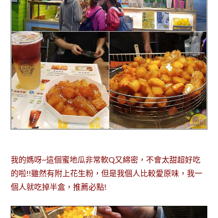
我的媽呀~這個蜜地瓜非常軟Q又綿密，不會太甜超好吃
的啦!!雖然有附上花生粉，但是我個人比較愛原味，我一
個人就吃掉半盒，推薦必點!