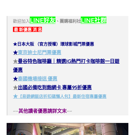
LINE好友
LINE社群
歡迎加入
、
團購福利社
最 新優惠 消 息
★日本大阪 （官方授權）環球影城門票優惠
★
東京迪士尼門票優惠
★
曼谷特色咖啡廳｜精選IG熱門打卡咖啡館一日遊
優惠
★
泰國機場接送 優惠
★
出國必備吃到飽網卡 專屬95折優惠
★
【易遊網飯店折扣碼懶人包】最新住宿專屬優惠
~~
其他讀者優惠請詳文末
~~