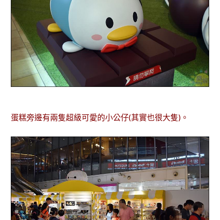
蛋糕旁邊有兩隻超級可愛的小公仔(其實也很大隻)。