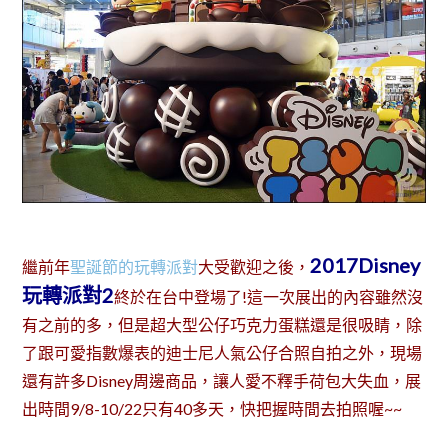
2017Disney
繼前年
聖誕節的玩轉派對
大受歡迎之後，
玩轉派對2
終於在台中登場了!這一次展出的內容雖然沒
有之前的多，但是超大型公仔巧克力蛋糕還是很吸睛，除
了跟可愛指數爆表的迪士尼人氣公仔合照自拍之外，現場
還有許多Disney周邊商品，讓人愛不釋手荷包大失血，展
出時間9/8-10/22只有40多天，快把握時間去拍照喔~~