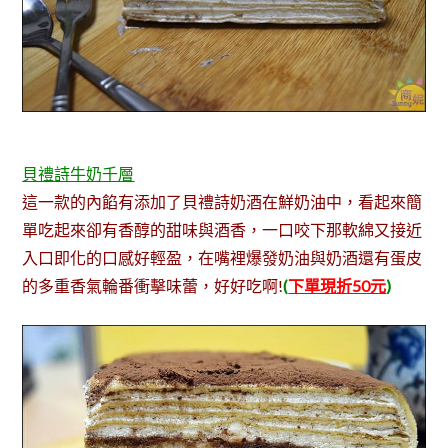
貝禮詩牛奶千層
這一款的內餡有添加了貝禮詩奶酒在鮮奶油中，看起來簡
單吃起來卻有香醇的甜味與酒香，一口咬下那軟綿又接近
入口即化的口感好輕盈，在嘴裡爆發奶油與奶酒還有蛋皮
的多重香氣輪番衝擊味蕾，好好吃啊!
(
下單現折50元
)