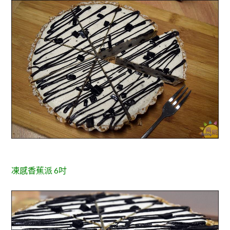
凍感香蕉派 6吋