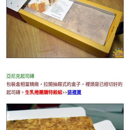
亞尼克起司磚
包裝盒相當精緻，拉開抽屜式的盒子，裡頭是已經切好的
起司磚。
生乳捲團購特殺組
>>
這裡買