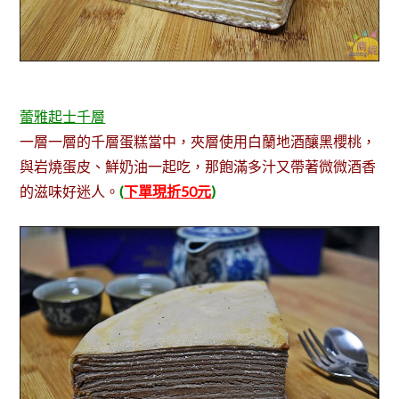
蕾雅起士千層
一層一層的千層蛋糕當中，夾層使用白蘭地酒釀黑櫻桃，
與岩燒蛋皮、鮮奶油一起吃，那飽滿多汁又帶著微微酒香
的滋味好迷人。
(
下單現折50元
)