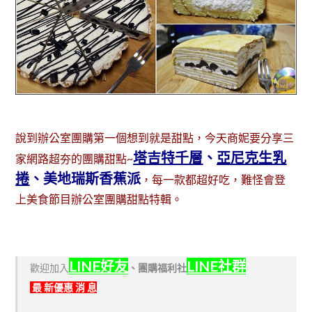
說到辦公室團購第一個想到就是甜點，今天商妮要分享三
塔吉特千層
、
亞尼克生乳
家網路超夯的團購甜點~
捲
、美地瑞斯香蕉派
，每一款都超好吃，難怪會登
上美食節目辦公室團購甜點特輯。
LINE好友
LINE社群
歡迎加入
、
團購福利社
最 新優惠 消 息