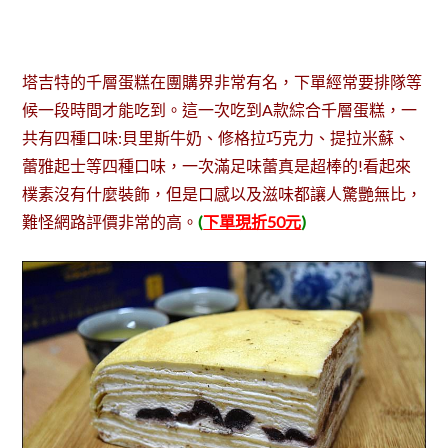
塔吉特的千層蛋糕在團購界非常有名，下單經常要排隊等
候一段時間才能吃到。這一次吃到A款綜合千層蛋糕，一
共有四種口味:貝里斯牛奶、修格拉巧克力、提拉米蘇、
蕾雅起士等四種口味，一次滿足味蕾真是超棒的!看起來
樸素沒有什麼裝飾，但是口感以及滋味都讓人驚艷無比，
難怪網路評價非常的高。
(
下單現折50元
)