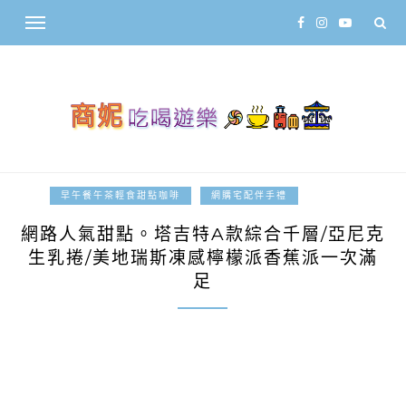
2017-11-20
早午餐午茶輕食甜點咖啡
網購宅配伴手禮
網路人氣甜點。塔吉特A款綜合千層/亞尼克
生乳捲/美地瑞斯凍感檸檬派香蕉派一次滿
足