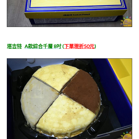
塔吉特
A款綜合千層 8吋
(
下單現折50元
)