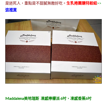
是迷死人，重點是不甜膩無敵好吃。
生乳捲團購特殺組
>>
這裡買
Maddalena美地瑞斯
凍感檸檬派 6吋、凍感香蕉6吋