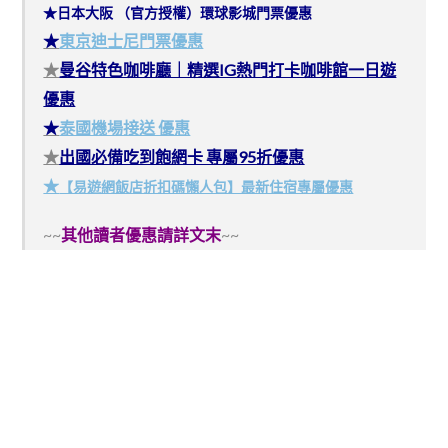
★日本大阪 （官方授權）環球影城門票優惠
★
東京迪士尼門票優惠
★
曼谷特色咖啡廳｜精選IG熱門打卡咖啡館一日遊
優惠
★
泰國機場接送 優惠
★
出國必備吃到飽網卡 專屬95折優惠
★
【易遊網飯店折扣碼懶人包】最新住宿專屬優惠
~~
其他讀者優惠請詳文末
~~