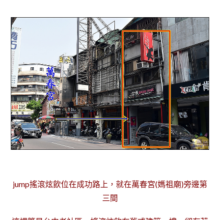
jump搖滾炫飲位在成功路上，就在萬春宮(媽祖廟)旁邊第
三間