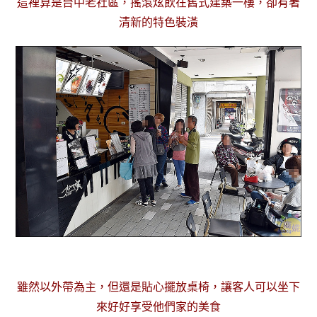
這裡算是台中老社區，
搖滾炫飲在
舊式建築一樓，卻有著
清新的特色裝潢
雖然以外帶為主，但還是貼心擺
放桌椅，讓客人可以坐下
來好好享受他們家的美食