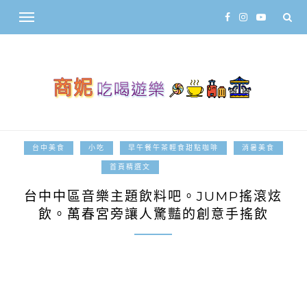
台中美食
小吃
早午餐午茶輕食甜點咖啡
消暑美食
2017-03-13
首頁精選文
台中中區音樂主題飲料吧。JUMP搖滾炫
飲。萬春宮旁讓人驚豔的創意手搖飲