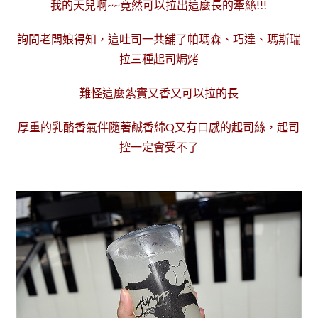
我的天兒啊~~竟然可以拉出這麼長的牽絲!!!
詢問老闆娘得知，這吐司一共舖了帕瑪森、巧達、瑪斯瑞
拉三種起司焗烤
難怪這麼紮實又香又可以拉的長
厚重的乳酪香氣伴隨著
鹹香
綿Q又有口感的起司絲，起司
控一定會受不了