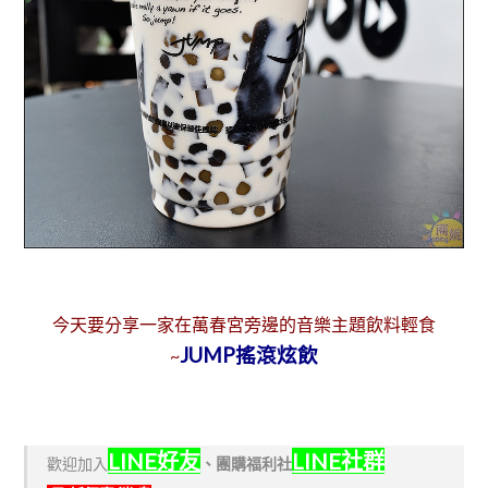
今天要分享一家在萬春宮旁邊的音樂主題飲料輕食
JUMP搖滾炫飲
~
LINE好友
LINE社群
歡迎加入
、
團購福利社