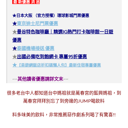
最 新優惠 消 息
★日本大阪 （官方授權）環球影城門票優惠
★
東京迪士尼門票優惠
★
曼谷特色咖啡廳｜精選IG熱門打卡咖啡館一日遊
優惠
★
泰國機場接送 優惠
★
出國必備吃到飽網卡 專屬95折優惠
★
【易遊網飯店折扣碼懶人包】最新住宿專屬優惠
~~
其他讀者優惠請詳文末
~~
很多老台中人都知道台中媽祖就是萬春宮的藍興媽祖，到
萬春宮拜拜別忘了到旁邊的JUMP喝飲料
料多味美的飲料，非常推薦惡作劇系列喝了有驚喜!!