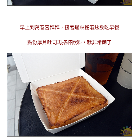
早上到萬春宮拜拜，接著過來搖滾炫飲吃早餐
點份厚片吐司再搭杯飲料，就非常飽了