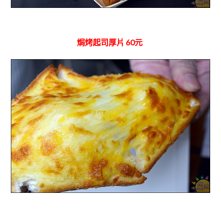
焗烤起司厚片 60元