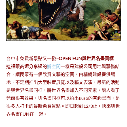
台中市免費新景點又一發~
OPEN FUN
與世界名畫同框
這裡跟商妮分享過的
孵空間
一樣是建設公司用地與藝術結
合，讓民眾有一個欣賞文藝的空間，由精銳建設提供場
地，不定期推出大型裝置展覽以及藝文表演，最新的活動
是與世界名畫同框，將世界名畫加入不同元素，讓人看了
莞爾很有效果，與名畫同框可以拍出kuso的有趣畫面，是
很多人打卡的最新免費景點。即日起到12/3止，快來與世
界名畫FUN在一起。