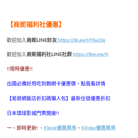
【商妮福利社優惠】
歡迎加入
商妮LINE好友
https://lin.ee/693w2jq
歡迎加入
商妮福利社LINE社群
https://line.me/ti
!!限時優惠!!
出國必備好用吃到飽網卡優惠價，點我看詳情
【易遊網飯店折扣碼懶人包】最新住宿優惠折扣
日本環球影城門票開搶!!
一、即時更新! 、
Klook優惠票券
、
KKday優惠票券