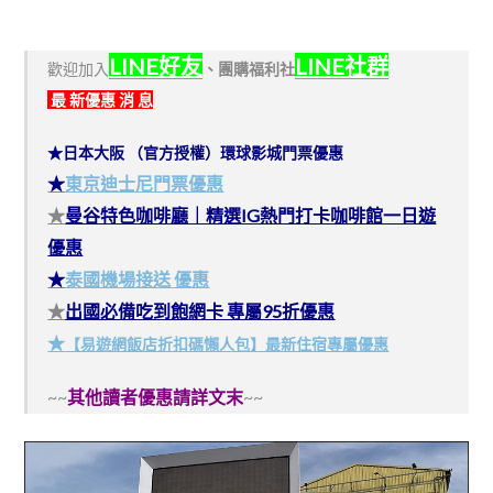
LINE好友
LINE社群
歡迎加入
、
團購福利社
最 新優惠 消 息
★日本大阪 （官方授權）環球影城門票優惠
★
東京迪士尼門票優惠
★
曼谷特色咖啡廳｜精選IG熱門打卡咖啡館一日遊
優惠
★
泰國機場接送 優惠
★
出國必備吃到飽網卡 專屬95折優惠
★
【易遊網飯店折扣碼懶人包】最新住宿專屬優惠
~~
其他讀者優惠請詳文末
~~