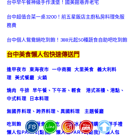
台中早午餐神級手作漢堡！國美館巷弄老宅
台中超值合菜一桌3200！前五星飯店主廚私房料理免服
務費
台中個人鴛鴦鍋吃到飽！388元起50種蔬食自助吧吃到飽
台中美食懶人包快速傳送門
逢甲夜市
東海夜市
一中商圈
大里美食
義大利料
理
美式餐廳
火鍋
燒肉
牛排
早午餐、下午茶、輕食
港式茶樓、港點、
中式料理
日本料理
無國界料理、跨界料理、異國料理
主題餐廳
吃到飽
素食蔬食
小吃
消暑冰品
網購宅配伴手禮
懶人包
PART1(點我)
、
懶人包
PART2(點我)
、
懶人包