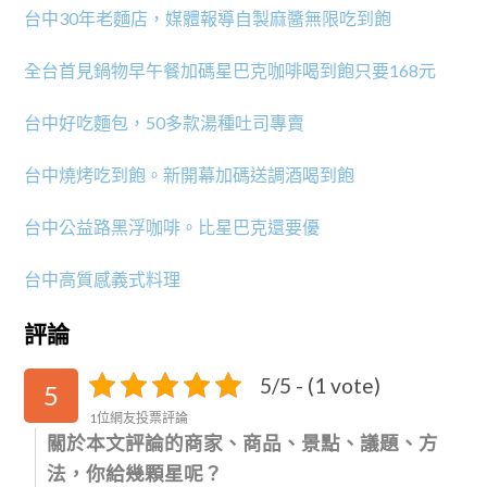
台中30年老麵店，媒體報導自製麻醬無限吃到飽
全台首見鍋物早午餐加碼星巴克咖啡喝到飽只要168元
台中好吃麵包，50多款湯種吐司專賣
台中燒烤吃到飽。新開幕加碼送調酒喝到飽
台中公益路黑浮咖啡。比星巴克還要優
台中高質感義式料理
評論
5/5 - (1 vote)
5
1位網友投票評論
關於本文評論的商家、商品、景點、議題、方
法，你給幾顆星呢？