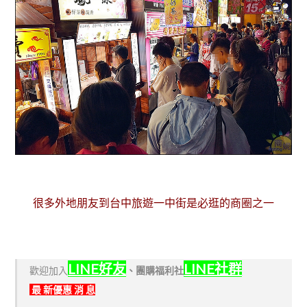
很多外地朋友到台中旅遊一中街是必逛的商圈之一
LINE好友
LINE社群
歡迎加入
、
團購福利社
最 新優惠 消 息