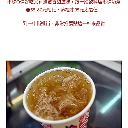
珍珠Q彈好吃又有蜂蜜香甜滋味，跟一般飲料店珍珠奶茶
要55-60元相比，
這裡才35元太超值了
到一中街逛街，非常推薦點這一杯來品嘗