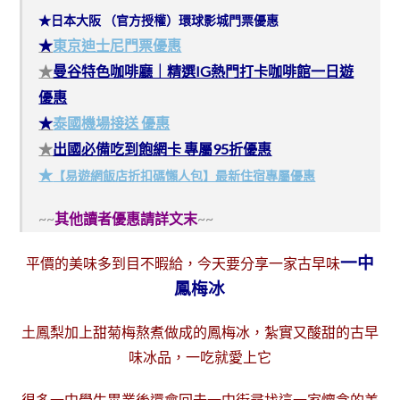
★日本大阪 （官方授權）環球影城門票優惠
★
東京迪士尼門票優惠
★
曼谷特色咖啡廳｜精選IG熱門打卡咖啡館一日遊
優惠
★
泰國機場接送 優惠
★
出國必備吃到飽網卡 專屬95折優惠
★
【易遊網飯店折扣碼懶人包】最新住宿專屬優惠
~~
其他讀者優惠請詳文末
~~
一中
平價的美味
多到目不暇給，今天要分享一家古早味
鳳梅冰
土鳳梨加上甜菊梅熬煮做成的鳳梅冰，
紮實又酸甜
的
古早
味冰品，一吃就愛上它
很多一中學生畢業後還會回去一中街尋找這一家懷念的美