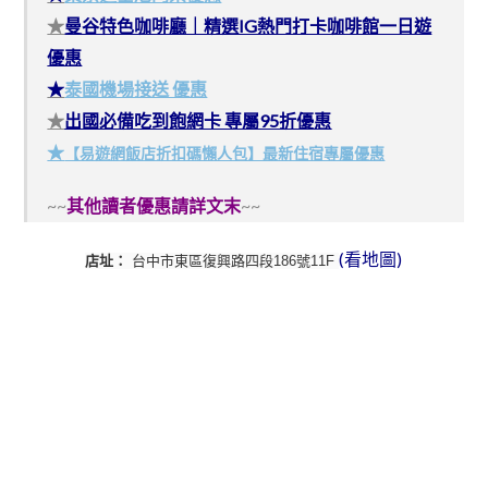
★
曼谷特色咖啡廳｜精選IG熱門打卡咖啡館一日遊
優惠
★
泰國機場接送 優惠
★
出國必備吃到飽網卡 專屬95折優惠
★
【易遊網飯店折扣碼懶人包】最新住宿專屬優惠
~~
其他讀者優惠請詳文末
~~
(看地圖)
店址：
台中市東區復興路四段186號11F