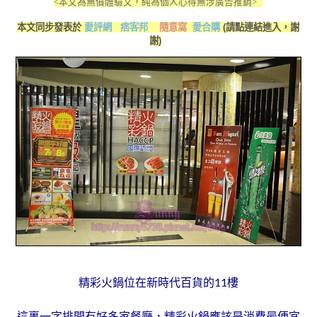
<本文為無償體驗文，純為個人心得無涉廣告推銷>
本文同步發表於
愛評網
痞客邦
隨意窩
愛合購
(請點連結進入，謝
謝)
精彩火鍋位在新時代百貨的11樓
這裏一字排開有好多家餐廳，精彩火鍋應該是消費最便宜