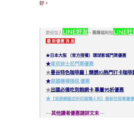
好。
LINE好友
LINE
歡迎加入
、
團購福利社
最 新優惠 消 息
★日本大阪 （官方授權）環球影城門票優惠
★
東京迪士尼門票優惠
★
曼谷特色咖啡廳｜精選IG熱門打卡咖啡
★
泰國機場接送 優惠
★
出國必備吃到飽網卡 專屬95折優惠
★
【易遊網飯店折扣碼懶人包】最新住宿專屬
~~
其他讀者優惠請詳文末
~~