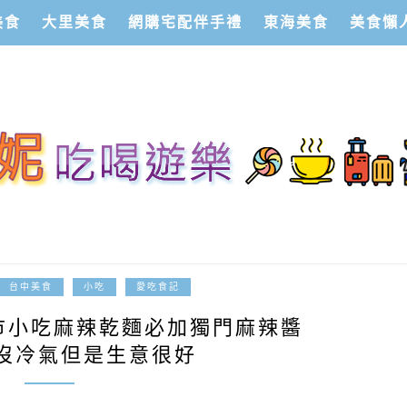
美食
大里美食
網購宅配伴手禮
東海美食
美食懶
2025-07-10
台中美食
小吃
愛吃食記
市小吃麻辣乾麵必加獨門麻辣醬
沒冷氣但是生意很好