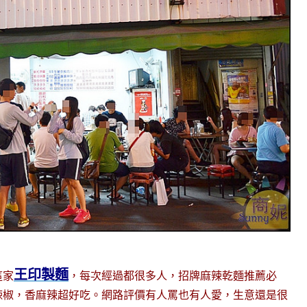
王印製麵
這家
，每次經過都很多人，招牌麻辣乾麵推薦必
辣椒，香麻辣超好吃。網路評價有人罵也有人愛，生意還是很