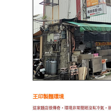
王印製麵環境
這家麵店很傳奇，環境非常簡陋沒有冷氣，