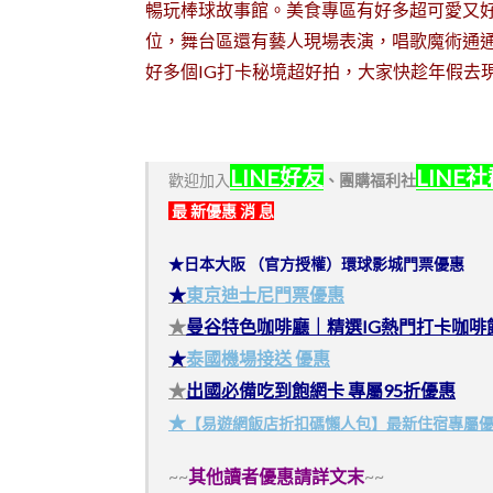
暢玩棒球故事館。美食專區有好多超可愛又
位，舞台區還有藝人現場表演，唱歌魔術通通
好多個IG打卡秘境超好拍，大家快趁年假去現
LINE好友
LINE
歡迎加入
、
團購福利社
最 新優惠 消 息
★日本大阪 （官方授權）環球影城門票優惠
★
東京迪士尼門票優惠
★
曼谷特色咖啡廳｜精選IG熱門打卡咖啡
★
泰國機場接送 優惠
★
出國必備吃到飽網卡 專屬95折優惠
★
【易遊網飯店折扣碼懶人包】最新住宿專屬
~~
其他讀者優惠請詳文末
~~