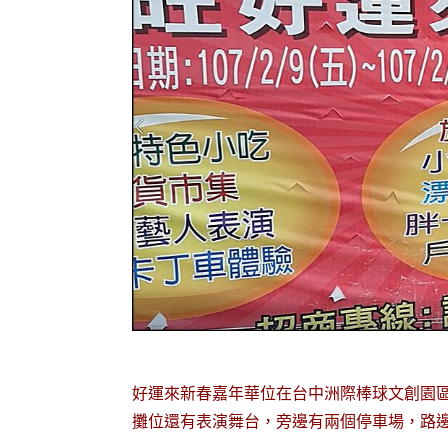
好運來新春嘉年華位在台中洲際棒球文創園
攤位還有表演舞台，旁邊有兩個停車場，路