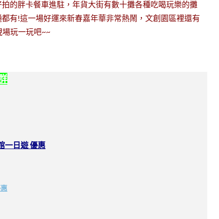
好拍的胖卡餐車進駐，年貨大街有數十攤各種吃喝玩樂的攤
都有!這一場好運來新春嘉年華非常熱鬧，文創園區裡還有
場玩一玩吧~~
社群
館一日遊 優惠
優惠