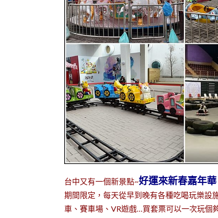
好運來新春嘉年華
台中又有一個新景點~
期間限定，每天從早到晚有各種吃喝玩樂設
車、賽車場、VR遊戲…買套票可以一次玩個