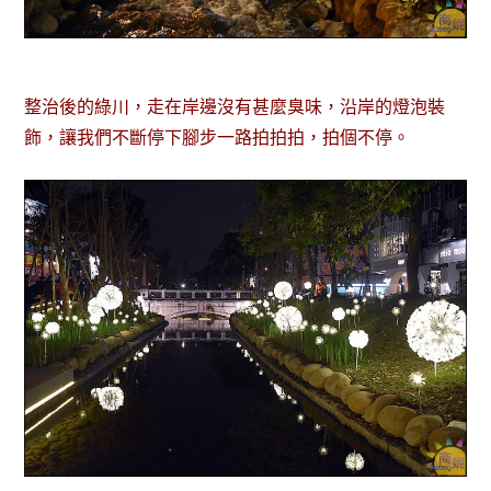
整治後的綠川，走在岸邊沒有甚麼臭味，沿岸的燈泡裝
飾，讓我們不斷停下腳步一路拍拍拍，拍個不停。