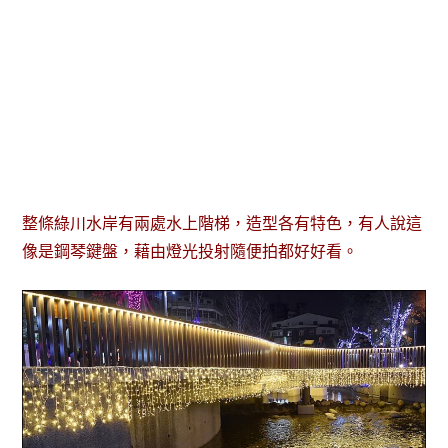
整條綠川水岸有兩處水上階梯，造型各有特色，有人說這
像是鋼琴鍵盤，藉由燈光投射隨便拍都好好看。