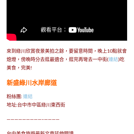
來到綠川欣賞夜景美拍之餘，要留意時間，晚上10點就會
熄燈，傍晚時分去逛最適合，逛完再彎去一中街(
連結
)吃
美食，完美!
新盛綠川水岸廊道
粉絲團:
連結
地址:台中市中區綠川東西街
—————————–————
台中美食旅遊最新文章延伸閱讀