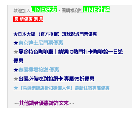
LINE好友
LINE社群
歡迎加入
、
團購福利社
最 新優惠 消 息
★日本大阪 （官方授權）環球影城門票優惠
★
東京迪士尼門票優惠
★
曼谷特色咖啡廳｜精選IG熱門打卡咖啡館一日遊
優惠
★
泰國機場接送 優惠
★
出國必備吃到飽網卡 專屬95折優惠
★
【易遊網飯店折扣碼懶人包】最新住宿專屬優惠
~~
其他讀者優惠請詳文末
~~