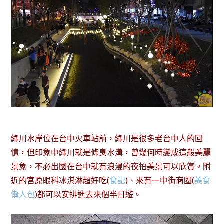
綠川水岸位在台中火車站前，綠川是很多老台中人的回
憶，但印象中綠川就是條臭水溝，曾幾何時變成這般美麗
景象，不必出國在台中就有浪漫的夜拍美景可以欣賞。附
近的宮原眼科冰淇淋超好吃(
食記
)、來有一中街商圈(
美食
懶人包
)都可以安排進去來個半日遊。