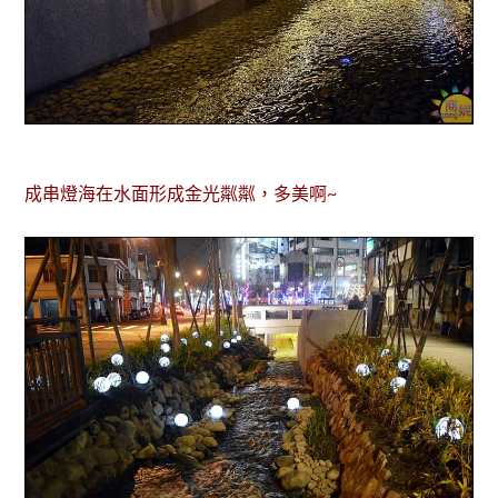
成串燈海在水面形成金光粼粼，多美啊~