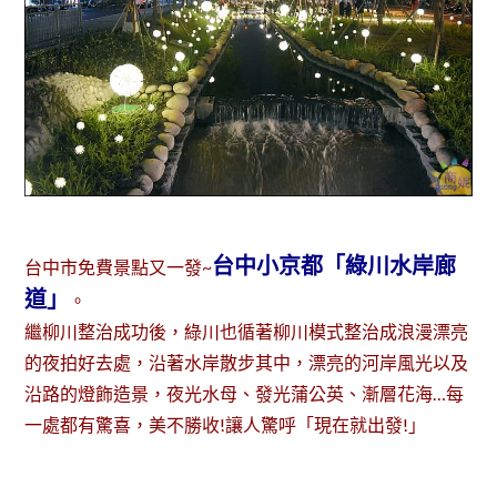
台中小京都「綠川水岸廊
台中市免費景點又一發~
道」
。
繼柳川整治成功後，綠川也循著柳川模式整治成浪漫漂亮
的夜拍好去處，沿著水岸散步其中，漂亮的河岸風光以及
沿路的燈飾造景，夜光水母、發光蒲公英、漸層花海…每
一處都有驚喜，美不勝收!讓人驚呼「現在就出發!」