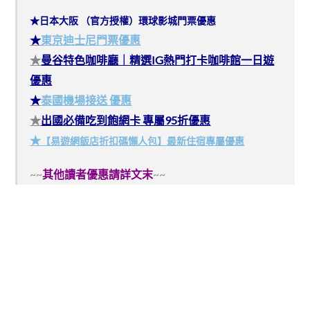
★日本大阪 （官方授權）環球影城門票優惠
★
東京迪士尼門票優惠
★
曼谷特色咖啡廳｜精選IG熱門打卡咖啡館一日遊
優惠
★
泰國機場接送 優惠
★
出國必備吃到飽網卡 專屬95折優惠
★
【易遊網飯店折扣碼懶人包】最新住宿專屬優惠
~~
其他讀者優惠請詳文末
~~