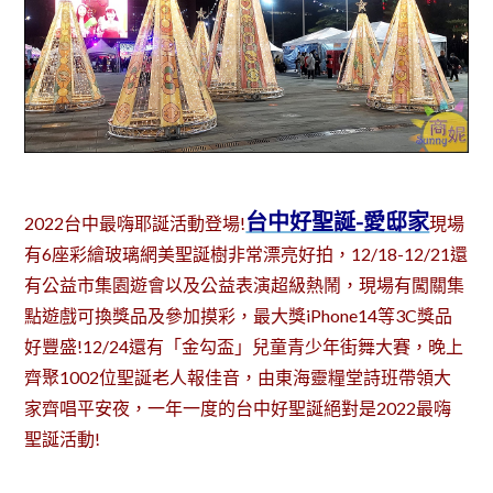
台中好聖誕-愛邸家
2022台中最嗨耶誕活動登場!
現場
有6座彩繪玻璃網美聖誕樹非常漂亮好拍，12/18-12/21還
有公益市集園遊會以及公益表演超級熱鬧，現場有闖關集
點遊戲可換獎品及參加摸彩，最大獎iPhone14等3C獎品
好豐盛!12/24還有「金勾盃」兒童青少年街舞大賽，晚上
齊聚1002位聖誕老人報佳音，由東海靈糧堂詩班帶領大
家齊唱平安夜，一年一度的台中好聖誕絕對是2022最嗨
聖誕活動!