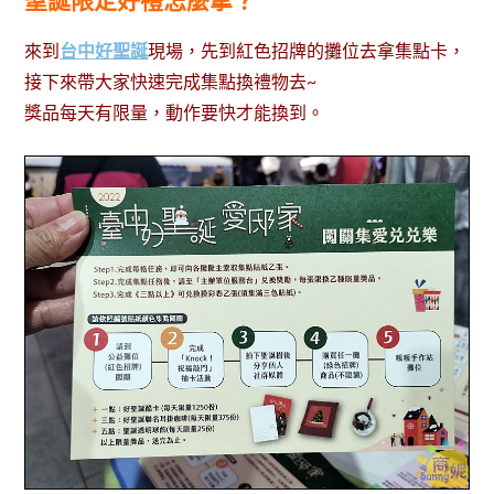
聖誕限定好禮怎麼拿？
來到
台中好聖誕
現場，先到紅色招牌的攤位去拿集點卡，
接下來帶大家快速完成集點換禮物去~
獎品每天有限量，動作要快才能換到。