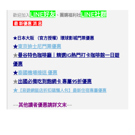
LINE好友
LINE社群
歡迎加入
、
團購福利社
最 新優惠 消 息
★日本大阪 （官方授權）環球影城門票優惠
★
東京迪士尼門票優惠
★
曼谷特色咖啡廳｜精選IG熱門打卡咖啡館一日遊
優惠
★
泰國機場接送 優惠
★
出國必備吃到飽網卡 專屬95折優惠
★
【易遊網飯店折扣碼懶人包】最新住宿專屬優惠
~~
其他讀者優惠請詳文末
~~