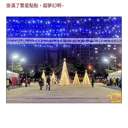
掛滿了繁星點點，超夢幻啊~