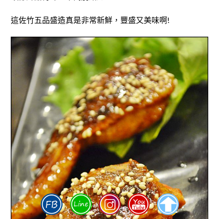
這佐竹五品盛造真是非常新鮮，豐盛又美味啊!