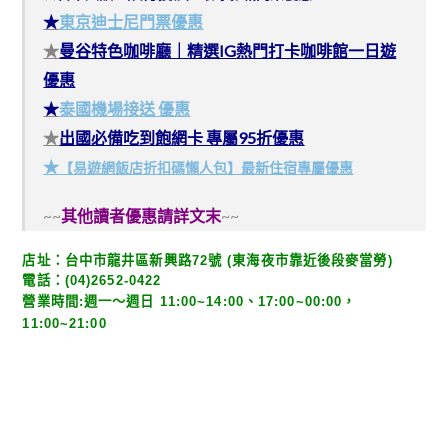
★
東京迪士尼門票優惠
★
曼谷特色咖啡廳｜精選IG熱門打卡咖啡館一日遊
優惠
★
泰國機場接送 優惠
★
出國必備吃到飽網卡 專屬95折優惠
★
【易遊網飯店折扣碼懶人包】最新住宿專屬優惠
~~
其他讀者優惠請詳文末
~~
店址：台中市龍井區新興路72號 (東海夜市靠近後段麥當勞)
電話：(04)2652-0422 
營業時間:
週一～週日 11:00~14:00、17:00~00:00，
11:00~21:00