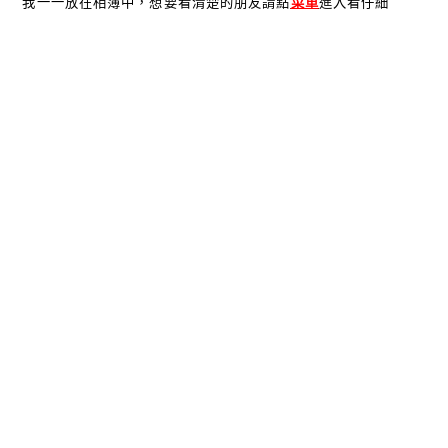
我一一放在相簿中，想要看清楚的朋友請點
菜單
進入看仔細