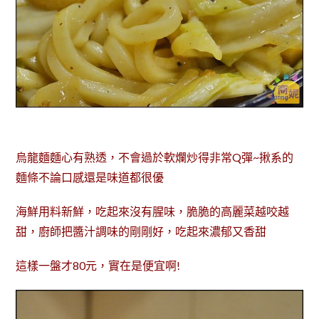
烏龍麵
麵心有熟透，不會過於軟爛
炒得非常
Q彈
~
揪系
的
麵條不論口感還是味道都很優
海鮮用料新鮮，吃起來沒有腥味，脆脆的高麗菜越咬越
甜，廚師把醬汁調味的剛剛好，吃起來濃郁又香甜
這樣一盤才80元，實在是便宜啊!