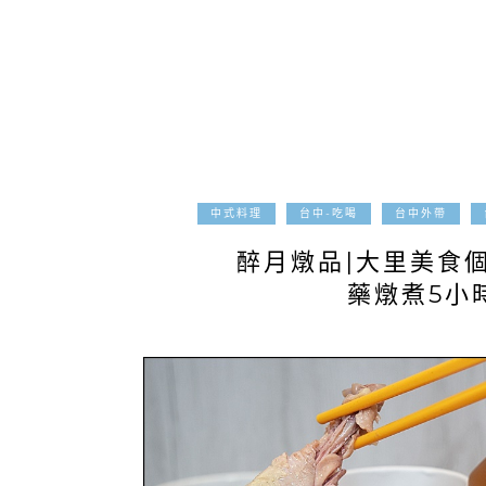
中式料理
台中-吃喝
台中外帶
醉月燉品|大里美食
藥燉煮5小