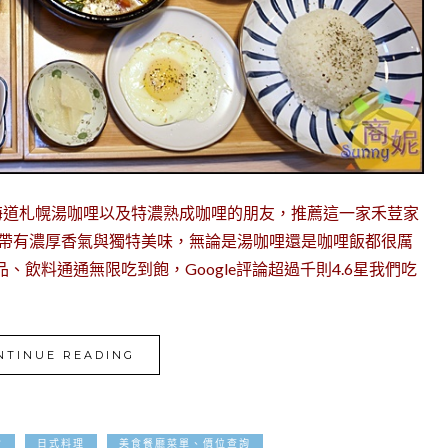
海道札幌湯咖哩以及特濃熟成咖哩的朋友，推薦這一家禾荳家
醬帶有濃厚香氣與獨特美味，無論是湯咖哩還是咖哩飯都很厲
、飲料通通無限吃到飽，Google評論超過千則4.6星我們吃
NTINUE READING
2023-01-03
食
日式料理
美食餐廳菜單、價位查詢