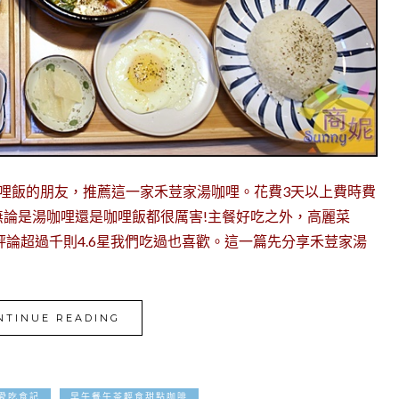
哩飯的朋友，推薦這一家禾荳家湯咖哩。花費3天以上費時費
論是湯咖哩還是咖哩飯都很厲害!主餐好吃之外，高麗菜
e評論超過千則4.6星我們吃過也喜歡。這一篇先分享禾荳家湯
NTINUE READING
2022-10-11
愛吃食記
早午餐午茶輕食甜點咖啡