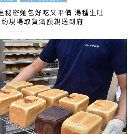
里秘密麵包好吃又平價.湯種生吐
路預約現場取貨滿額親送到府