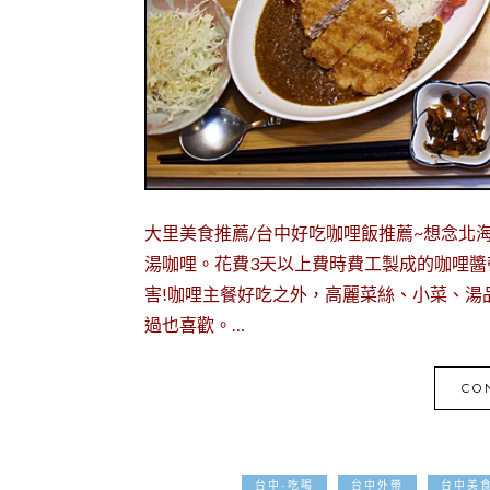
大里美食推薦/台中好吃咖哩飯推薦~想念北
湯咖哩。花費3天以上費時費工製成的咖哩
害!咖哩主餐好吃之外，高麗菜絲、小菜、湯品
過也喜歡。…
CO
台中-吃喝
台中外帶
台中美