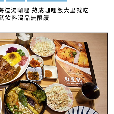
海道湯咖哩.熟成咖哩飯大里就吃
附餐飲料湯品無限續