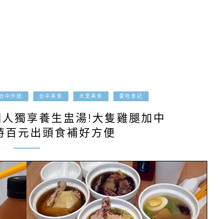
2022-01-10
台中外送
台中美食
大里美食
愛吃食記
個人獨享養生盅湯!大隻雞腿加中
時百元出頭食補好方便