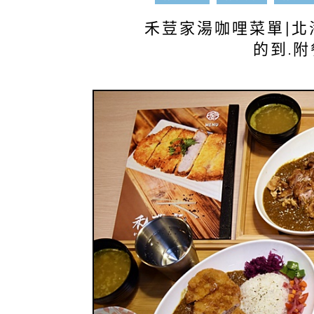
禾荳家湯咖哩菜單|北
的到.