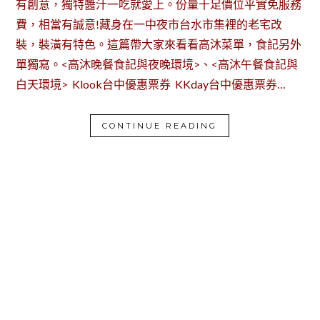
有創意，獨特醬汁一吃就愛上。份量十足價位平實免服務
費，相當有誠意!藏身在一中夜市台水市集裡的老宅改
裝，裝潢有特色。這篇帶大家來看看高沐菜單，食記另外
單獨寫。<高沐晚餐食記與夜晚環境>、<高沐午餐食記與
白天環境> Klook台中優惠票券 KKday台中優惠票券…
CONTINUE READING