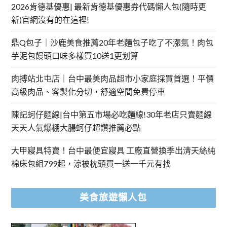
2026肯德基優惠| 最新肯德基優惠券代碼懶人包(隨時更
新)官網沒有的在這裡!
鼎Q包子｜沙鹿美食推薦20年老麵包子吃了不漲氣！肉包
芋泥包饅頭口味多樣買10送1更划算
肉搏站北屯店｜台中最美肉品超市小家庭採買首選！平價
高級肉品、客製化分切，舒適空間免費停車
陳記蚵仔麵線|台中第五市場必吃麵線!30年老店只賣麵線
天天人氣爆棚大腸蚵仔超讚推薦必點
大甲寢具特賣！台中最便宜寢具 工廠直營換季出清天絲純
棉床包組799起，涼被枕頭買一送一千元有找
美食旅遊懶人包