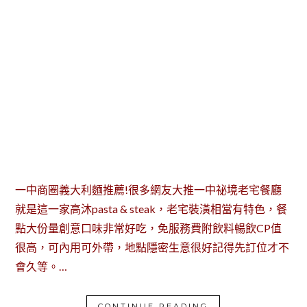
一中商圈義大利麵推薦!很多網友大推一中祕境老宅餐廳
就是這一家高沐pasta & steak，老宅裝潢相當有特色，餐
點大份量創意口味非常好吃，免服務費附飲料暢飲CP值
很高，可內用可外帶，地點隱密生意很好記得先訂位才不
會久等。…
CONTINUE READING