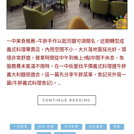
一中美食推薦~牛胖手作以起司鹽可頌聞名，近期轉型成
義式料理專賣店，內用空間不小，大片落地窗採光好，環
境非常舒適。營業時間從中午到晚上9點中間不休息，免
服務費未客滿不限時，在一中街要找平價義式料理選牛胖
義大利麵很適合。這一篇先分享牛胖菜單，食記另外寫一
篇(牛胖義式料理食記)。…
CONTINUE READING
一中美食
台中-吃喝
台中外帶
台中美食
宵夜