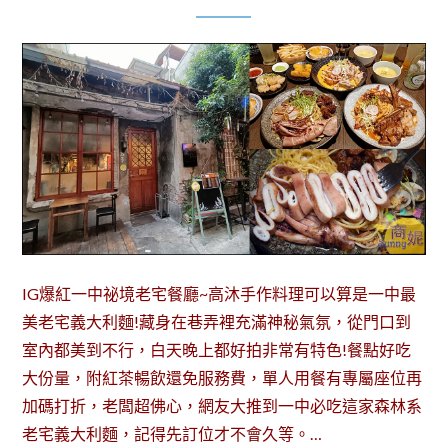
IG爆紅一中祕境老宅餐廳~高沐手作料理可以算是一中最
美老宅義大利麵!藏身在巷弄裡充滿神秘氣氛，從門口到
室內都美到不行，白天晚上都好拍非常有特色!餐點好吃
大份量，附紅茶暢飲還免服務費，單人用餐有專屬座位再
加碼打折，老闆超佛心，網友大推到一中必吃這家森林系
老宅義大利麵，記得先訂位才不會久等。…