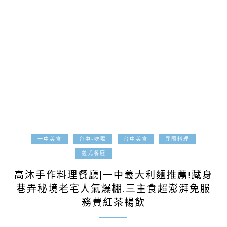
一中美食
台中-吃喝
台中美食
異國料理
2024-02-09
義式餐廳
高沐手作料理餐廳|一中義大利麵推薦!藏身
巷弄秘境老宅人氣爆棚.三主食超澎湃免服
務費紅茶暢飲