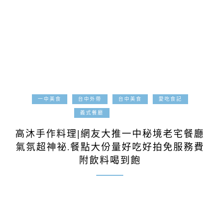
一中美食
台中外帶
台中美食
愛吃食記
2022-06-01
義式餐廳
高沐手作料理|網友大推一中秘境老宅餐廳
氣氛超神祕.餐點大份量好吃好拍免服務費
附飲料喝到飽