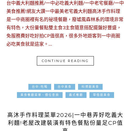
台中義大利麵推薦/一中必吃義大利麵/一中老宅餐廳/一中
美食推薦!網友大讚一中最美老宅義大利麵高沐手作料理
是一中商圈裡有名的祕境餐廳，廢墟風森林系的環境非常
有特色，大份量餐點雙主食3主食隨意搭配擺盤好豐盛，
免服務費好吃好拍CP值很高，很多外地遊客到一中商圈
必吃美食就是這家。…
CONTINUE READING
台中-吃喝
台中美食
科博館美食
美食餐廳菜單、價位查詢
義式餐廳
草悟道美食
2025-07-05
高沐手作料理菜單2026|一中巷弄好吃義大
利麵!老屋改建裝潢有特色餐點份量足CP值
高