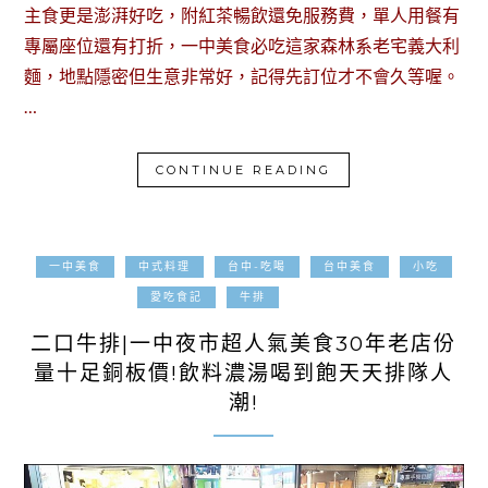
主食更是澎湃好吃，附紅茶暢飲還免服務費，單人用餐有
專屬座位還有打折，一中美食必吃這家森林系老宅義大利
麵，地點隱密但生意非常好，記得先訂位才不會久等喔。
…
CONTINUE READING
一中美食
中式料理
台中-吃喝
台中美食
小吃
2023-10-11
愛吃食記
牛排
二口牛排|一中夜市超人氣美食30年老店份
量十足銅板價!飲料濃湯喝到飽天天排隊人
潮!