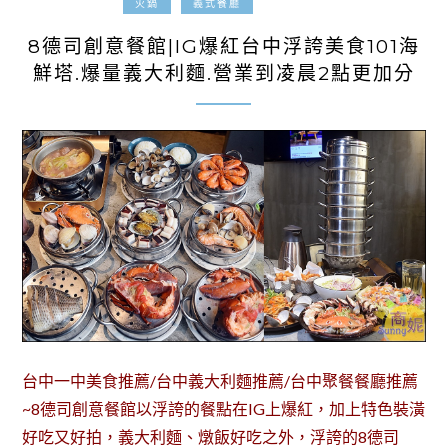
2022-08-17
火鍋
義式餐廳
8德司創意餐館|IG爆紅台中浮誇美食101海
鮮塔.爆量義大利麵.營業到凌晨2點更加分
台中一中美食推薦/台中義大利麵推薦/台中聚餐餐廳推薦
~8德司創意餐館以浮誇的餐點在IG上爆紅，加上特色裝潢
好吃又好拍，義大利麵、燉飯好吃之外，浮誇的8德司