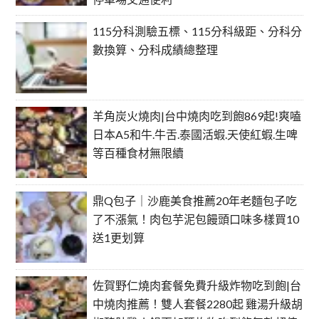
115分科測驗五標、115分科級距、分科分
數換算、分科成績總整理
羊角炭火燒肉|台中燒肉吃到飽869起!爽嗑
日本A5和牛.牛舌.泰國活蝦.天使紅蝦.生啤
等百種食材無限續
鼎Q包子｜沙鹿美食推薦20年老麵包子吃
了不漲氣！肉包芋泥包饅頭口味多樣買10
送1更划算
佐賀野仁燒肉套餐免費升級炸物吃到飽|台
中燒肉推薦！雙人套餐2280起 雞湯升級胡