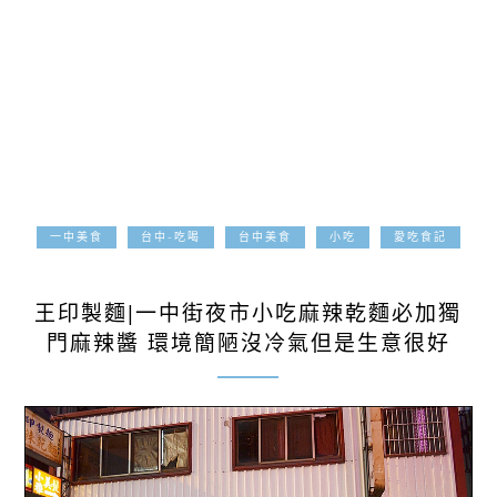
一中美食
台中-吃喝
台中美食
小吃
愛吃食記
2025-07-10
王印製麵|一中街夜市小吃麻辣乾麵必加獨
門麻辣醬 環境簡陋沒冷氣但是生意很好