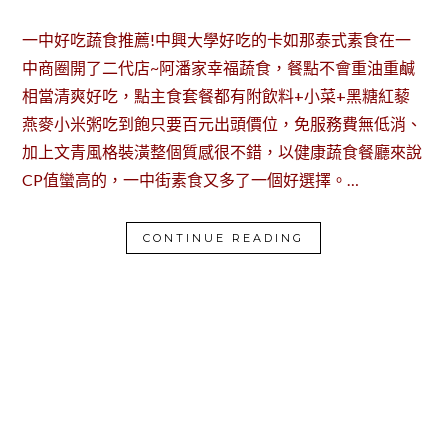
一中好吃蔬食推薦!中興大學好吃的卡如那泰式素食在一
中商圈開了二代店~阿潘家幸福蔬食，餐點不會重油重鹹
相當清爽好吃，點主食套餐都有附飲料+小菜+黑糖紅藜
燕麥小米粥吃到飽只要百元出頭價位，免服務費無低消、
加上文青風格裝潢整個質感很不錯，以健康蔬食餐廳來說
CP值蠻高的，一中街素食又多了一個好選擇。…
CONTINUE READING