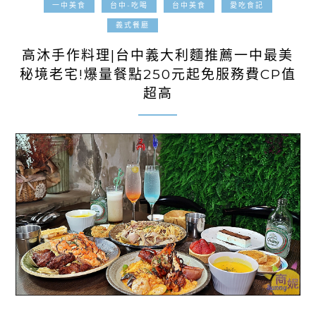
一中美食
台中-吃喝
台中美食
愛吃食記
2025-07-10
義式餐廳
高沐手作料理|台中義大利麵推薦一中最美
秘境老宅!爆量餐點250元起免服務費CP值
超高