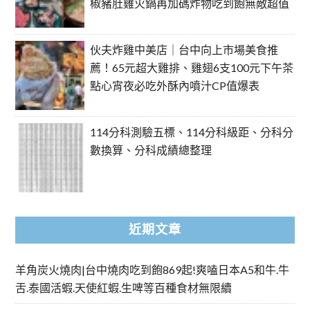
椒豬肚雞火鍋再加碼炸物吃到飽無敵超值
伙夫炸雞中美店｜台中向上市場美食推
薦！65元超大雞排、雞翅6支100元下午茶
點心宵夜必吃外酥內噴汁CP值爆表
114分科測驗五標、114分科級距、分科分
數換算、分科成績總整理
近期文章
羊角炭火燒肉|台中燒肉吃到飽869起!爽嗑日本A5和牛.牛
舌.泰國活蝦.天使紅蝦.生啤等百種食材無限續