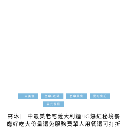
一中美食
台中-吃喝
台中美食
愛吃食記
2023-03-01
義式餐廳
高沐|一中最美老宅義大利麵!IG爆紅秘境餐
廳好吃大份量還免服務費單人用餐還可打折