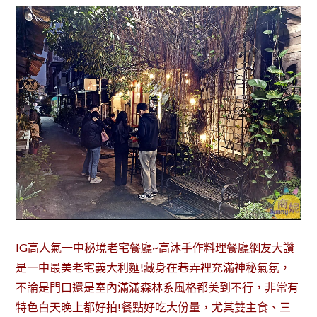
IG高人氣一中秘境老宅餐廳~高沐手作料理餐廳網友大讚
是一中最美老宅義大利麵!藏身在巷弄裡充滿神秘氣氛，
不論是門口還是室內滿滿森林系風格都美到不行，非常有
特色白天晚上都好拍!餐點好吃大份量，尤其雙主食、三