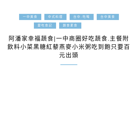
一中美食
中式料理
台中-吃喝
台中美食
2023-06-22
愛吃食記
蔬食素食
阿潘家幸福蔬食|一中商圈好吃蔬食.主餐附
飲料小菜黑糖紅藜燕麥小米粥吃到飽只要百
元出頭