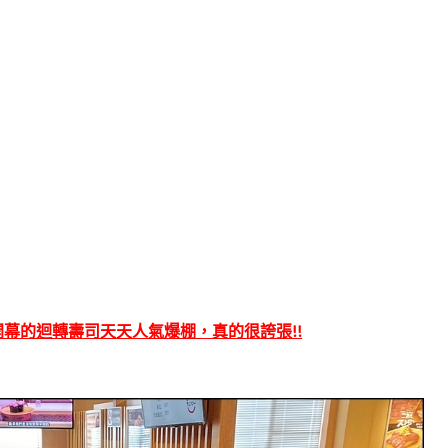
開幕的迴轉壽司天天人氣爆棚，真的很誇張!!