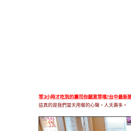
等3小時才吃到的壽司你願意等嗎?台中最新
這真的是我們當天用餐的心聲，人夭壽多。