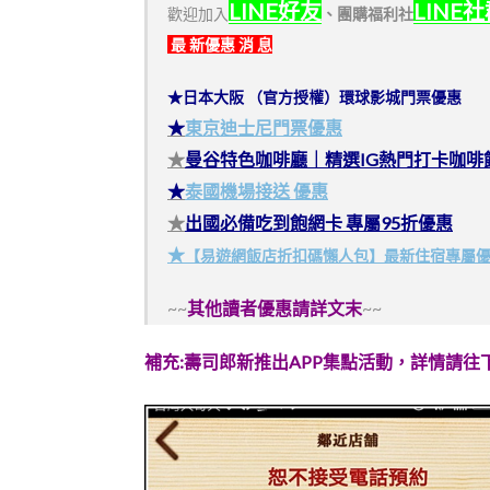
LINE好友
LINE
歡迎加入
、
團購福利社
最 新優惠 消 息
★日本大阪 （官方授權）環球影城門票優惠
★
東京迪士尼門票優惠
★
曼谷特色咖啡廳｜精選IG熱門打卡咖啡
★
泰國機場接送 優惠
★
出國必備吃到飽網卡 專屬95折優惠
★
【易遊網飯店折扣碼懶人包】最新住宿專屬
~~
其他讀者優惠請詳文末
~~
補充:壽司郎新推出APP集點活動，詳情請往