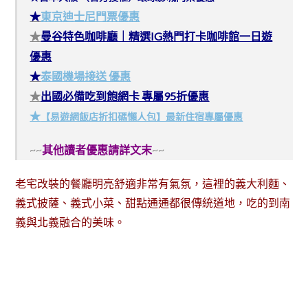
★
東京迪士尼門票優惠
★
曼谷特色咖啡廳｜精選IG熱門打卡咖啡館一日遊
優惠
★
泰國機場接送 優惠
★
出國必備吃到飽網卡 專屬95折優惠
★
【易遊網飯店折扣碼懶人包】最新住宿專屬優惠
~~
其他讀者優惠請詳文末
~~
老宅改裝的餐廳明亮舒適非常有氣氛，這裡的義大利麵、
義式披薩、義式小菜、甜點通通都很傳統道地，吃的到南
義與北義融合的美味。