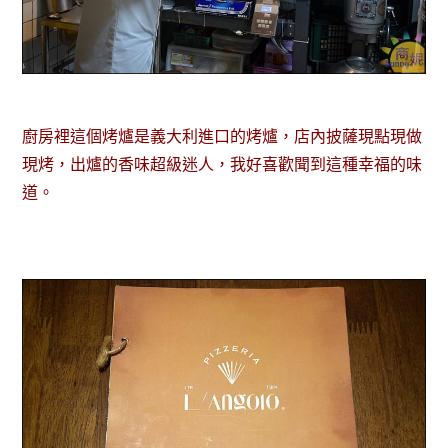
廚房裡這個烤爐是義大利進口的烤爐，店內披薩現點現做
現烤，出爐的香味超級迷人，我好喜歡聞到這種幸福的味
道。