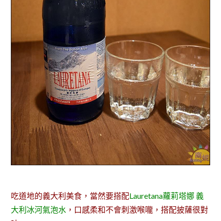
吃道地的義大利美食，當然要搭配
Lauretana蘿莉塔娜 義
大利冰河氣泡水
，口感柔和不會刺激喉嚨，搭配披薩很對