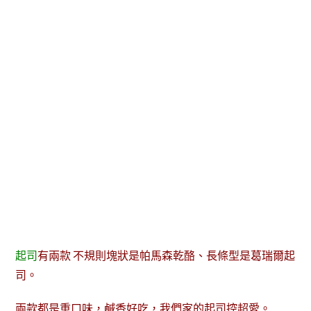
起司
有兩款 不規則塊狀是帕馬森乾酪、長條型是葛瑞爾起
司。
兩款都是重口味，鹹香好吃，我們家的起司控超愛。