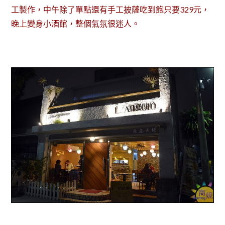
工製作，中午除了單點還有手工披薩吃到飽只要329元，
晚上變身小酒館，整個氣氛很迷人。