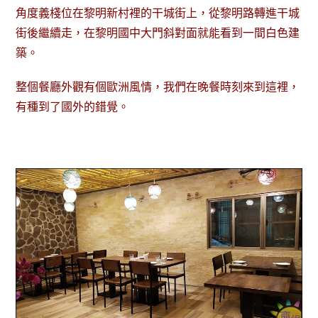
角度義棧位在黎明新村裡的干城街上，從黎明路轉進干城
街後繼續走，在黎明國中大門斜對面就能看到一間白色建
築。
整個餐廳外觀有個歐洲風情，我們在晚餐時刻來到這裡，
有種到了國外的錯覺。