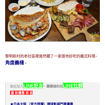
黎明新村的老社區裡竟然藏了一家道地好吃的義式料理~
角度義棧
。
LINE好友
LINE社群
歡迎加入
、
團購福利社
最 新優惠 消 息
★日本大阪 （官方授權）環球影城門票優惠