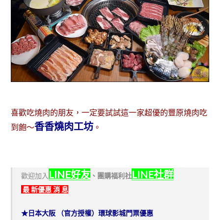
喜歡吃燒肉的朋友，一定要試試這一家超優的豐原燒肉吃
香香燒肉工坊
到飽～
。
LINE好友
LINE社群
歡迎加入
、
團購福利社
最 新優惠 消 息
★日本大阪 （官方授權）環球影城門票優惠