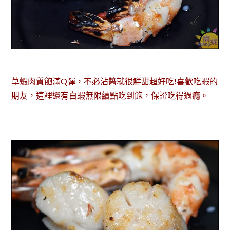
草蝦肉質飽滿Q彈，不必沾醬就很鮮甜超好吃!喜歡吃蝦的
朋友，這裡還有白蝦無限續點吃到飽，保證吃得過癮。