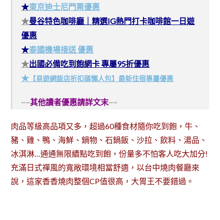
★
東京迪士尼門票優惠
★
曼谷特色咖啡廳｜精選IG熱門打卡咖啡館一日遊
優惠
★
泰國機場接送 優惠
★
出國必備吃到飽網卡 專屬95折優惠
★
【易遊網飯店折扣碼懶人包】最新住宿專屬優惠
~~
其他讀者優惠請詳文末
~~
肉品等級高品項又多，超過60種食材隨你吃到飽，牛、
豬、雞、鴨、海鮮、鍋物、石鍋飯、沙拉、飲料、湯品、
冰淇淋…通通無限續點吃到飽，份量多不怕客人吃大加分!
充滿日式禪風的寬敞環境相當舒適，以台中燒肉餐廳來
說，這家香香燒肉整個CP值很高，大胃王不要錯過。