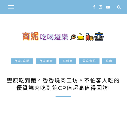
台中-吃喝
台中美食
吃到飽
愛吃食記
燒肉
2019-01-14
豐原吃到飽。香香燒肉工坊。不怕客人吃的
優質燒肉吃到飽CP值超高值得回訪!