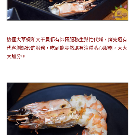
這個大草蝦和大干貝都有帥哥服務生幫忙代烤，烤完還有
代客剝蝦殼的服務，吃到飽竟然還有這種貼心服務，大大
大加分!!!