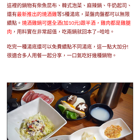
這裡的鍋物有柴魚昆布、韓式泡菜、麻辣鍋、牛奶起司、
還有
最新推出的燒酒雞
等5種湯底，菜盤肉盤都可以無限
續點。
燒酒雞鍋可選全酒(加10元)跟半酒，雞肉都是雞腿
肉
，用料實在
非常超值，吃兩鍋就回本了~哈哈。
吃完一種湯底還可以免費續點不同湯底，這一點大加分!
很適合多人用餐一起分享，一口氣吃好幾種鍋物。