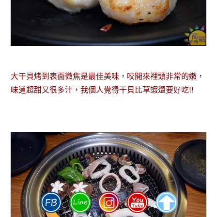
大干貝烤到表面微焦是最佳美味，咬開來裡頭非常的嫩，
味道超甜又很多汁，我個人覺得干貝比草蝦還要好吃!!