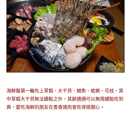
海鮮盤第一輪先上草蝦、大干貝、鯖魚、蛤蜊、花枝，其
中草蝦大干貝無法續點之外，其餘通通可以無限續點吃到
爽，愛吃海鮮的朋友在香香燒肉會吃得很開心。