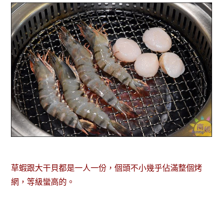
草蝦跟大干貝都是一人一份，個頭不小幾乎佔滿整個烤
網，等級蠻高的。