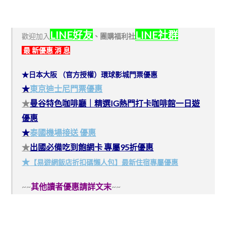
LINE好友
LINE社群
歡迎加入
、
團購福利社
最 新優惠 消 息
★日本大阪 （官方授權）環球影城門票優惠
★
東京迪士尼門票優惠
★
曼谷特色咖啡廳｜精選IG熱門打卡咖啡館一日遊
優惠
★
泰國機場接送 優惠
★
出國必備吃到飽網卡 專屬95折優惠
★
【易遊網飯店折扣碼懶人包】最新住宿專屬優惠
~~
其他讀者優惠請詳文末
~~