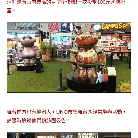
這裡還有兩層樓高的巨型扭蛋機!一次投幣100元就能扭
蛋。
舞台前方也有機器人，UNO市集舞台區經常舉辦活動，
請隨時追蹤他們粉絲團公告。