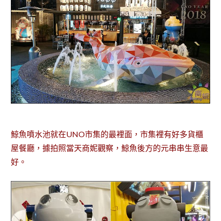
鯨魚噴水池就在UNO市集的最裡面，市集裡有好多貨櫃
屋餐廳，據拍照當天商妮觀察，鯨魚後方的元串串生意最
好。