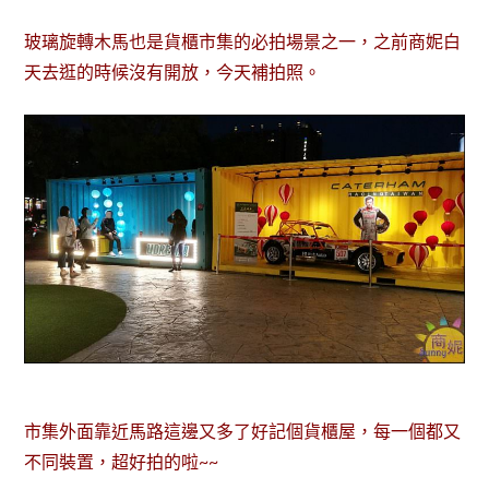
玻璃旋轉木馬也是貨櫃市集的必拍場景之一，之前商妮白
天去逛的時候沒有開放，今天補拍照。
市集外面靠近馬路這邊又多了好記個貨櫃屋，每一個都又
不同裝置，超好拍的啦~~