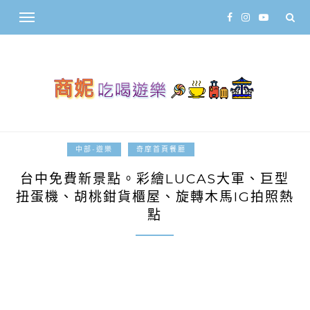
2018-03-16
中部-遊樂
奇摩首頁餐廳
台中免費新景點。彩繪LUCAS大軍、巨型
扭蛋機、胡桃鉗貨櫃屋、旋轉木馬IG拍照熱
點