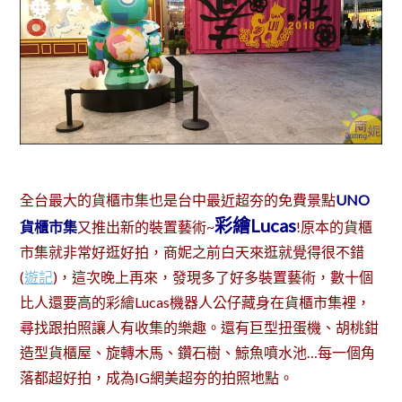
全台最大的貨櫃市集也是台中最近超夯的免費景點
UNO
彩繪Lucas
貨櫃市集
又推出新的裝置藝術~
!原本的貨櫃
市集就非常好逛好拍，商妮之前白天來逛就覺得很不錯
(
遊記
)，這次晚上再來，發現多了好多裝置藝術，數十個
比人還要高的彩繪Lucas機器人公仔藏身在貨櫃市集裡，
尋找跟拍照讓人有收集的樂趣。還有巨型扭蛋機、胡桃鉗
造型貨櫃屋、旋轉木馬、鑽石樹、鯨魚噴水池…每一個角
落都超好拍，成為IG網美超夯的拍照地點。