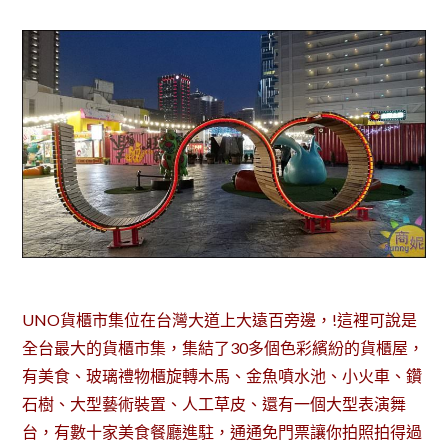
UNO貨櫃市集位在台灣大道上大遠百旁邊，!這裡可說是
全台最大的貨櫃市集，集結了30多個色彩繽紛的貨櫃屋，
有美食、玻璃禮物櫃旋轉木馬、金魚噴水池、小火車、鑽
石樹、大型藝術裝置、人工草皮、還有一個大型表演舞
台，有數十家美食餐廳進駐，通通免門票讓你拍照拍得過