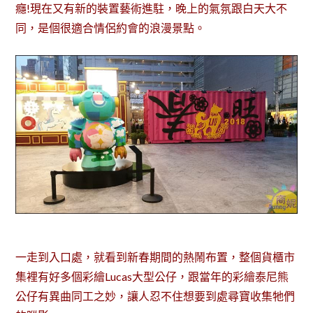
癮!現在又有新的裝置藝術進駐，晚上的氣氛跟白天大不
同，是個很適合情侶約會的浪漫景點。
一走到入口處，就看到新春期間的熱鬧布置，整個貨櫃市
集裡有好多個彩繪Lucas大型公仔，跟當年的彩繪泰尼熊
公仔有異曲同工之妙，讓人忍不住想要到處尋寶收集牠們