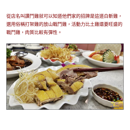
從店名叫讚鬥雞就可以知道他們家的招牌是這道白斬雞，
選用俗稱打架雞的放山戰鬥雞，活動力比土雞還要旺盛的
戰鬥雞，肉質比較有彈性。