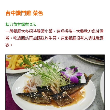
台中讚鬥雞 菜色
秋刀魚甘露煮 0元
一般餐廳大多招待醃漬小菜，這裡招待一大盤秋刀魚甘露
煮，吃過回訪再加碼送炸牛蒡，這家餐廳很有人情味我喜
歡。