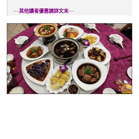
~~
其他讀者優惠請詳文末
~~