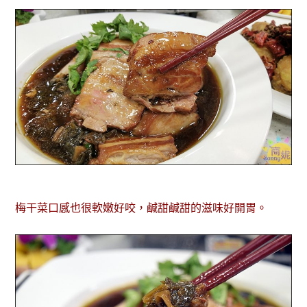
梅干菜口感也很軟嫩好咬，鹹甜鹹甜的滋味好開胃。