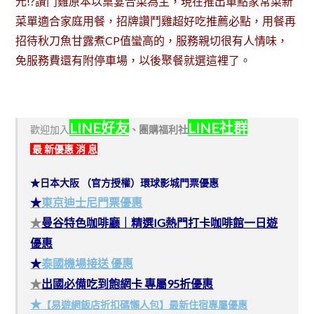
元!?讚鬥雞原本以桌宴合菜為主，現在推出單點家常菜新
菜單適合家庭用餐，招牌讚鬥雞超好吃推薦必點，用餐再
招待秋刀魚甘露煮CP值蠻高的，服務親切很有人情味，
免服務費還有附停車場，以後聚餐就選這裡了。
LINE好友
LINE社群
歡迎加入
、
團購福利社
最 新優惠 消 息
★日本大阪 （官方授權）環球影城門票優惠
★
東京迪士尼門票優惠
★
曼谷特色咖啡廳｜精選IG熱門打卡咖啡館一日遊
優惠
★
泰國機場接送 優惠
★
出國必備吃到飽網卡 專屬95折優惠
★
【易遊網飯店折扣碼懶人包】最新住宿專屬優惠