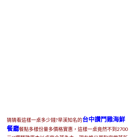
台中讚鬥雞海鮮
猜猜看這樣一桌多少錢?旱溪知名的
餐廳
餐點多樣份量多價格實惠，這樣一桌竟然不到2700