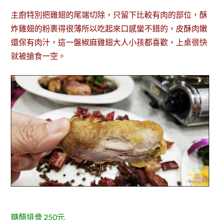
主廚特別把雞翅的尾端切除，只留下比較有肉的部位，酥
炸雞翅的粉裹得很薄所以吃起來口感蠻不錯的，皮酥肉嫩
還保有肉汁，這一盤椒麻雞翅大人小孩都喜歡，上桌很快
就被搶食一空。
糖醋排骨 250元