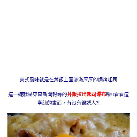
美式風味就是在丼飯上面灑滿厚厚的焗烤起司
這一碗就是東森新聞報導的
丼飯拉出起司瀑布
啦!!
看看這
牽絲的畫面，有沒有很誘人?!