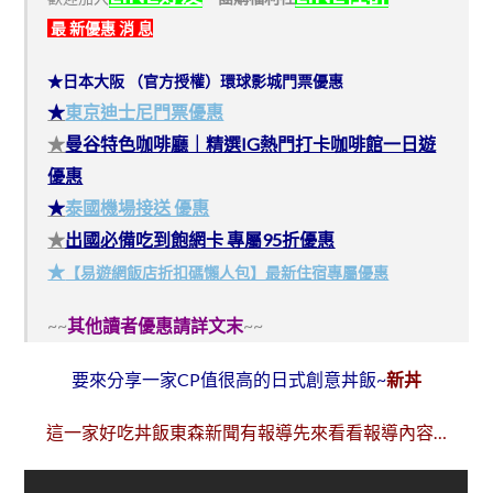
最 新優惠 消 息
★日本大阪 （官方授權）環球影城門票優惠
★
東京迪士尼門票優惠
★
曼谷特色咖啡廳｜精選IG熱門打卡咖啡館一日遊
優惠
★
泰國機場接送 優惠
★
出國必備吃到飽網卡 專屬95折優惠
★
【易遊網飯店折扣碼懶人包】最新住宿專屬優惠
~~
其他讀者優惠請詳文末
~~
要來分享一家CP值很高的日式創意丼飯~
新丼
這一家好吃丼飯東森新聞有報導先來看看報導內容…