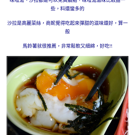
些，料還蠻多的
沙拉是高麗菜絲，商妮覺得吃起來彈甜的滋味還好，算一
般
馬鈴薯就很推薦，非常鬆軟又細綿，好吃!!