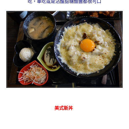
吃，單吃或是沾酸甜糖醋醬都很可口
美式新丼