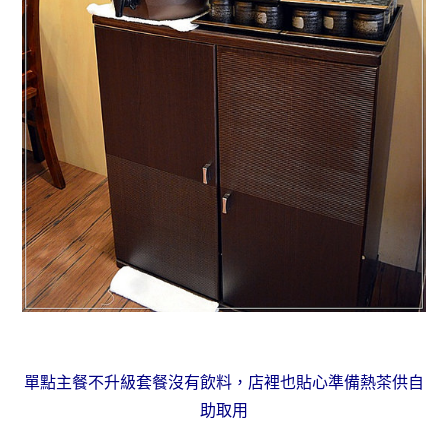
單點主餐不升級套餐沒有飲料，店裡也貼心準備熱茶供自
助取用