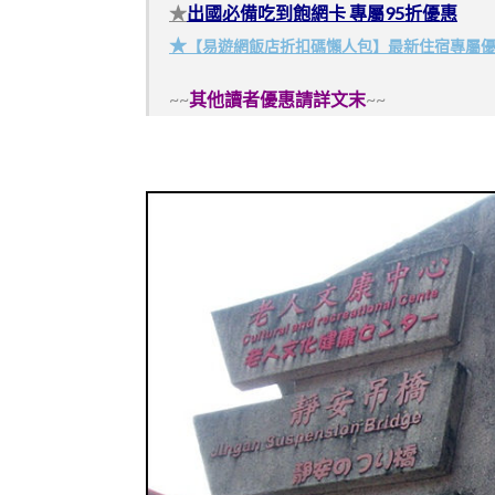
★
出國必備吃到飽網卡 專屬95折優惠
★
【易遊網飯店折扣碼懶人包】最新住宿專屬
~~
其他讀者優惠請詳文末
~~