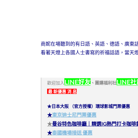
商妮在場聽到的有日語、英語、德語、廣東
看著天燈上各國人士書寫的祈福話語，當天
LINE好友
LINE
歡迎加入
、
團購福利社
最 新優惠 消 息
★日本大阪 （官方授權）環球影城門票優惠
★
東京迪士尼門票優惠
★
曼谷特色咖啡廳｜精選IG熱門打卡咖啡
★
泰國機場接送 優惠