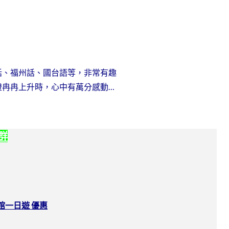
話、福州話、國台語等，非常有趣
燈冉冉上升時，心中有萬分感動…
社群
館一日遊 優惠