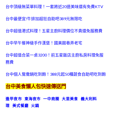
台中頂級無菜單料理！一套將近20道美味還有免費KTV
台中最便宜!牛排加超狂自助吧389元無限吃
台中超值港式料理！五星主廚料理價位不貴還免服務費
台中早午餐神級手作漢堡！國美館巷弄老宅
台中超值合菜一桌3200！前五星飯店主廚私房料理免服
務費
台中個人鴛鴦鍋吃到飽！388元起50種蔬食自助吧吃到飽
台中美食懶人包快速傳送門
逢甲夜市
東海夜市
一中商圈
大里美食
義大利料
理
美式餐廳
火鍋