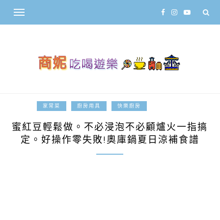
2015-06-04
家常菜
廚房用具
快樂廚房
蜜紅豆輕鬆做。不必浸泡不必顧爐火一指搞
定。好操作零失敗!奧庫鍋夏日涼補食譜