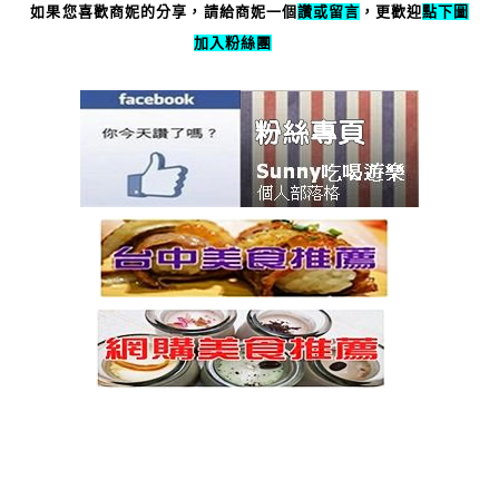
如果您喜歡商妮的分享，請給商妮一個
讚或
留言
，更歡迎
點下圖
加入粉絲團