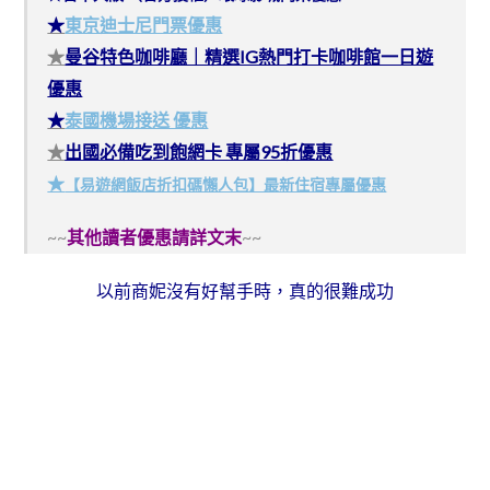
★
東京迪士尼門票優惠
★
曼谷特色咖啡廳｜精選IG熱門打卡咖啡館一日遊
優惠
★
泰國機場接送 優惠
★
出國必備吃到飽網卡 專屬95折優惠
★
【易遊網飯店折扣碼懶人包】最新住宿專屬優惠
~~
其他讀者優惠請詳文末
~~
以前商妮沒有好幫手時，真的很難成功